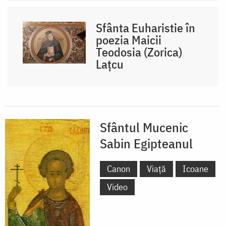
Sfânta Euharistie în
poezia Maicii
Teodosia (Zorica)
Lațcu
Sfântul Mucenic
Sabin Egipteanul
Canon
Viață
Icoane
Video