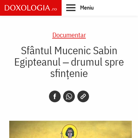
Skip
Meniu
to
main
Main
content
navigation
Documentar
Sfântul Mucenic Sabin
Egipteanul ‒ drumul spre
sfințenie