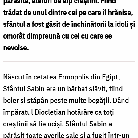
părăsită, alături de alți creștini. Fiind
sfințenie
trădat de unul dintre cei pe care îi hrănise,
sfântul a fost găsit de închinătorii la idoli și
omorât dimpreună cu cei cu care se
nevoise.
Născut în cetatea Ermopolis din Egipt,
Sfântul Sabin era un bărbat slăvit, fiind
boier și stăpân peste multe bogății. Dând
împăratul Dioclețian hotărâre ca toți
creștinii să fie uciși, Sfântul Sabin a
părăsit toate averile sale și a fugit într-un