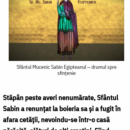
Sfântul
Sfântul Mucenic Sabin Egipteanul ‒ drumul spre
sfințenie
Mucenic
Sabin
Egipteanul
Stăpân peste averi nenumărate, Sfântul
‒
Sabin a renunțat la boieria sa și a fugit în
drumul
afara cetății, nevoindu-se într-o casă
spre