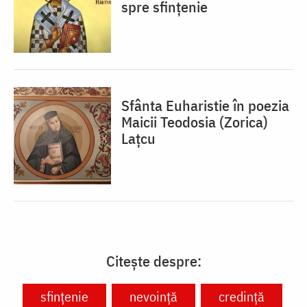
spre sfințenie
Sfânta Euharistie în poezia
Maicii Teodosia (Zorica)
Lațcu
Citește despre:
sfințenie
nevoință
credință