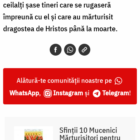
ceilalți șase tineri care se rugaseră
împreună cu el și care au mărturisit
dragostea de Hristos până la moarte.
Alătură-te comunității noastre pe
WhatsApp
,
Instagram
și
Telegram
!
Sfinții 10 Mucenici
Mărturisitori pentru