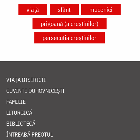
viață
sfânt
mucenici
prigoană (a creștinilor)
persecuția creștinilor
VIAȚA BISERICII
CUVINTE DUHOVNICEȘTI
FAMILIE
LITURGICĂ
BIBLIOTECĂ
ÎNTREABĂ PREOTUL