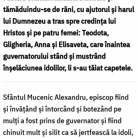
din
tămăduindu-se de răni, cu ajutorul și harul
Adrianopol
lui Dumnezeu a tras spre credința lui
Hristos și pe patru femei: Teodota,
Gligheria, Anna și Elisaveta, care înaintea
guvernatorului stând și mustrând
înșelăciunea idolilor, li s-au tăiat capetele.
Sfântul Mucenic Alexandru, episcop fiind
și învățând și întorcând și botezând pe
mulți a fost prins de guvernator și fiind
chinuit mult și silit ca să jertfească la idoli,