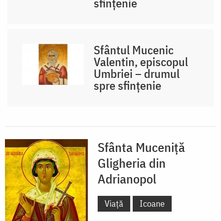
sfințenie
Sfântul Mucenic
Valentin, episcopul
Umbriei – drumul
spre sfințenie
Sfânta Muceniță
Gligheria din
Adrianopol
Viață
Icoane