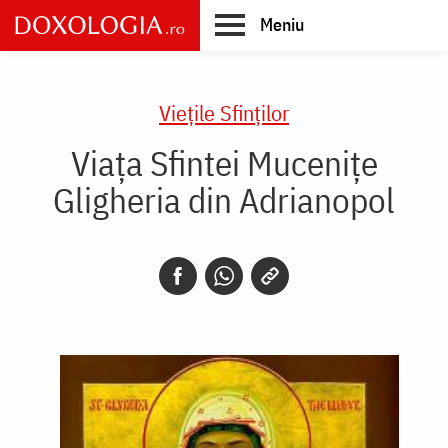
Skip
Meniu
to
main
Main
content
navigation
Vieţile Sfinţilor
Viața Sfintei Mucenițe
Gligheria din Adrianopol