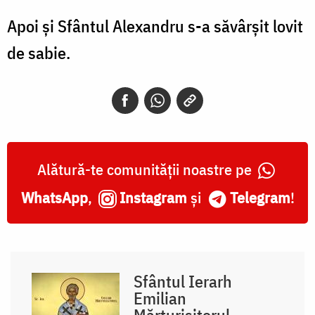
Apoi și Sfântul Alexandru s-a săvârșit lovit
de sabie.
Alătură-te comunității noastre pe
WhatsApp
,
Instagram
și
Telegram
!
Sfântul Ierarh
Emilian
Mărturisitorul –