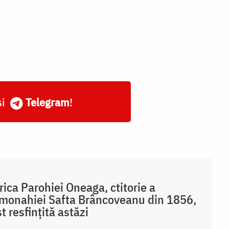
și
Telegram
!
rica Parohiei Oneaga, ctitorie a
monahiei Safta Brâncoveanu din 1856,
st resfințită astăzi