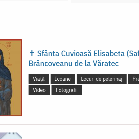
✝ Sfânta Cuvioasă Elisabeta (Saf
Brâncoveanu de la Văratec
Viață
Icoane
Locuri de pelerinaj
Pr
Video
Fotografii