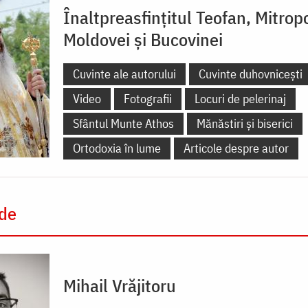
Înaltpreasfințitul Teofan, Mitropo
Moldovei și Bucovinei
Cuvinte ale autorului
Cuvinte duhovnicești
Video
Fotografii
Locuri de pelerinaj
Sfântul Munte Athos
Mănăstiri și biserici
Ortodoxia în lume
Articole despre autor
 de
Mihail Vrăjitoru