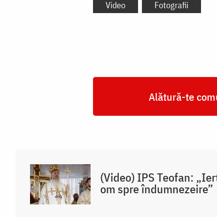
Video
Fotografii
Alătură-te comu
(Video) IPS Teofan: „Iert
om spre îndumnezeire”