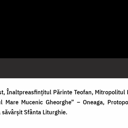
 Înaltpreasfințitul Părinte Teofan, Mitropolitul 
ul Mare Mucenic Gheorghe” – Oneaga, Protopop
a săvârșit Sfânta Liturghie.