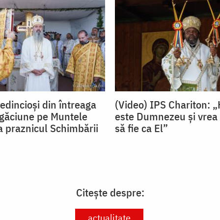
edincioși din întreaga
(Video) IPS Chariton: „
rugăciune pe Muntele
este Dumnezeu și vrea ca
a praznicul Schimbării
să fie ca El”
Citește despre:
actualitate