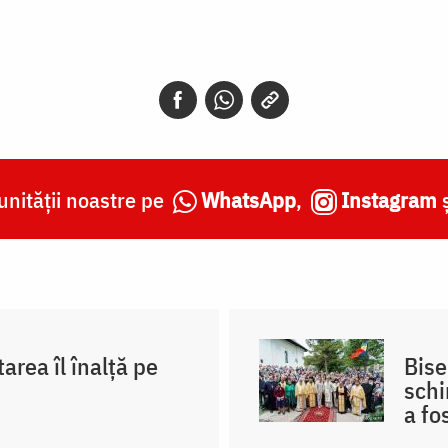
nității noastre pe
WhatsApp
,
Instagram
area îl înalţă pe
Bise
schi
a fo