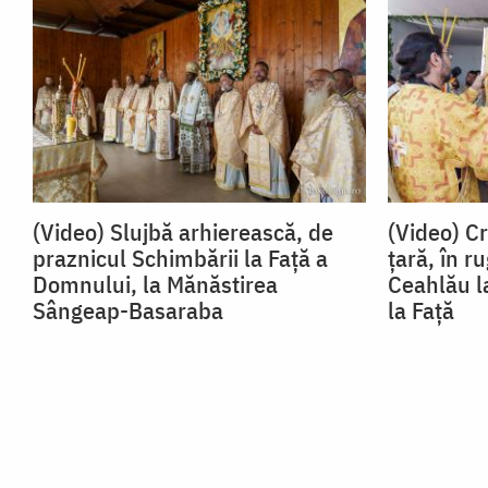
(Video) Slujbă arhierească, de
(Video) Cr
praznicul Schimbării la Față a
țară, în 
Domnului, la Mănăstirea
Ceahlău l
Sângeap-Basaraba
la Față