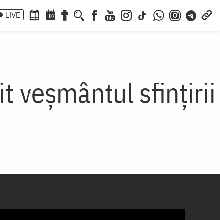
LIVE
07
t veșmântul sfințirii