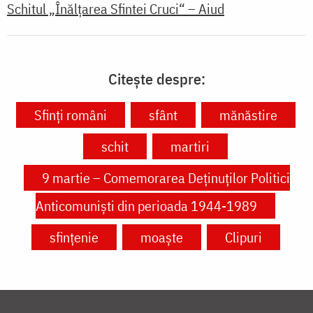
Schitul „Înălțarea Sfintei Cruci“ – Aiud
Citește despre:
Sfinți români
sfânt
mănăstire
schit
martiri
9 martie – Comemorarea Deținuților Politici
Anticomuniști din perioada 1944-1989
sfințenie
moaște
Clipuri