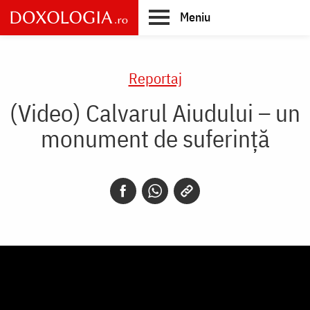
Skip
Meniu
to
main
Main
content
navigation
Reportaj
(Video) Calvarul Aiudului – un
monument de suferință