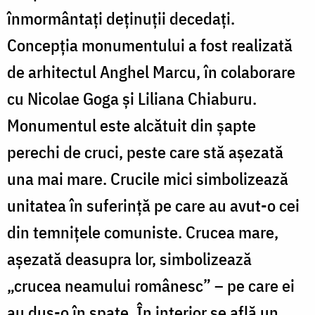
înmormântați deținuții decedați.
Concepția monumentului a fost realizată
de arhitectul Anghel Marcu, în colaborare
cu Nicolae Goga și Liliana Chiaburu.
Monumentul este alcătuit din șapte
perechi de cruci, peste care stă așezată
una mai mare. Crucile mici simbolizează
unitatea în suferință pe care au avut-o cei
din temnițele comuniste. Crucea mare,
așezată deasupra lor, simbolizează
„crucea neamului românesc” – pe care ei
au dus-o în spate. În interior se află un