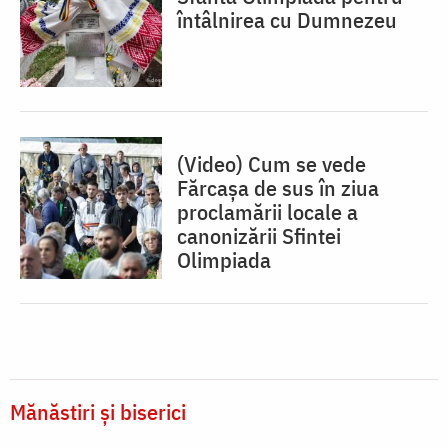
întâlnirea cu Dumnezeu
(Video) Cum se vede
Fărcașa de sus în ziua
proclamării locale a
canonizării Sfintei
Olimpiada
Mănăstiri și biserici