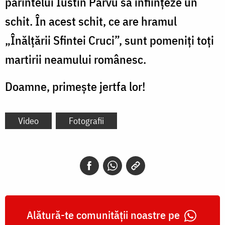
părintelui Iustin Pârvu să înființeze un
schit. În acest schit, ce are hramul
„Înălţării Sfintei Cruci”, sunt pomeniți toți
martirii neamului românesc.
Doamne, primește jertfa lor!
Video
Fotografii
Alătură-te comunității noastre pe