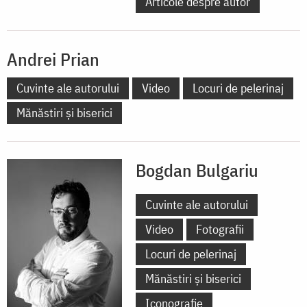
Articole despre autor
Andrei Prian
Cuvinte ale autorului
Video
Locuri de pelerinaj
Mănăstiri și biserici
Bogdan Bulgariu
Cuvinte ale autorului
Video
Fotografii
Locuri de pelerinaj
Mănăstiri și biserici
Iconografie