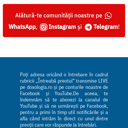
Alătură-te comunității noastre pe
WhatsApp
,
Instagram
și
Telegram
!
Poți adresa oricând o întrebare în cadrul
rubricii „Întreabă preotul” transmise LIVE
pe doxologia.ro și pe conturile noastre de
Facebook și YouTube.De aceea, te
îndemnăm să te abonezi la canalul de
YouTube și să ne urmărești pe Facebook,
pentru a primi în timp util notificările și a
afla când intrăm în direct cu unul dintre
preoții care vor răspunde la întrebări.