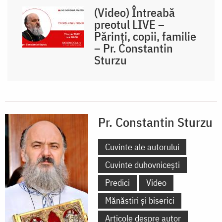
(Video) Întreabă
preotul LIVE –
Părinți, copii, familie
– Pr. Constantin
Sturzu
Pr. Constantin Sturzu
Cuvinte ale autorului
Cuvinte duhovnicești
Predici
Video
Mănăstiri și biserici
Articole despre autor