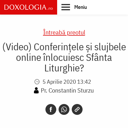
Skip
Meniu
to
main
Main
content
navigation
Întreabă preotul
(Video) Conferințele și slujbele
online înlocuiesc Sfânta
Liturghie?
5 Aprilie 2020 13:42
Pr. Constantin Sturzu