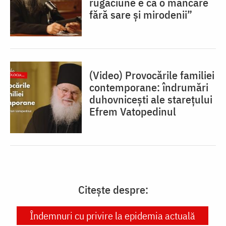
rugăciune e ca o mâncare
fără sare și mirodenii”
(Video) Provocările familiei
contemporane: îndrumări
duhovnicești ale starețului
Efrem Vatopedinul
Citește despre:
Îndemnuri cu privire la epidemia actuală