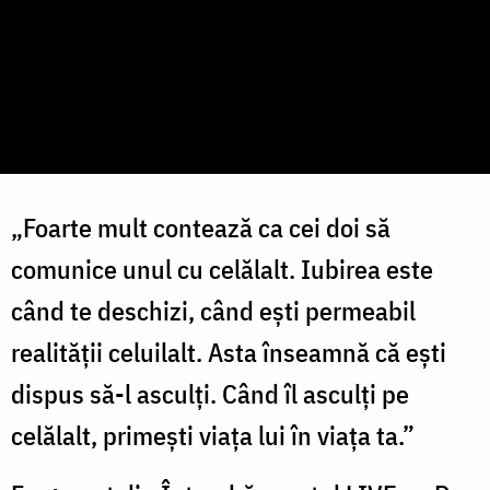
„Foarte mult contează ca cei doi să
comunice unul cu celălalt. Iubirea este
când te deschizi, când ești permeabil
realității celuilalt. Asta înseamnă că ești
dispus să-l asculți. Când îl asculți pe
celălalt, primești viața lui în viața ta.”