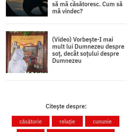
să mă căsătoresc. Cum să
mă vindec?
(Video) Vorbește-I mai
mult lui Dumnezeu despre
soț, decât soțului despre
Dumnezeu
Citește despre:
căsătorie
relație
cununie