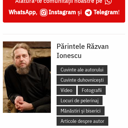
Alătură-te comunității noastre pe
WhatsApp
,
Instagram
și
Telegram
!
Părintele Răzvan
Ionescu
Cuvinte ale autorului
Cuvinte duhovnicești
Video
Fotografii
Locuri de pelerinaj
Mănăstiri și biserici
Articole despre autor