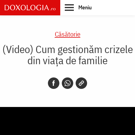
Skip
Meniu
to
main
Main
content
navigation
Căsătorie
(Video) Cum gestionăm crizele
din viața de familie