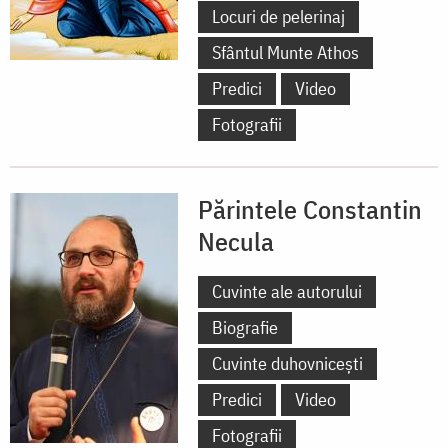
Locuri de pelerinaj
Sfântul Munte Athos
Predici
Video
Fotografii
Părintele Constantin
Necula
Cuvinte ale autorului
Biografie
Cuvinte duhovnicești
Predici
Video
Fotografii