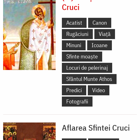
Cruci
Acatist
Canon
Rugăciuni
Viață
Minuni
Icoane
Sfinte moaște
Locuri de pelerinaj
Sfântul Munte Athos
Predici
Video
Fotografii
Aflarea Sfintei Cruci