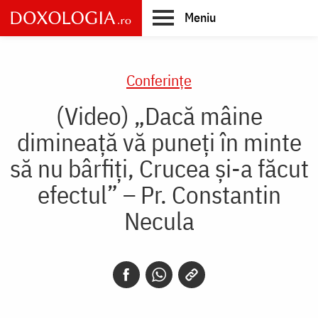
Skip
Meniu
to
main
Main
content
navigation
Conferințe
(Video) „Dacă mâine
dimineață vă puneți în minte
să nu bârfiți, Crucea și-a făcut
efectul” – Pr. Constantin
Necula