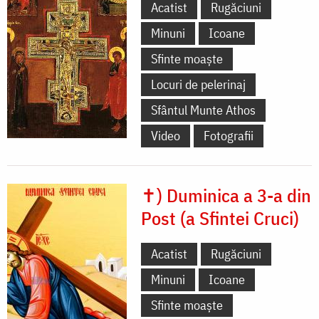
Acatist
Rugăciuni
Minuni
Icoane
Sfinte moaște
Locuri de pelerinaj
Sfântul Munte Athos
Video
Fotografii
✝) Duminica a 3-a din
Post (a Sfintei Cruci)
Acatist
Rugăciuni
Minuni
Icoane
Sfinte moaște