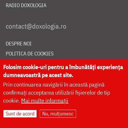
RADIO DOXOLOGIA
DESPRE NOI
POLITICA DE COOKIES
DONEAZĂ ONLINE PENTRU CATEDRALA NAȚIONALĂ
Folosim cookie-uri pentru a îmbunătăți experiența
dumneavoastră pe acest site.
Prin continuarea navigării în această pagină
LIVE
confirmați acceptarea utilizării fișierelor de tip
cookie.
Mai multe informații
Site dezvoltat de
DOXOLOGIA MEDIA
,
Sunt de acord
Nu, mulțumesc
Arhiepiscopia Iașilor | ©
doxologia.ro