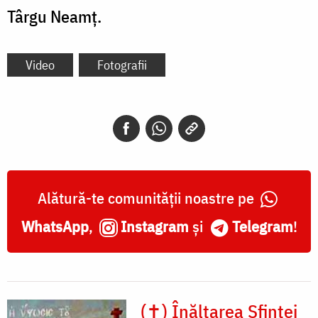
Târgu Neamț.
Video
Fotografii
Alătură-te comunității noastre pe
WhatsApp
,
Instagram
și
Telegram
!
(✝) Înălțarea Sfintei