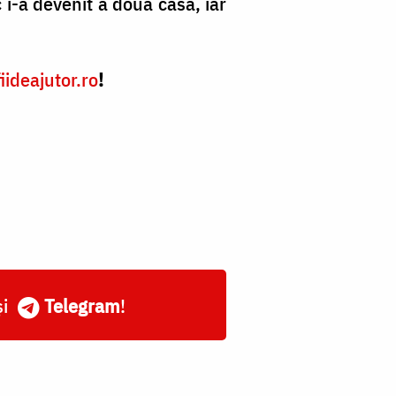
 i-a devenit a doua casă, iar
fiideajutor.ro
!
și
Telegram
!