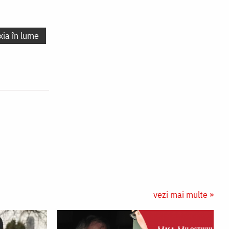
xia în lume
vezi mai multe »