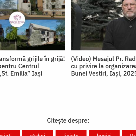
ansformă grijile în grijă!
(Video) Mesajul Pr. Ra
entru Centrul
cu privire la organizare
Sf. Emilia” Iași
Bunei Vestiri, Iași, 202
Citește despre:
giați
război
liniște
bunici
Ru