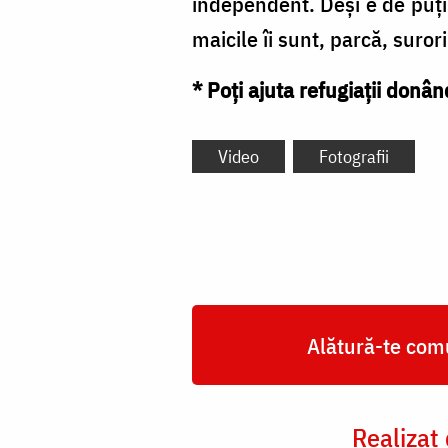
independent. Deși e de puțin
maicile îi sunt, parcă, suro
* Poți ajuta refugiații don
Video
Fotografii
Alătură-te comu
Realizat