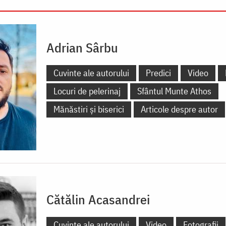
Adrian Sârbu
Cuvinte ale autorului
Predici
Video
Locuri de pelerinaj
Sfântul Munte Athos
Mănăstiri și biserici
Articole despre autor
Cătălin Acasandrei
Cuvinte ale autorului
Video
Fotografii