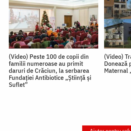
(Video) Peste 100 de copii din
(Video) Tr
familii numeroase au primit
Donează p
daruri de Crăciun, la serbarea
Maternal „
Fundației Antibiotice „Știință și
Suflet”
Ajutor pentru refu