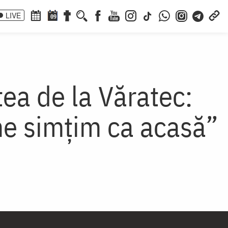
LIVE
09
ștea de la Văratec:
 ne simțim ca acasă”