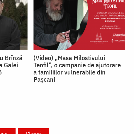
du Brînză
(Video) „Masa Milostivului
a Galei
Teofil”, o campanie de ajutorare
5
a familiilor vulnerabile din
Pașcani
sia
Clipuri