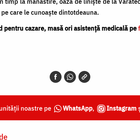
 timp la mănăstire, oaza de liniște de la Văratec
ri pe care le cunoaște dintotdeauna.
ând pentru cazare, masă ori asistență medicală pe
nității noastre pe
WhatsApp
,
Instagram
 de