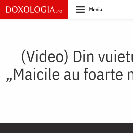
Skip
Meniu
to
main
Main
content
navigation
(Video) Din vuietu
„Maicile au foarte 