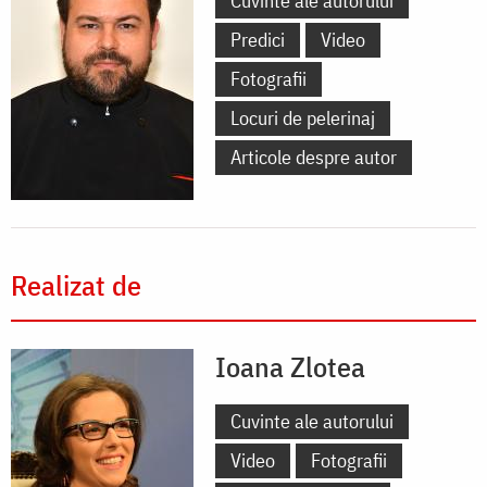
Cuvinte ale autorului
Predici
Video
Fotografii
Locuri de pelerinaj
Articole despre autor
Realizat de
Ioana Zlotea
Cuvinte ale autorului
Video
Fotografii