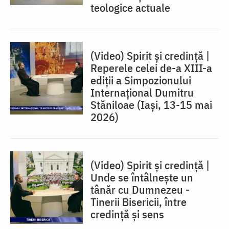
teologice actuale
(Video) Spirit și credință |
Reperele celei de-a XIII-a
ediții a Simpozionului
Internațional Dumitru
Stăniloae (Iaşi, 13-15 mai
2026)
(Video) Spirit și credință |
Unde se întâlnește un
tânăr cu Dumnezeu -
Tinerii Bisericii, între
credinţă şi sens