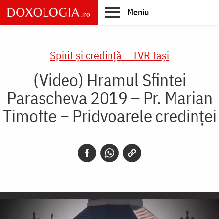
Skip
Meniu
to
main
Main
content
navigation
Spirit și credință – TVR Iași
(Video) Hramul Sfintei
Parascheva 2019 – Pr. Marian
Timofte – Pridvoarele credinței