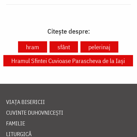
Citește despre:
hram
sfânt
pelerinaj
Hramul Sfintei Cuvioase Parascheva de la Iași
VIAȚA BISERICII
CUVINTE DUHOVNICEȘTI
FAMILIE
LITURGICĂ