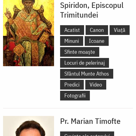
Spiridon, Episcopul
Trimitundei
Acatist
Canon
Viață
Minuni
Icoane
Sfinte moaște
Locuri de pelerinaj
Sfântul Munte Athos
Predici
Video
Fotografii
Pr. Marian Timofte