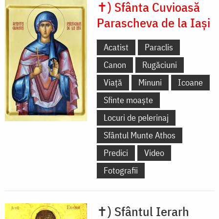
✝) Sfânta Cuvioasă
Parascheva de la Iași
Acatist
Paraclis
Canon
Rugăciuni
Viață
Minuni
Icoane
Sfinte moaște
Locuri de pelerinaj
Sfântul Munte Athos
Predici
Video
Fotografii
✝) Sfântul Ierarh