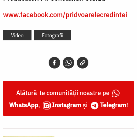
www.facebook.com/pridvoarelecredintei
Video
Fotografii
Alătură-te comunității noastre pe
WhatsApp
,
Instagram
și
Telegram
!