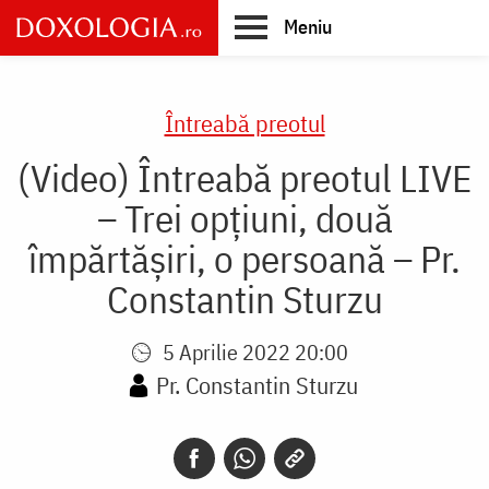
Skip
Meniu
to
main
Main
content
navigation
Întreabă preotul
(Video) Întreabă preotul LIVE
– Trei opțiuni, două
împărtășiri, o persoană – Pr.
Constantin Sturzu
5 Aprilie 2022 20:00
Pr. Constantin Sturzu