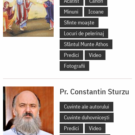
Acatist
Canon
Minuni
Icoane
Sfinte moaște
Locuri de pelerinaj
Sfântul Munte Athos
Predici
Video
Fotografii
Pr. Constantin Sturzu
Cuvinte ale autorului
Cuvinte duhovnicești
Predici
Video