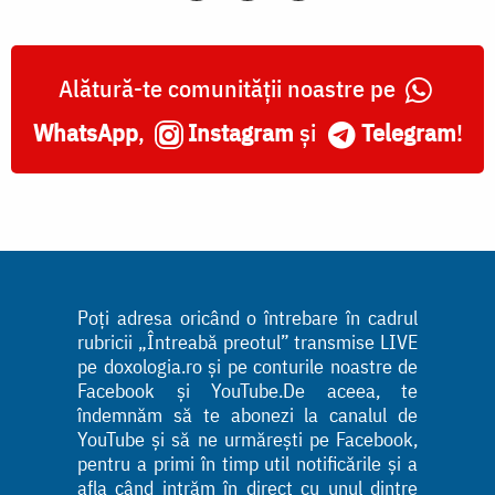
Alătură-te comunității noastre pe
WhatsApp
,
Instagram
și
Telegram
!
Poți adresa oricând o întrebare în cadrul
rubricii „Întreabă preotul” transmise LIVE
pe doxologia.ro și pe conturile noastre de
Facebook și YouTube.De aceea, te
îndemnăm să te abonezi la canalul de
YouTube și să ne urmărești pe Facebook,
pentru a primi în timp util notificările și a
afla când intrăm în direct cu unul dintre