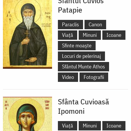
Sfântul Cuvios
Patapie
Paraclis
Canon
Viață
Minuni
Icoane
Sfinte moaște
Locuri de pelerinaj
Sfântul Munte Athos
Video
Fotografii
Sfânta Cuvioasă
Ipomoni
Viață
Minuni
Icoane