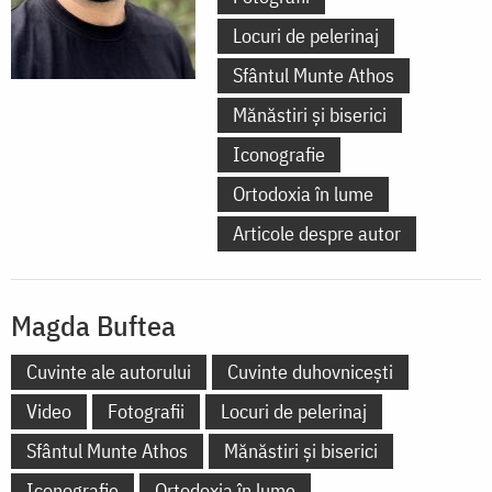
Locuri de pelerinaj
Sfântul Munte Athos
Mănăstiri și biserici
Iconografie
Ortodoxia în lume
Articole despre autor
Magda Buftea
Cuvinte ale autorului
Cuvinte duhovnicești
Video
Fotografii
Locuri de pelerinaj
Sfântul Munte Athos
Mănăstiri și biserici
Iconografie
Ortodoxia în lume