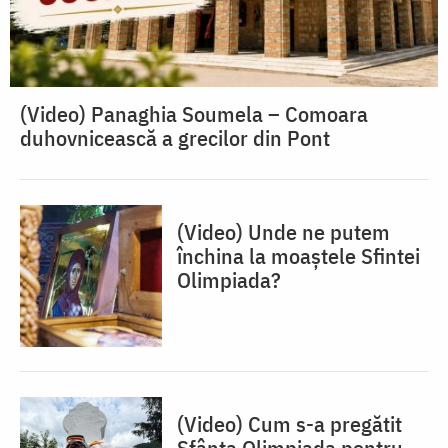
(Video) Panaghia Soumela – Comoara
duhovnicească a grecilor din Pont
(Video) Unde ne putem
închina la moaștele Sfintei
Olimpiada?
(Video) Cum s-a pregătit
Sfânta Olimpiada pentru