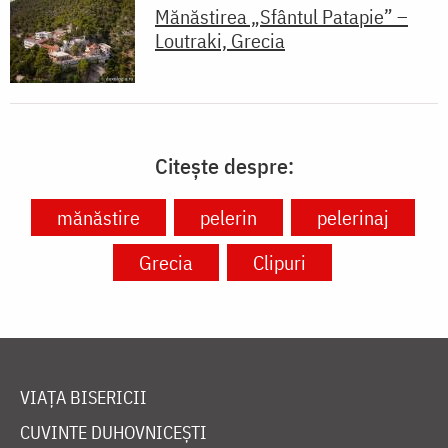
Mănăstirea „Sfântul Patapie” –
Loutraki, Grecia
Citește despre:
mănăstire
pelerin
pelerinaj
Grecia
Clipuri
VIAȚA BISERICII
CUVINTE DUHOVNICEȘTI