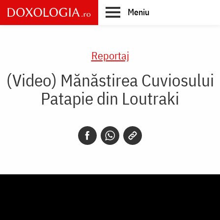
Skip
Meniu
to
main
Main
content
navigation
Reportaj
(Video) Mănăstirea Cuviosului
Patapie din Loutraki