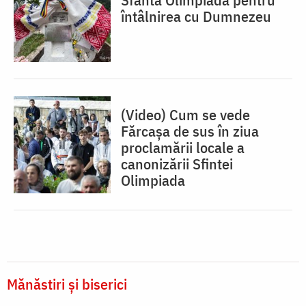
întâlnirea cu Dumnezeu
(Video) Cum se vede
Fărcașa de sus în ziua
proclamării locale a
canonizării Sfintei
Olimpiada
Mănăstiri și biserici