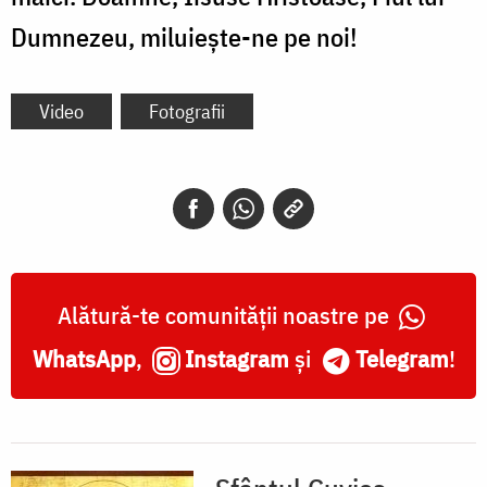
Dumnezeu, miluiește-ne pe noi!
Video
Fotografii
Alătură-te comunității noastre pe
WhatsApp
,
Instagram
și
Telegram
!