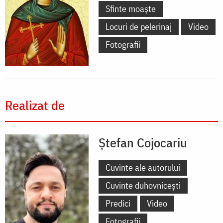
Sfinte moaște
Locuri de pelerinaj
Video
Fotografii
Realizat de
Ștefan Cojocariu
Cuvinte ale autorului
Cuvinte duhovnicești
Predici
Video
Fotografii