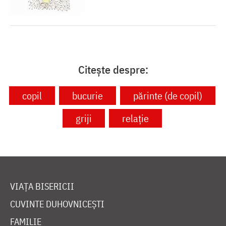
Citește despre:
copil
bucurie
părinte (de copil)
griji
relație
VIAȚA BISERICII
CUVINTE DUHOVNICEȘTI
FAMILIE