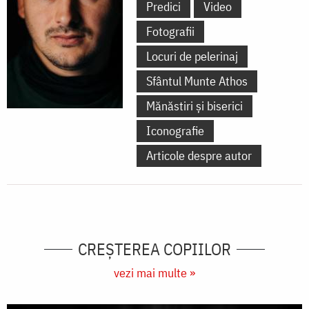
Predici
Video
Fotografii
Locuri de pelerinaj
Sfântul Munte Athos
Mănăstiri și biserici
Iconografie
Articole despre autor
CREŞTEREA COPIILOR
vezi mai multe »