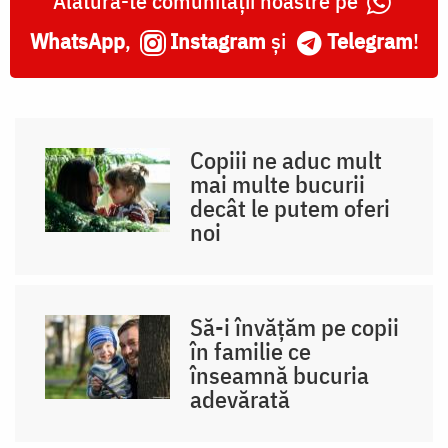
Alătură-te comunității noastre pe
WhatsApp
,
Instagram
și
Telegram
!
Copiii ne aduc mult
mai multe bucurii
decât le putem oferi
noi
Să-i învățăm pe copii
în familie ce
înseamnă bucuria
adevărată