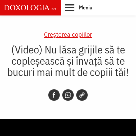
Skip
Meniu
to
main
Main
content
navigation
Creşterea copiilor
(Video) Nu lăsa grijile să te
copleșească și învață să te
bucuri mai mult de copiii tăi!