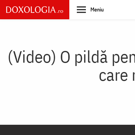
Skip
Meniu
to
main
Main
content
navigation
(Video) O pildă pen
care 