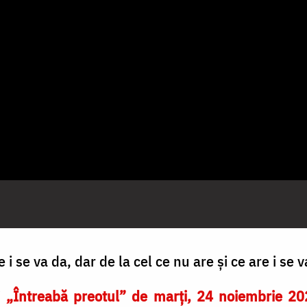
i se va da, dar de la cel ce nu are și ce are i se v
i
„Întreabă preotul” de marți, 24 noiembrie 20