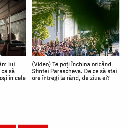
ăm lui
(Video) Te poți închina oricând
 ca să
Sfintei Parascheva. De ce să stai
oși în cele
ore întregi la rând, de ziua ei?