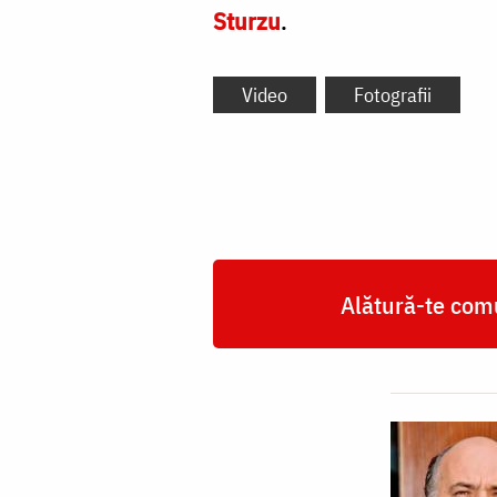
Sturzu
.
Video
Fotografii
Alătură-te comu