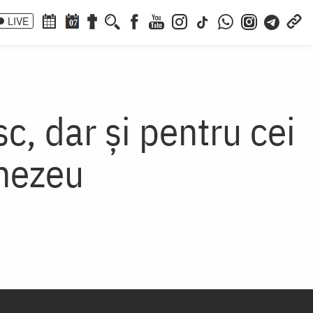
LIVE
07
c, dar și pentru cei
mnezeu