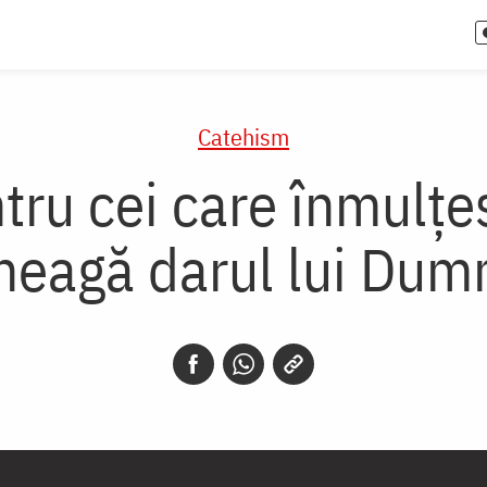
Catehism
tru cei care înmulțes
neagă darul lui Du