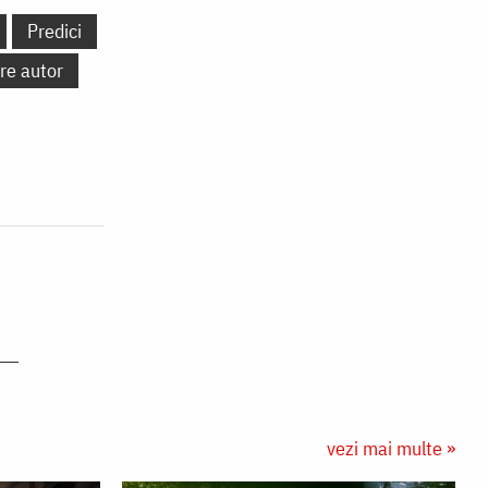
Predici
re autor
vezi mai multe »