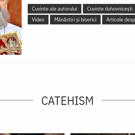
Cuvinte ale autorului
Cuvinte duhovnicești
Video
Mănăstiri și biserici
Articole desp
CATEHISM