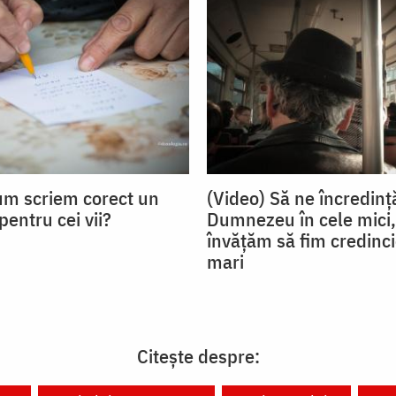
um scriem corect un
(Video) Să ne încredinț
entru cei vii?
Dumnezeu în cele mici,
învățăm să fim credinci
mari
Citește despre: