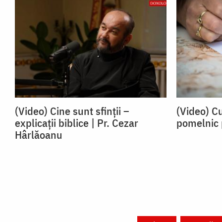
(Video) Cine sunt sfinții –
(Video) C
explicații biblice | Pr. Cezar
pomelnic p
Hârlăoanu