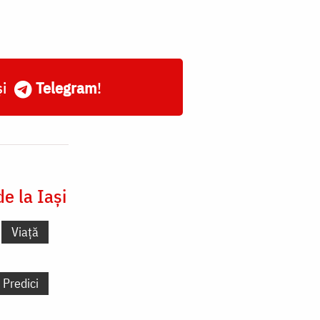
și
Telegram
!
e la Iași
Viață
Predici