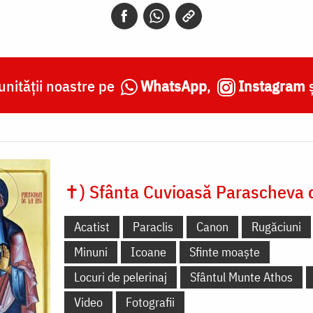
nității noastre pe
WhatsApp
,
Instagram
✝) Sfânta Cuvioasă Parascheva d
Acatist
Paraclis
Canon
Rugăciuni
Minuni
Icoane
Sfinte moaște
Locuri de pelerinaj
Sfântul Munte Athos
Video
Fotografii