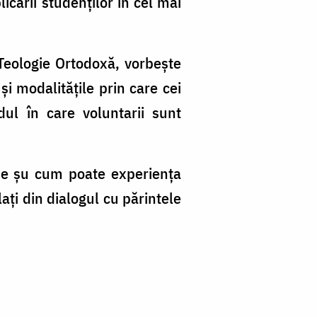
cării studenților în c
el mai
 Teologie Ortodoxă, vorbește
și modalitățile prin care cei
dul în care voluntarii sunt
rie șu cum poate experiența
ați din dialogul cu părintele