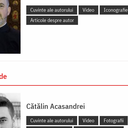
Cuvinte ale autorului
Video
Iconografie
Articole despre autor
 de
Cătălin Acasandrei
Cuvinte ale autorului
Video
Fotografii