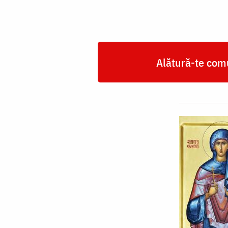
Alătură-te comu