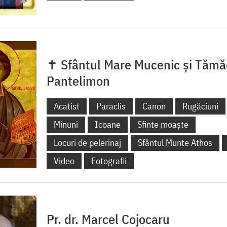
✝ Sfântul Mare Mucenic și Tămă
Pantelimon
Acatist
Paraclis
Canon
Rugăciuni
Minuni
Icoane
Sfinte moaște
Locuri de pelerinaj
Sfântul Munte Athos
Video
Fotografii
Pr. dr. Marcel Cojocaru