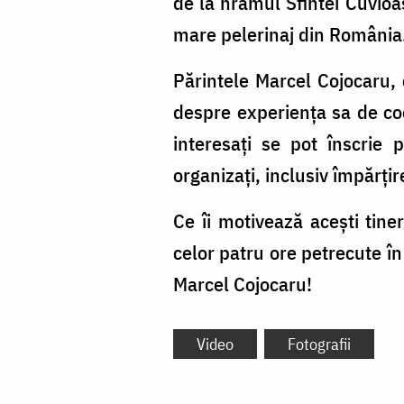
de la hramul Sfintei Cuvioa
mare pelerinaj din România
Părintele Marcel Cojocaru, 
despre experiența sa de coor
interesați se pot înscrie 
organizați, inclusiv împărțire
Ce îi motivează acești tin
celor patru ore petrecute în
Marcel Cojocaru!
Video
Fotografii