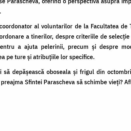
se Parascheva, oferind o perspectivă asupra impli
.
coordonator al voluntarilor de la Facultatea de
donare a tinerilor, despre criteriile de selecție 
pentru a ajuta pelerinii, precum și despre mo
a pe ture și atribuțiile lor specifice.
eri să depășească oboseala și frigul din octomb
 preajma Sfintei Parascheva să schimbe vieți? Afl