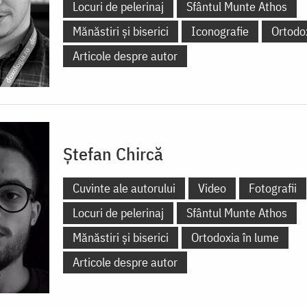
Locuri de pelerinaj
Sfântul Munte Athos
Mănăstiri și biserici
Iconografie
Ortodo
Articole despre autor
Ștefan Chircă
Cuvinte ale autorului
Video
Fotografii
Locuri de pelerinaj
Sfântul Munte Athos
Mănăstiri și biserici
Ortodoxia în lume
Articole despre autor