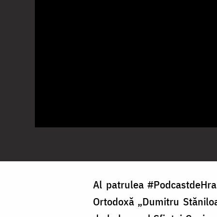
Al patrulea #PodcastdeHram
Ortodoxă „Dumitru Stăniloae