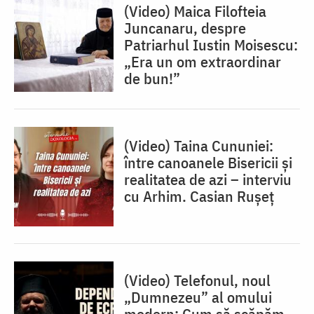
(Video) Maica Filofteia
Juncanaru, despre
Patriarhul Iustin Moisescu:
„Era un om extraordinar
de bun!”
(Video) Taina Cununiei:
între canoanele Bisericii și
realitatea de azi – interviu
cu Arhim. Casian Rușeț
(Video) Telefonul, noul
„Dumnezeu” al omului
modern: Cum să scăpăm