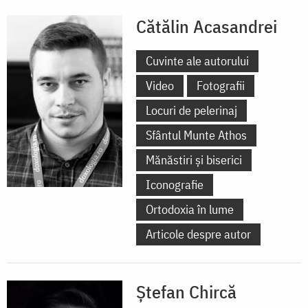
Cătălin Acasandrei
Cuvinte ale autorului
Video
Fotografii
Locuri de pelerinaj
Sfântul Munte Athos
Mănăstiri și biserici
Iconografie
Ortodoxia în lume
Articole despre autor
Ștefan Chircă