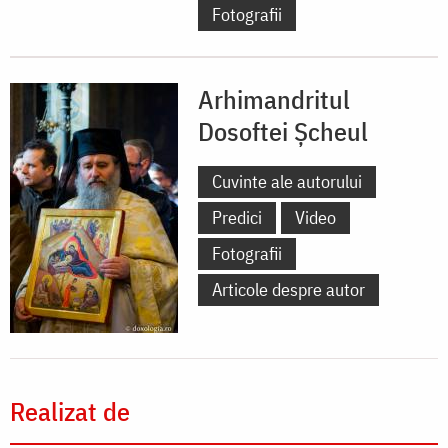
Fotografii
Arhimandritul
Dosoftei Șcheul
Cuvinte ale autorului
Predici
Video
Fotografii
Articole despre autor
Realizat de