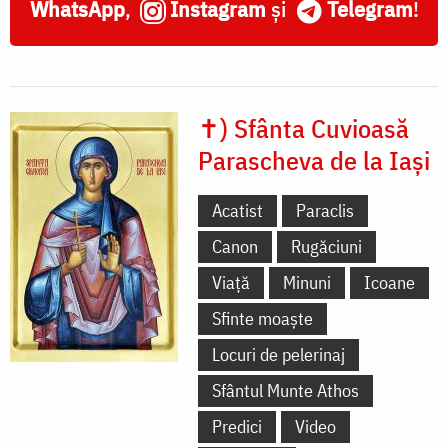
WhatsApp
,
Instagram
și
Telegram
!
✝) Sfânta Cuvioasă
Parascheva de la Iași
Acatist
Paraclis
Canon
Rugăciuni
Viață
Minuni
Icoane
Sfinte moaște
Locuri de pelerinaj
Sfântul Munte Athos
Predici
Video