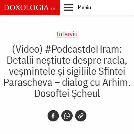
Skip
Meniu
to
main
Main
content
navigation
Interviu
(Video) #PodcastdeHram:
Detalii neștiute despre racla,
veșmintele și sigiliile Sfintei
Parascheva – dialog cu Arhim.
Dosoftei Șcheul