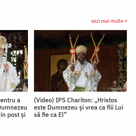
vezi mai multe »
Pentru a
(Video) IPS Chariton: „Hristos
 Dumnezeu
este Dumnezeu și vrea ca fiii Lui
in post și
să fie ca El”