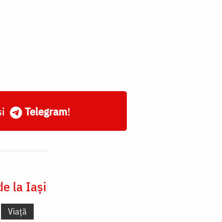
și
Telegram
!
e la Iași
Viață