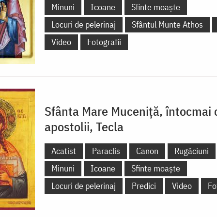
Minuni
Icoane
Sfinte moaște
Locuri de pelerinaj
Sfântul Munte Athos
Video
Fotografii
Sfânta Mare Muceniță, întocmai 
apostolii, Tecla
Acatist
Paraclis
Canon
Rugăciuni
Minuni
Icoane
Sfinte moaște
Locuri de pelerinaj
Predici
Video
Fo