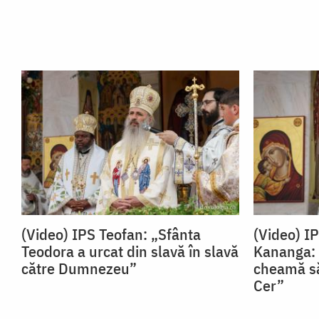
(Video) IPS Teofan: „Sfânta
(Video) I
Teodora a urcat din slavă în slavă
Kananga: 
către Dumnezeu”
cheamă să
Cer”