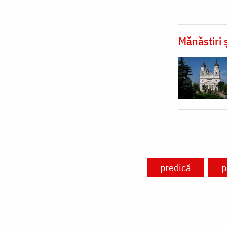
Mănăstiri ș
predică
p