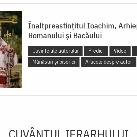
Înaltpreasfințitul Ioachim, Arhi
Romanului și Bacăului
Cuvinte ale autorului
Predici
Video
Mănăstiri și biserici
Articole despre autor
CUVÂNTUL IERARHULUI