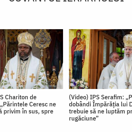
PS Chariton de
(Video) IPS Serafim: „
„Părintele Ceresc ne
dobândi Împărăția lui
 privim în sus, spre
trebuie să ne luptăm pr
rugăciune”