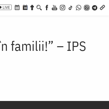
LIVE
08
 familii!” – IPS