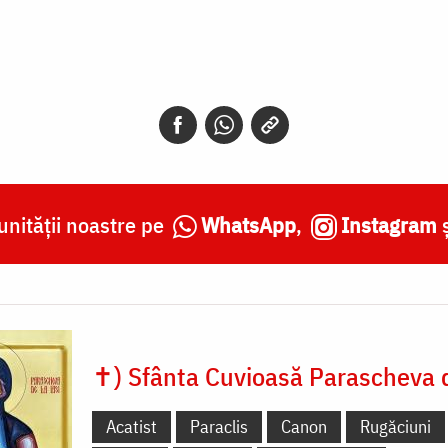
nității noastre pe
WhatsApp
,
Instagram
✝) Sfânta Cuvioasă Parascheva d
Acatist
Paraclis
Canon
Rugăciuni