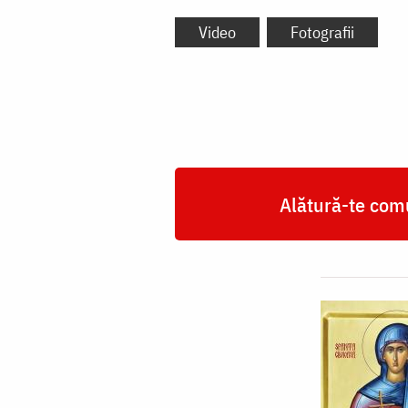
Video
Fotografii
Alătură-te comu