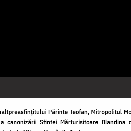
altpreasfințitului Părinte Teofan, Mitropolitul Mo
 a canonizării S
fintei Mărturisitoare Blandina 