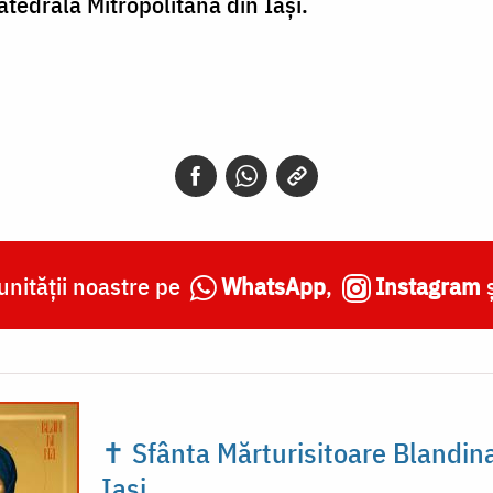
tedrala Mitropolitană din Iași.
nității noastre pe
WhatsApp
,
Instagram
✝ Sfânta Mărturisitoare Blandina
Iași