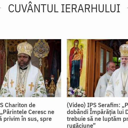
CUVÂNTUL IERARHULUI
PS Chariton de
(Video) IPS Serafim: „
„Părintele Ceresc ne
dobândi Împărăția lui
 privim în sus, spre
trebuie să ne luptăm pr
rugăciune”