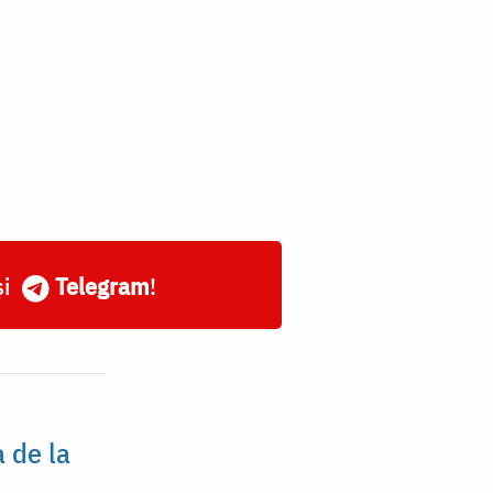
și
Telegram
!
 de la