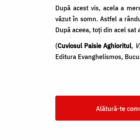
După acest vis, acela a mers
văzut în somn. Astfel a rându
După aceea, toţi din acel sat 
(
Cuviosul Paisie Aghioritul
,
V
Editura Evanghelismos, Bucur
Alătură-te comu