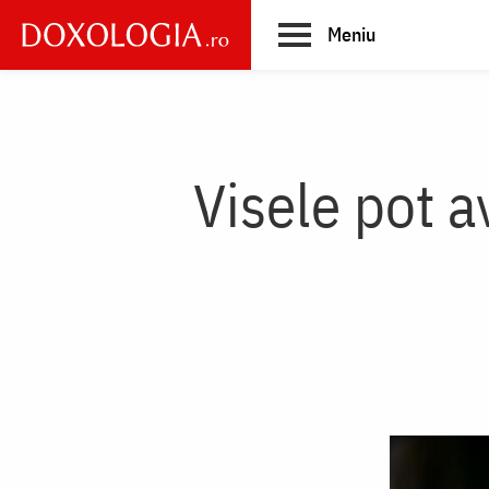
Skip
Meniu
to
main
Main
content
navigation
Visele pot 