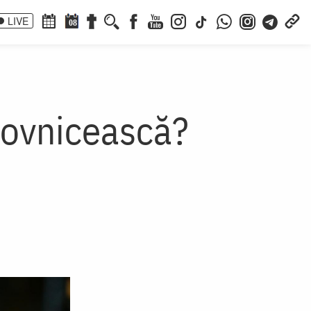
LIVE
08
hovnicească?