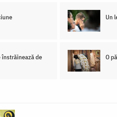
ciune
Un l
e înstrăinează de
O pă