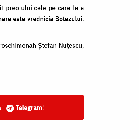
t preotului cele pe care le-a
mare este vrednicia Botezului.
Ieroschimonah Ştefan Nuţescu,
și
Telegram
!