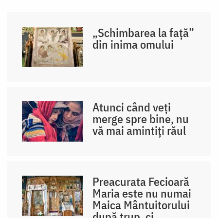
„Schimbarea la față”
din inima omului
Atunci când veți
merge spre bine, nu
vă mai amintiți răul
Preacurata Fecioară
Maria este nu numai
Maica Mântuitorului
după trup, ci