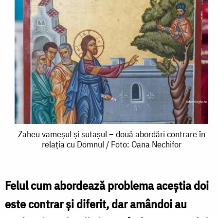
Zaheu
Zaheu vameșul și sutașul – două abordări contrare în
relația cu Domnul / Foto: Oana Nechifor
vameșul
și
sutașul
Felul cum abordează problema aceștia doi
–
este contrar și diferit, dar amândoi au
două