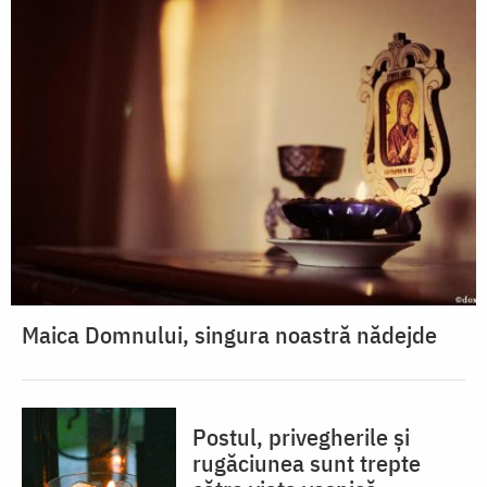
Maica Domnului, singura noastră nădejde
Postul, privegherile și
rugăciunea sunt trepte