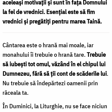
aceleași motivații și sunt în fața Domnului
abordări
la fel de vrednici. Esențial este să fim
contrare
vrednici și pregătiți pentru marea Taină.
în
relația
cu
Cântarea este o hrană mai moale, iar
Domnul
monahului îi trebuie o hrană tare.
Trebuie
/
să iubești tot omul, văzând în el chipul lui
Foto:
Dumnezeu, fără să ții cont de scăderile lui
.
Oana
Nu trebuie să îndepărtezi oamenii prin
Nechifor
răceala ta.
În Duminici, la Liturghie, nu se face niciun