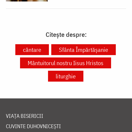
Citește despre:
cântare
Sfânta Împărtășanie
Mântuitorul nostru Iisus Hristos
liturghie
VIAȚA BISERICII
CUVINTE DUHOVNICEȘTI