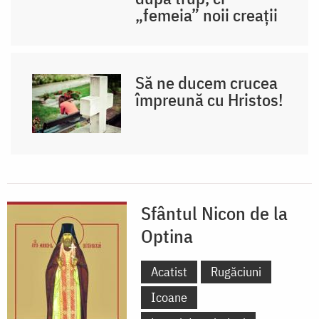
„femeia” noii creații
Să ne ducem crucea
împreună cu Hristos!
Sfântul Nicon de la
Optina
Acatist
Rugăciuni
Icoane