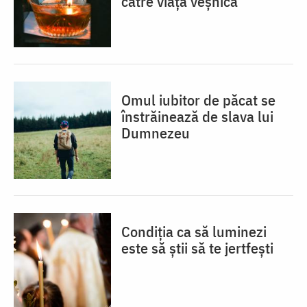
către viața veșnică
Omul iubitor de păcat se
înstrăinează de slava lui
Dumnezeu
Condiția ca să luminezi
este să știi să te jertfești