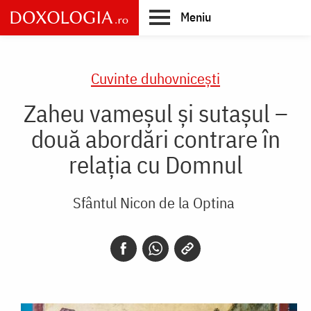
Skip
Meniu
to
main
Main
content
navigation
Cuvinte duhovnicești
Zaheu vameșul și sutașul –
două abordări contrare în
relația cu Domnul
Sfântul Nicon de la Optina