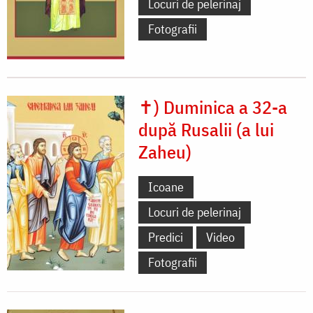
Locuri de pelerinaj
Fotografii
✝) Duminica a 32-a
după Rusalii (a lui
Zaheu)
Icoane
Locuri de pelerinaj
Predici
Video
Fotografii