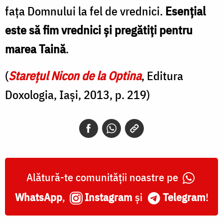
fața Domnului la fel de vrednici.
Esențial
este să fim vrednici și pregătiți pentru
marea Taină
.
(
Starețul Nicon de la Optina
, Editura
Doxologia, Iași, 2013, p. 219)
Alătură-te comunității noastre pe
WhatsApp
,
Instagram
și
Telegram
!