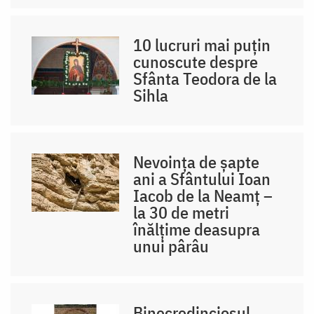
10 lucruri mai puțin
cunoscute despre
Sfânta Teodora de la
Sihla
Nevoința de șapte
ani a Sfântului Ioan
Iacob de la Neamț –
la 30 de metri
înălțime deasupra
unui pârâu
Binecredinciosul