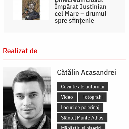
Împărat Justinian
cel Mare – drumul
spre sfințenie
Realizat de
Cătălin Acasandrei
Cuvinte ale autorului
Video
Fotografii
Locuri de pelerinaj
Sfântul Munte Athos
Mănăstiri și biserici