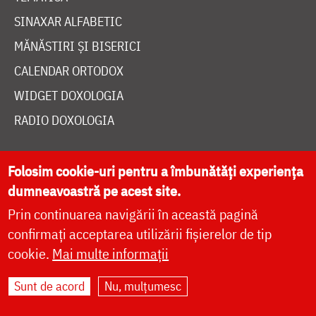
SINAXAR ALFABETIC
MĂNĂSTIRI ȘI BISERICI
CALENDAR ORTODOX
WIDGET DOXOLOGIA
RADIO DOXOLOGIA
Folosim cookie-uri pentru a îmbunătăți experiența
dumneavoastră pe acest site.
Prin continuarea navigării în această pagină
DESPRE NOI
confirmați acceptarea utilizării fișierelor de tip
POLITICA DE COOKIES
cookie.
Mai multe informații
DONEAZĂ ONLINE PENTRU CATEDRALA NAȚIONALĂ
Sunt de acord
Nu, mulțumesc