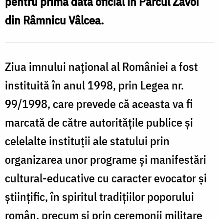
pentru prima dată oficial în Parcul Zăvoi
/
din Râmnicu Vâlcea.
Foto:
Oana
Nechifor
Ziua imnului naţional al României a fost
instituită în anul 1998, prin Legea nr.
99/1998, care prevede că aceasta va fi
marcată de către autorităţile publice şi
celelalte instituţii ale statului prin
organizarea unor programe şi manifestări
cultural-educative cu caracter evocator şi
ştiinţific, în spiritul tradiţiilor poporului
român, precum şi prin ceremonii militare