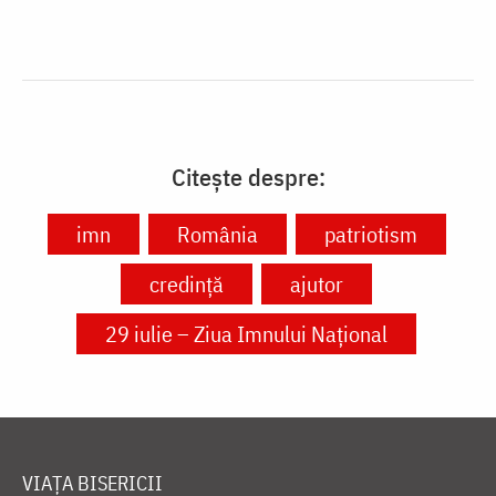
Citește despre:
imn
România
patriotism
credință
ajutor
29 iulie – Ziua Imnului Național
VIAȚA BISERICII