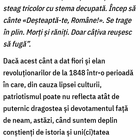
steag tricolor cu stema decupată. Încep să
cânte «Deşteaptă-te, Române!». Se trage
în plin. Morţi şi răniţi. Doar câţiva reuşesc
să fugă”.
Dacă acest cânt a dat fiori şi elan
revoluţionarilor de la 1848 într-o perioadă
în care, din cauza lipsei culturii,
patriotismul poate nu reflecta atât de
puternic dragostea şi devotamentul faţă
de neam, astăzi, când suntem deplin
conştienţi de istoria şi uni(ci)tatea