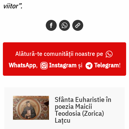
viitor”.
Alătură-te comunității noastre pe
WhatsApp
,
Instagram
și
Telegram
!
Sfânta Euharistie în
poezia Maicii
Teodosia (Zorica)
Lațcu