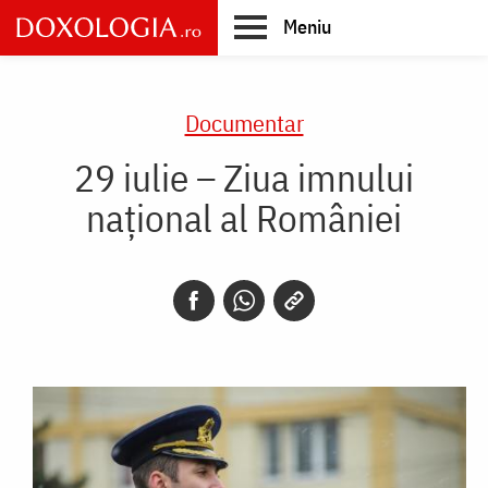
Skip
Meniu
to
main
Main
content
navigation
Documentar
29 iulie – Ziua imnului
național al României