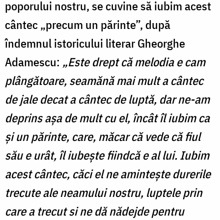
poporului nostru, se cuvine să iubim acest
cântec „precum un părinte”, după
îndemnul istoricului literar Gheorghe
Adamescu:
„Este drept că melodia e cam
plângătoare, seamănă mai mult a cântec
de jale decat a cântec de luptă, dar ne-am
deprins aşa de mult cu el, încât îl iubim ca
şi un părinte, care, măcar că vede că fiul
său e urât, îl iubeşte fiindcă e al lui. Iubim
acest cântec, căci el ne aminteşte durerile
trecute ale neamului nostru, luptele prin
care a trecut si ne dă nădejde pentru