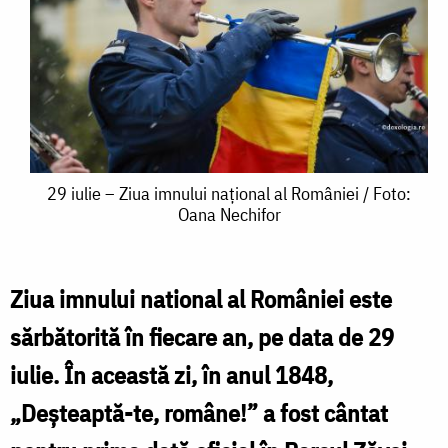
29
29 iulie – Ziua imnului național al României / Foto:
Oana Nechifor
iulie
–
Ziua
Ziua imnului national al României este
imnului
sărbătorită în fiecare an, pe data de 29
național
iulie. În această zi, în anul 1848,
al
„Deşteaptă-te, române!” a fost cântat
României