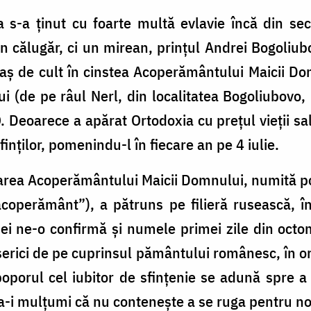
a s-a ținut cu foarte multă evlavie încă din seco
n călugăr, ci un mirean, prințul Andrei Bogoliub
locaş de cult în cinstea Acoperământului Maicii 
 (de pe râul Nerl, din localitatea Bogoliubovo, 
eoarece a apărat Ortodoxia cu prețul vieții sal
inților, pomenindu-l în fiecare an pe 4 iulie.
area Acoperământului Maicii Domnului, numită p
coperământ”), a pătruns pe filieră rusească, în
 ei ne-o confirmă și numele primei zile din octo
rici de pe cuprinsul pământului românesc, în or
oporul cel iubitor de sfințenie se adună spre a 
 a-i mulțumi că nu contenește a se ruga pentru noi