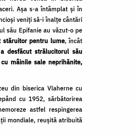
ceri. Așa s-a întâmplat și în
cioși veniți să-i înalţe cântări
ul său Epifanie au văzut-o pe
t stăruitor pentru lume
, încât
i
a desfăcut strălucitorul său
cu mâinile sale neprihănite,
zeu din biserica Vlaherne cu
epând cu 1952, sărbătorirea
emoreze astfel respingerea
ții mondiale, reușită atribuită