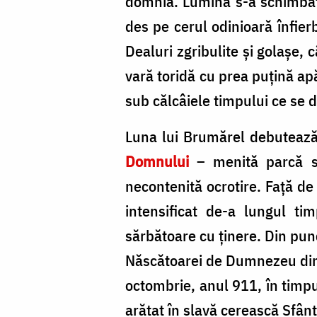
domnia. Lumina s-a schimbat î
des pe cerul odinioară înfier
Dealuri zgribulite și golașe,
vară toridă cu prea puțină ap
sub călcâiele timpului ce se
Luna lui Brumărel debutează
Domnului
– menită parcă să
necontenită ocrotire. Față de
intensificat de-a lungul ti
sărbătoare cu ținere. Din pun
Născătoarei de Dumnezeu din c
octombrie, anul 911, în timpul
arătat în slavă cerească Sfânt