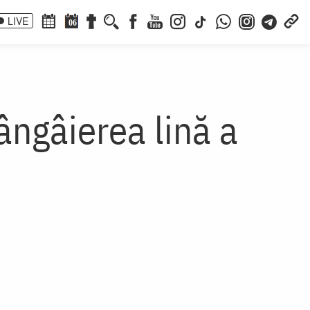
LIVE
06
ngâierea lină a