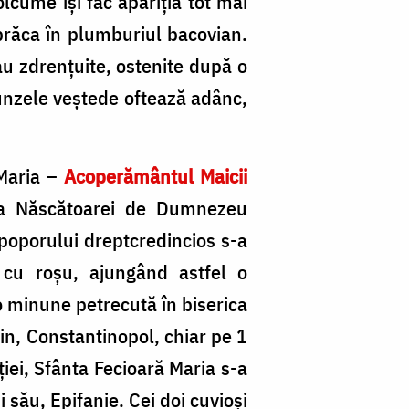
lcume își fac apariția tot mai
mbrăca în plumburiul bacovian.
au zdrențuite, ostenite după o
runzele veștede oftează adânc,
 Maria –
Acoperământul Maicii
 a Născătoarei de Dumnezeu
 poporului dreptcredincios s-a
r cu roșu, ajungând astfel o
o minune petrecută în biserica
in, Constantinopol, chiar pe 1
ției, Sfânta Fecioară Maria s-a
 său, Epifanie. Cei doi cuvioși