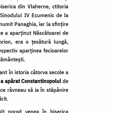
serica din Vlaherne, ctitoria
r Sinodului IV Ecumenic de la
numit Panaghia, iar la sfințire
ce a aparținut Născătoarei de
rion, era o țesătură lungă,
spectiv aparţinea fecioarelor
 pământești.
nt în istoria câtorva secole a
, a apărat Constantinopolul
de
ce râvneau să ia în stăpânire
rit.
lt norod venea în biserica