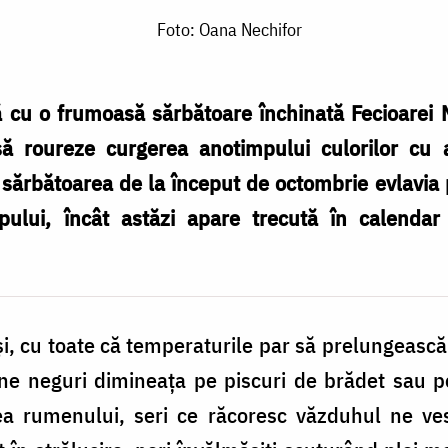
Foto: Oana Nechifor
 cu o frumoasă sărbătoare închinată Fecioarei 
ă roureze curgerea anotimpului culorilor cu
 sărbătoarea de la început de octombrie evlavia
mpului, încât astăzi apare trecută în calenda
și, cu toate că temperaturile par să prelungească 
ne neguri dimineața pe piscuri de brădet sau pe 
ea rumenului, seri ce răcoresc văzduhul ne ve