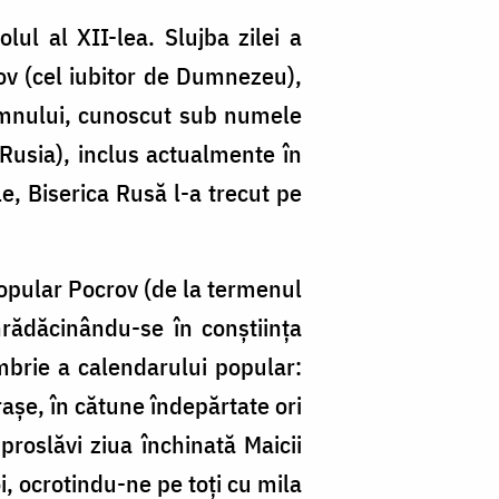
lul al XII-lea. Slujba zilei a
ov (cel iubitor de Dumnezeu),
Domnului, cunoscut sub numele
Rusia), inclus actualmente în
e, Biserica Rusă l-a trecut pe
opular Pocrov (de la termenul
rădăcinându-se în conștiința
mbrie a calendarului popular:
așe, în cătune îndepărtate ori
proslăvi ziua închinată Maicii
, ocrotindu-ne pe toți cu mila