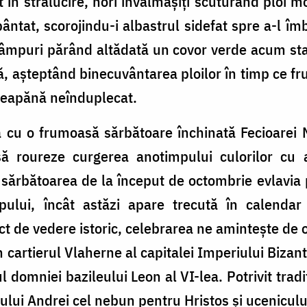
n strălucire, nori învălmășiți scuturând ploi mo
bântat, scorojindu-i albastrul sidefat spre a-l î
 câmpuri părând altădată un covor verde acum st
ă, așteptând binecuvântarea ploilor în timp ce f
 deapănă neînduplecat.
 cu o frumoasă sărbătoare închinată Fecioarei
 roureze curgerea anotimpului culorilor cu
 sărbătoarea de la început de octombrie evlavia
mpului, încât astăzi apare trecută în calenda
ct de vedere istoric, celebrarea ne amintește de 
artierul Vlaherne al capitalei Imperiului Bizant
 domniei bazileului Leon al VI-lea. Potrivit tradi
ului Andrei cel nebun pentru Hristos și ucenicului