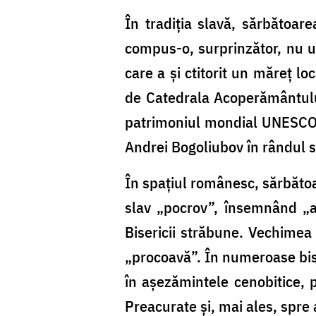
În tradiția slavă, sărbătoare
compus-o, surprinzător, nu u
care a și ctitorit un măreț 
de Catedrala Acoperământului
patrimoniul mondial UNESCO. D
Andrei Bogoliubov în rândul sf
În spațiul românesc, sărbăto
slav „pocrov”, însemnând „a
Bisericii străbune. Vechimea
„procoavă”. În numeroase bise
în așezămintele cenobitice, p
Preacurate și, mai ales, spre