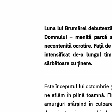
Foto:
Oana
Nechifor
Luna lui Brumărel debutează
Domnului – menită parcă s
necontenită ocrotire. Față de
intensificat de-a lungul ti
sărbătoare cu ținere.
Este începutul lui octombrie 
ne aflăm în plină toamnă. Fi
amurguri sfârșind în culoar