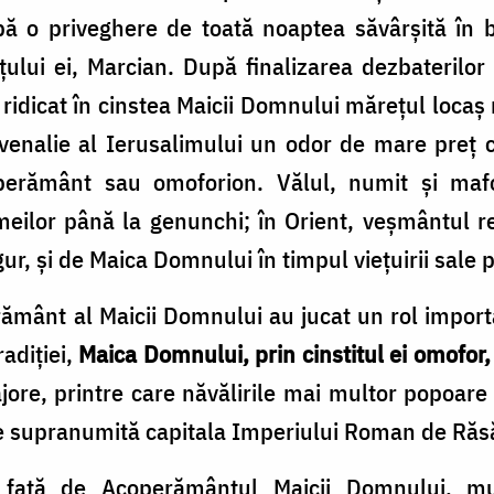
 o priveghere de toată noaptea săvârșită în bi
țului ei, Marcian. După finalizarea dezbaterilo
ridicat în cinstea Maicii Domnului mărețul locaș 
uvenalie al Ierusalimului un odor de mare preț 
perământ sau omoforion. Vălul, numit și mafo
meilor până la genunchi; în Orient, veșmântul re
gur, şi de Maica Domnului în timpul viețuirii sale
rământ al Maicii Domnului au jucat un rol importa
radiției,
Maica Domnului, prin cinstitul ei omofor
ore, printre care năvălirile mai multor popoare 
supranumită capitala Imperiului Roman de Răsă
 față de Acoperământul Maicii Domnului, mu