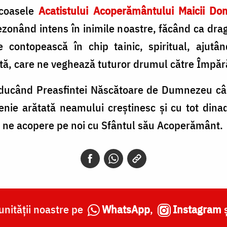
icoasele
Acatistului Acoperământului Maicii Do
zonând intens în inimile noastre, făcând ca drag
 contopească în chip tainic, spiritual, ajut
ă, care ne veghează tuturor drumul către Împărăț
aducând Preasfintei Născătoare de Dumnezeu câ
enie arătată neamului creștinesc şi cu tot dina
să ne acopere pe noi cu Sfântul său Acoperământ.
nității noastre pe
WhatsApp
,
Instagram