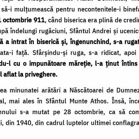
să-i mulțumească pentru necontenitele-i binefa
 octombrie 911
, când biserica era plină de credin
pă îndelungi rugăciuni, Sfântul Andrei și ucenic
 intrat în biserică și, îngenunchind, s-a ruga
nata-i față. Sfârșindu-şi ruga, s-a ridicat, apo
u-l cu o impunătoare măreție, l-a ținut întins 
 aflat la priveghere.
irea minunatei arătări a Născătoarei de Dumne
l, mai ales în Sfântul Munte Athos. Însă, înc
mnului s-a mutat pe 28 octombrie, ca să com
i, din 1940, din cadrul luptelor ultimei conflagra