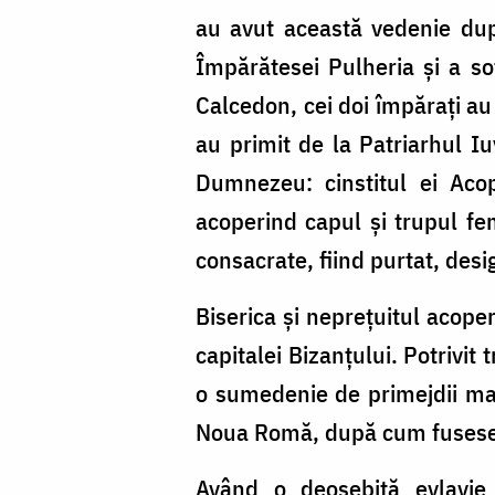
au avut această vedenie după
Împărătesei Pulheria și a so
Calcedon, cei doi împărați au 
au primit de la Patriarhul I
Dumnezeu: cinstitul ei Aco
acoperind capul şi trupul fe
consacrate, fiind purtat, desi
Biserica şi neprețuitul acope
capitalei Bizanțului. Potrivit t
o sumedenie de primejdii maj
Noua Romă, după cum fusese 
Având o deosebită evlavie