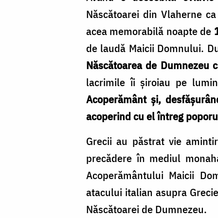
Născătoarei din Vlaherne ca 
acea memorabilă noapte de
1
de laudă Maicii Domnului. Du
Născătoarea de Dumnezeu că a
lacrimile îi șiroiau pe lumi
Acoperământ şi, desfăşurând
acoperind cu el întreg poporul
Grecii au păstrat vie amint
precădere în mediul monaha
Acoperământului Maicii Do
atacului italian asupra Grecie
Născătoarei de Dumnezeu.