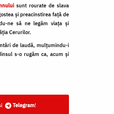
mnului
sunt rourate de slava
ostea şi preacinstirea față de
ându-ne să ne legăm viața şi
ia Cerurilor.
ntări de laudă, mulțumindu-i
dinsul s-o rugăm ca, acum şi
și
Telegram
!