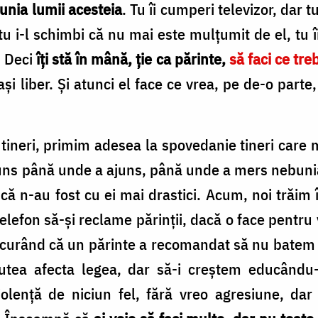
bunia lumii acesteia
. Tu îi cumperi televizor, dar t
 tu i-l schimbi că nu mai este mulţumit de el, tu îi
. Deci
îţi stă în mână, ţie ca părinte,
să faci ce tre
laşi liber. Şi atunci el face ce vrea, pe de-o parte
 tineri, primim adesea la spovedanie tineri care m
juns până unde a ajuns, până unde a mers nebunia
 că n-au fost cu ei mai drastici. Acum, noi trăim
lefon să-şi reclame părinţii, dacă o face pentru 
 curând că un părinte a recomandat să nu batem 
tea afecta legea, dar să-i creştem educându-i,
iolenţă de niciun fel, fără vreo agresiune, dar 