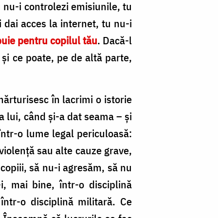
u nu-i controlezi emisiunile, tu
 dai acces la internet, tu nu-i
buie pentru copilul tău
. Dacă-l
, şi ce poate, pe de altă parte,
ărturisesc în lacrimi o istorie
 lui, când şi-a dat seama – şi
 într-o lume legal periculoasă:
violenţă sau alte cauze grave,
copiii, să nu-i agresăm, să nu
 mai bine, într-o disciplină
într-o disciplină militară. Ce