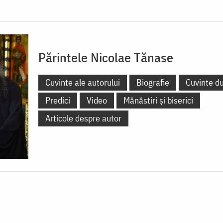
Părintele Nicolae Tănase
Cuvinte ale autorului
Biografie
Cuvinte d
Predici
Video
Mănăstiri și biserici
Articole despre autor