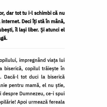
or, dar tot tu i-l schimbi că nu
 internet. Deci îţi stă în mână,
eşti, îl laşi liber. Şi atunci el
agă.
copilului, impregnând viaţa lui
biserică, copilul trăieşte în
o
. Dacă-l tot duci la biserică
anie pentru mamă, el nu ştie,
şti despre Dumnezeu, ce-i spui
opilărie! Apoi urmează fereala