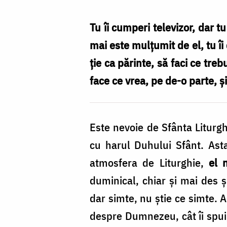
să
faci
Tu îi cumperi televizor, dar tu
multe,
mai este mulţumit de el, tu îi 
dar
ţie ca părinte, să faci ce trebu
nu
face ce vrea, pe de-o parte, şi
toate
/
Este nevoie de Sfânta Liturghi
Foto:
cu harul Duhului Sfânt. Asta
Oana
atmosfera de Liturghie,
el 
Nechifor
duminical, chiar şi mai des 
dar simte, nu ştie ce simte. 
despre Dumnezeu, cât îi spui,