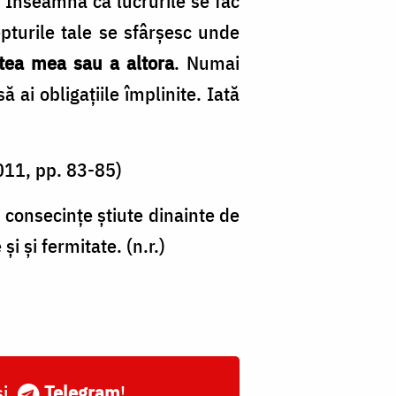
. Înseamnă că lucrurile se fac
pturile tale se sfârşesc unde
atea mea sau a altora
. Numai
ă ai obligaţiile împlinite. Iată
2011, pp. 83-85)
i consecințe știute dinainte de
i și fermitate. (n.r.)
și
Telegram
!