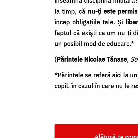
înseamnă disciplină militar
la timp, că
nu-ţi este permis 
încep obligaţiile tale. Şi
libe
faptul că exişti ca om nu-ţi dă
un posibil mod de educare.*
(
Părintele Nicolae Tănase
,
Soț
*Părintele se referă aici la u
copil, în cazul în care nu le r
Alătură-te comu