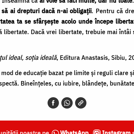
ă? Înseamnă că
ai voie să faci multe, dar nu toate
să ai drepturi dacă n-ai obligaţii
. Pentru că dre
rtatea ta se sfârşeşte acolo unde începe libert
 libertate. Dacă vrei libertate, trebuie mai întâi s
ul ideal, soția ideală
, Editura Anastasis, Sibiu, 
n mod de educație bazat pe limite și reguli clare ș
espectă. Bineînțeles, cu iubire, blândețe, bunătate ș
nității noastre pe
WhatsApp
,
Instagram