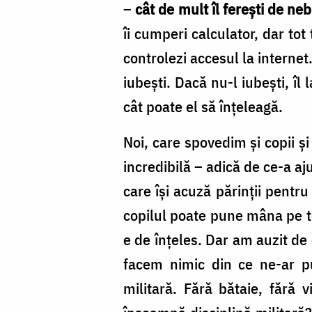
–
cât de mult îl fereşti de ne
îi cumperi calculator, dar tot
controlezi accesul la internet
iubeşti. Dacă nu-l iubeşti, îl 
cât poate el să înţeleagă.
Noi, care spovedim şi copii şi
incredibilă – adică de ce-a a
care îşi acuză părinţii pentru
copilul poate pune mâna pe te
e de înţeles. Dar am auzit de
facem nimic din ce ne-ar pu
militară. Fără bătaie, fără v