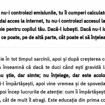
 nu-i controlezi emisiunile, tu îi cumperi calculat
dai acces la internet, tu nu-i controlezi accesul la
ie pentru copilul tău. Dacă-l iubeşti. Dacă nu-l iub
 ce poate, pe de altă parte, cât poate el să înţele
e în tot timpul sarcinii, apoi şi după creşterea 
 înseamnă că dacă te duci când eşti gravidă la 
nu ştie, dar simte; nu înţelege, dar este acol
şi-l împărtăşeşti, apoi vine vremea şi de spoved
Apoi încep lucrurile de atenţie: cum îi împărtăşe
 cât de mult îl atragi. Este educaţia din prima c