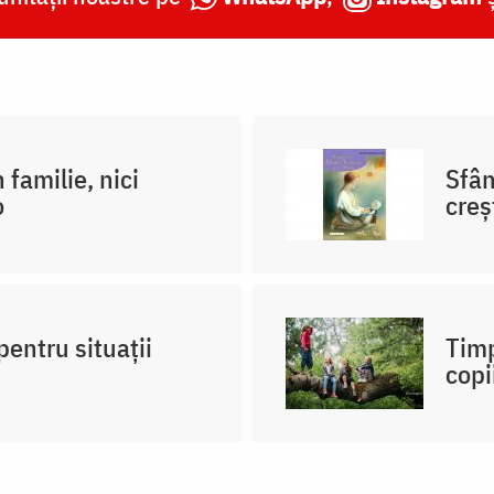
 familie, nici
Sfân
o
creş
pentru situații
Timp
copi