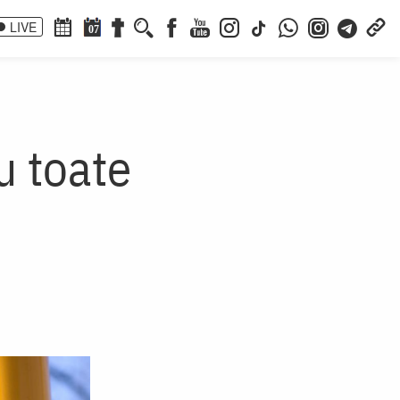
LIVE
07
u toate