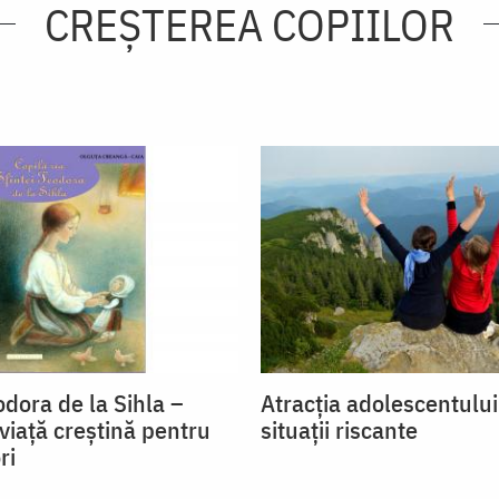
CREŞTEREA COPIILOR
dora de la Sihla –
Atracția adolescentulu
viaţă creştină pentru
situații riscante
ri