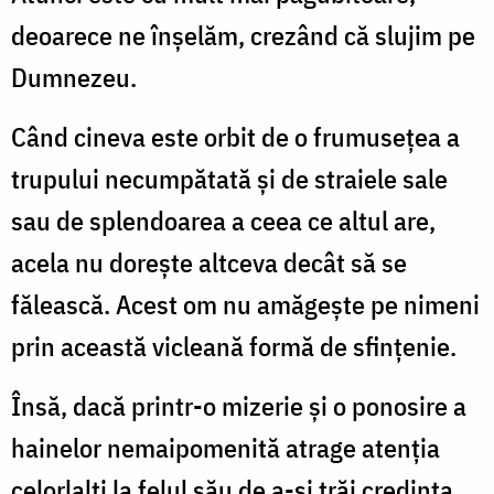
deoarece ne înșelăm, crezând că slujim pe
Dumnezeu.
Când cineva este orbit de o frumusețea a
trupului necumpătată și de straiele sale
sau de splendoarea a ceea ce altul are,
acela nu dorește altceva decât să se
fălească. Acest om nu amăgește pe nimeni
prin această vicleană formă de sfințenie.
Însă, dacă printr-o mizerie și o ponosire a
hainelor nemaipomenită atrage atenția
celorlalți la felul său de a-și trăi credința