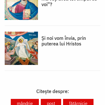
voi”?
Și noi vom învia, prin
puterea lui Hristos
Citește despre:
mândrie
post
fățărnicie