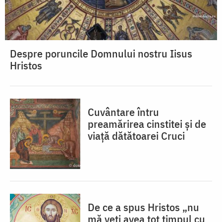
Despre poruncile Domnului nostru Iisus
Hristos
Cuvântare întru
preamărirea cinstitei și de
viață dătătoarei Cruci
De ce a spus Hristos „nu
mă veţi avea tot timpul cu