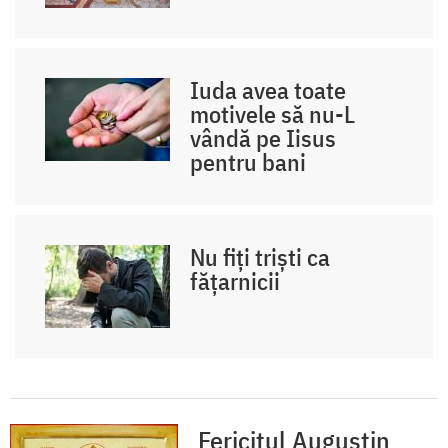
Iuda avea toate
motivele să nu-L
vândă pe Iisus
pentru bani
Nu fiți triști ca
fățarnicii
Fericitul Augustin