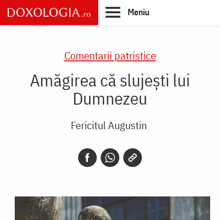
Skip
Meniu
to
main
Main
content
navigation
Comentarii patristice
Amăgirea că slujești lui
Dumnezeu
Fericitul Augustin