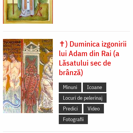
✝) Duminica izgonirii
lui Adam din Rai (a
Lăsatului sec de
brânză)
Minuni
Icoane
Locuri de pelerinaj
Predici
Video
Fotografii