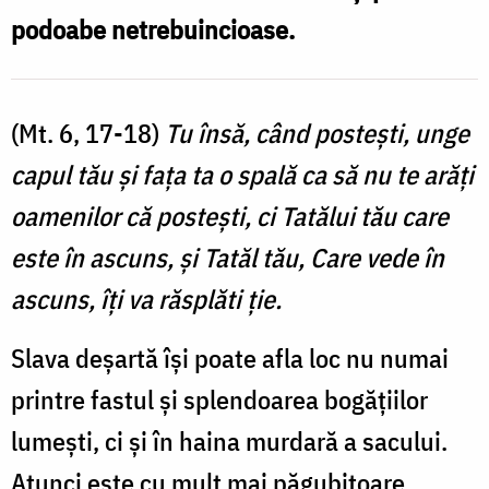
podoabe netrebuincioase.
(Mt. 6, 17-18)
Tu însă, când posteşti, unge
capul tău şi faţa ta o spală ca să nu te arăţi
oamenilor că posteşti, ci Tatălui tău care
este în ascuns, şi Tatăl tău, Care vede în
ascuns, îţi va răsplăti ţie.
Slava deșartă își poate afla loc nu numai
printre fastul și splendoarea bogățiilor
lumești, ci și în haina murdară a sacului.
Atunci este cu mult mai păgubitoare,