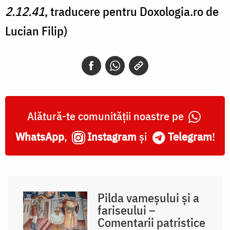
2.12.41
, traducere pentru Doxologia.ro de
Lucian Filip)
Alătură-te comunității noastre pe
WhatsApp
,
Instagram
și
Telegram
!
Pilda vameșului și a
fariseului –
Comentarii patristice