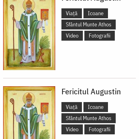
Viață
Icoane
Sfântul Munte Athos
Video
Fotografii
Fericitul Augustin
Viață
Icoane
Sfântul Munte Athos
Video
Fotografii