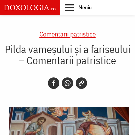
Skip
Meniu
to
main
Main
content
navigation
Comentarii patristice
Pilda vameșului și a fariseului
– Comentarii patristice