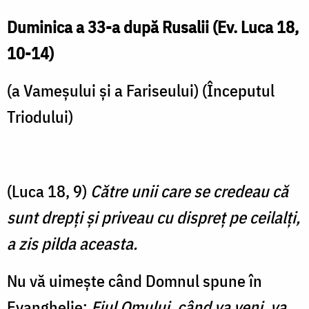
Duminica a 33-a după Rusalii (Ev. Luca 18,
10-14)
(a Vameșului și a Fariseului) (Începutul
Triodului)
(Luca 18, 9)
Către unii care se credeau că
sunt drepţi şi priveau cu dispreţ pe ceilalţi,
a zis pilda aceasta.
Nu vă uimește când Domnul spune în
Evanghelie:
Fiul Omului, când va veni, va