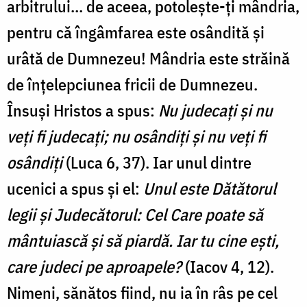
arbitrului… de aceea, potolește-ți mândria,
pentru că îngâmfarea este osândită și
urâtă de Dumnezeu! Mândria este străină
de înțelepciunea fricii de Dumnezeu.
Însuși Hristos a spus:
Nu judecaţi şi nu
veţi fi judecaţi; nu osândiţi şi nu veţi fi
osândiţi
(Luca 6, 37). Iar unul dintre
ucenici a spus și el:
Unul este Dătătorul
legii şi Judecătorul: Cel Care poate să
mântuiască şi să piardă. Iar tu cine eşti,
care judeci pe aproapele?
(Iacov 4, 12).
Nimeni, sănătos fiind, nu ia în râs pe cel