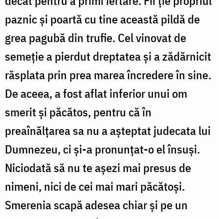
decât pentru a primi iertare. Fii ție propriul
paznic și poartă cu tine această pildă de
grea pagubă din trufie. Cel vinovat de
semeție a pierdut dreptatea și a zădărnicit
răsplata prin prea marea încredere în sine.
De aceea, a fost aflat inferior unui om
smerit și păcătos, pentru că în
preaînălțarea sa nu a așteptat judecata lui
Dumnezeu, ci și-a pronunțat-o el însuși.
Niciodată să nu te așezi mai presus de
nimeni, nici de cei mai mari păcătoși.
Smerenia scapă adesea chiar și pe un