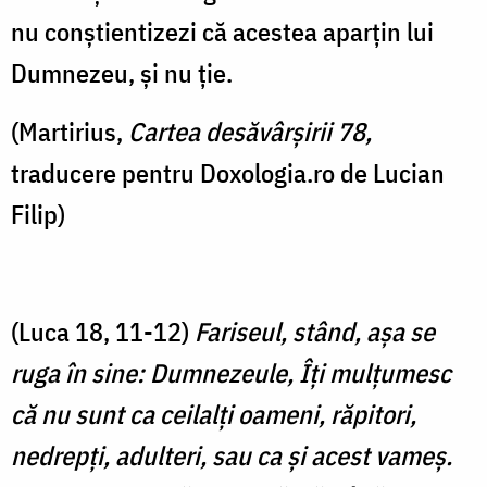
nu conștientizezi că acestea aparțin lui
Dumnezeu, și nu ție.
(Martirius,
Cartea desăvârșirii 78,
traducere pentru Doxologia.ro de Lucian
Filip)
(Luca 18, 11-12)
Fariseul, stând, aşa se
ruga în sine: Dumnezeule, Îţi mulţumesc
că nu sunt ca ceilalţi oameni, răpitori,
nedrepţi, adulteri, sau ca şi acest vameş.