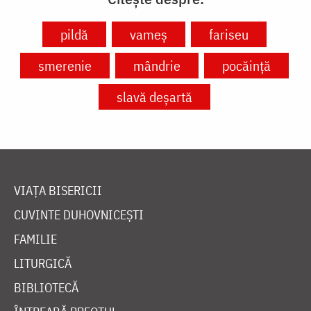
pildă
vameș
fariseu
smerenie
mândrie
pocăință
slavă deșartă
VIAȚA BISERICII
CUVINTE DUHOVNICEȘTI
FAMILIE
LITURGICĂ
BIBLIOTECĂ