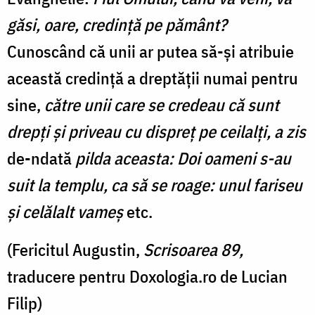
găsi, oare, credinţă pe pământ?
Cunoscând că unii ar putea să-și atribuie
această credință a dreptății numai pentru
sine,
către unii care se credeau că sunt
drepţi şi priveau cu dispreţ pe ceilalţi, a zis
de-ndată
pilda aceasta: Doi oameni s-au
suit la templu, ca să se roage: unul fariseu
şi celălalt vameş
etc.
(Fericitul Augustin,
Scrisoarea 89,
traducere pentru Doxologia.ro de Lucian
Filip)