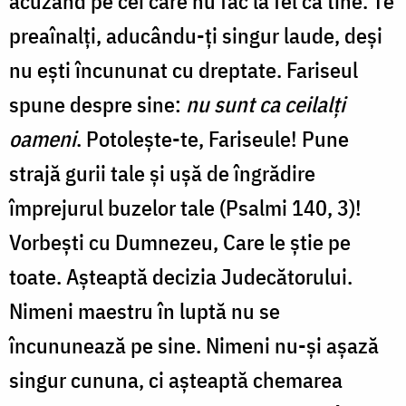
acuzând pe cei care nu fac la fel ca tine. Te
preaînalți, aducându-ți singur laude, deși
nu ești încununat cu dreptate. Fariseul
spune despre sine:
nu sunt ca ceilalţi
oameni
. Potolește-te, Fariseule! Pune
strajă gurii tale şi uşă de îngrădire
împrejurul buzelor tale (Psalmi 140, 3)!
Vorbești cu Dumnezeu, Care le știe pe
toate. Așteaptă decizia Judecătorului.
Nimeni maestru în luptă nu se
încununează pe sine. Nimeni nu-și așază
singur cununa, ci așteaptă chemarea