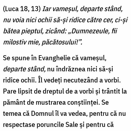
(Luca 18, 13)
Iar vameşul, departe stând,
nu voia nici ochii să-şi ridice către cer, ci-şi
bătea pieptul, zicând: „Dumnezeule, fii
milostiv mie, păcătosului!”.
Se spune în Evanghelie că vameșul,
departe stând,
nu îndrăznea nici să-și
ridice ochii. Îl vedeți necutezând a vorbi.
Pare lipsit de dreptul de a vorbi și trântit la
pământ de mustrarea conștiinței. Se
temea că Domnul îl va vedea, pentru că nu
respectase poruncile Sale și pentru că