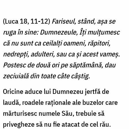
(Luca 18, 11-12)
Fariseul, stând, aşa se
ruga în sine: Dumnezeule, Îţi mulţumesc
că nu sunt ca ceilalţi oameni, răpitori,
nedrepţi, adulteri, sau ca şi acest vameş.
Postesc de două ori pe săptămână, dau
zeciuială din toate câte câştig.
Oricine aduce lui Dumnezeu jertfă de
laudă, roadele raționale ale buzelor care
mărturisesc numele Său, trebuie să
privegheze să nu fie atacat de cel rău.