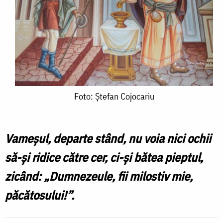
Foto:
Foto: Ștefan Cojocariu
Ștefan
Cojocariu
Vameşul, departe stând, nu voia nici ochii
să-şi ridice către cer, ci-şi bătea pieptul,
zicând: „Dumnezeule, fii milostiv mie,
păcătosului!”.