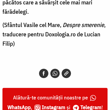
păcătos care a săvârșit cele mai mari
fărădelegi.
(Sfântul Vasile cel Mare,
Despre smerenie
,
traducere pentru Doxologia.ro de Lucian
Filip)
Alătură-te comunității noastre pe
WhatsApp
,
Instagram
și
Telegram
!