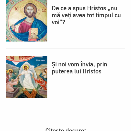
De ce a spus Hristos „nu
mă veţi avea tot timpul cu
voi”?
Și noi vom învia, prin
puterea lui Hristos
Citește despre: