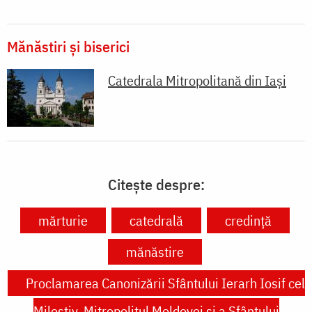
Mănăstiri și biserici
Catedrala Mitropolitană din Iaşi
Citește despre:
mărturie
catedrală
credință
mănăstire
Proclamarea Canonizării Sfântului Ierarh Iosif cel
Milostiv, Mitropolitul Moldovei și a Sfântului