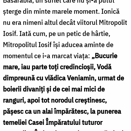
şterge din minte marele moment. Ionică
nu era nimeni altul decât viitorul Mitropolit
Iosif. Iată cum, pe un petic de hârtie,
Mitropolitul Iosif îşi aducea aminte de
momentul ce i-a marcat viaţa:
„Bucurie
mare, iau parte toţi credincioşii, Vodă
dimpreună cu vlădica Veniamin, urmat de
boierii divaniţi şi de cei mai mici de
ranguri, apoi tot norodul creştinesc,
păşesc ca un alai împărătesc, la punerea
temeliei Casei Împăratului tuturor