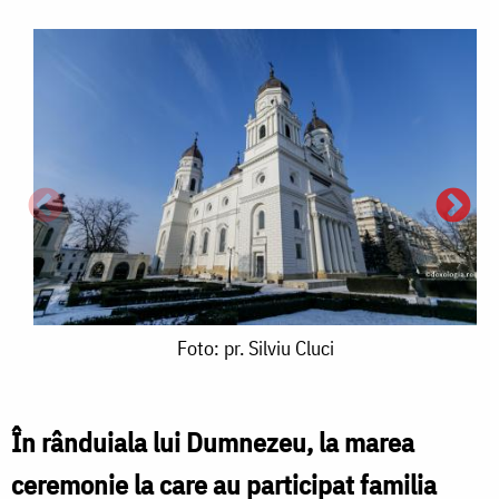
Foto:
Foto: pr. Silviu Cluci
pr.
Silviu
În rânduiala lui Dumnezeu, la marea
Cluci
ceremonie la care au participat familia
F