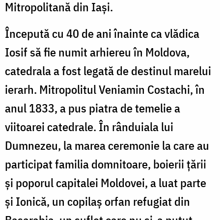
Mitropolitană din Iaşi.
Începută cu 40 de ani înainte ca vlădica
Iosif să fie numit arhiereu în Moldova,
catedrala a fost legată de destinul marelui
ierarh. Mitropolitul Veniamin Costachi, în
anul 1833, a pus piatra de temelie a
viitoarei catedrale. În rânduiala lui
Dumnezeu, la marea ceremonie la care au
participat familia domnitoare, boierii ţării
şi poporul capitalei Moldovei, a luat parte
şi Ionică, un copilaş orfan refugiat din
Basarabia, un suflet care nu şi-a putut