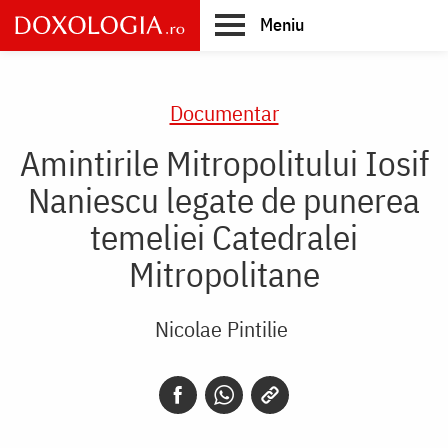
Skip
Meniu
to
main
Main
content
navigation
Documentar
Amintirile Mitropolitului Iosif
Naniescu legate de punerea
temeliei Catedralei
Mitropolitane
Nicolae Pintilie