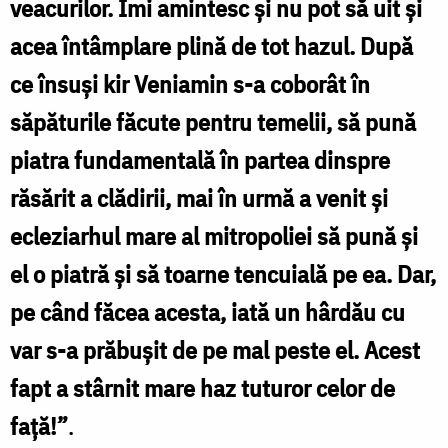
veacurilor. Îmi amintesc şi nu pot să uit şi
acea întâmplare plină de tot hazul. După
ce însuşi kir Veniamin s-a coborât în
săpăturile făcute pentru temelii, să pună
piatra fundamentală în partea dinspre
răsărit a clădirii, mai în urmă a venit şi
ecleziarhul mare al mitropoliei să pună şi
el o piatră şi să toarne tencuială pe ea. Dar,
pe când făcea acesta, iată un hârdău cu
var s-a prăbuşit de pe mal peste el. Acest
fapt a stârnit mare haz tuturor celor de
faţă!”
.