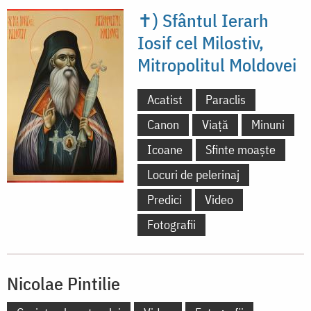
✝) Sfântul Ierarh
Iosif cel Milostiv,
Mitropolitul Moldovei
Acatist
Paraclis
Canon
Viață
Minuni
Icoane
Sfinte moaște
Locuri de pelerinaj
Predici
Video
Fotografii
Nicolae Pintilie