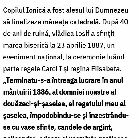
Copilul Ionică a fost alesul lui Dumnezeu
să finalizeze măreaţa catedrală. După 40
de ani de ruină, vlădica Iosif a sfinţit
marea biserică la 23 aprilie 1887, un
eveniment naţional, la ceremonie luând
parte regele Carol I şi regina Elisabeta.
„Terminatu-s-a întreaga lucrare în anul
mântuirii 1886, al domniei noastre al
douăzeci-şi-şaselea, al regatului meu al
şaselea, împodobindu-se şi înzestrându-
se cu vase sfinte, candele de argint,