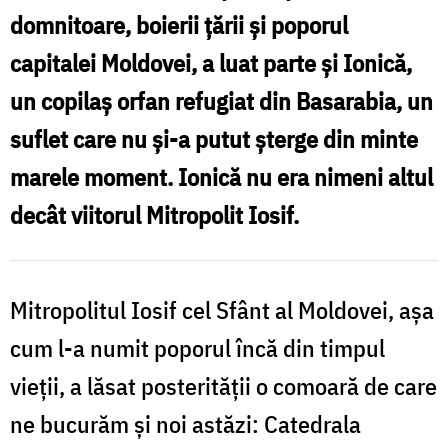
domnitoare, boierii ţării şi poporul
p
capitalei Moldovei, a luat parte şi Ionică,
S
C
un copilaş orfan refugiat din Basarabia, un
suflet care nu şi-a putut şterge din minte
marele moment. Ionică nu era nimeni altul
decât viitorul Mitropolit Iosif.
Mitropolitul Iosif cel Sfânt al Moldovei, aşa
cum l-a numit poporul încă din timpul
vieţii, a lăsat posterităţii o comoară de care
ne bucurăm şi noi astăzi: Catedrala