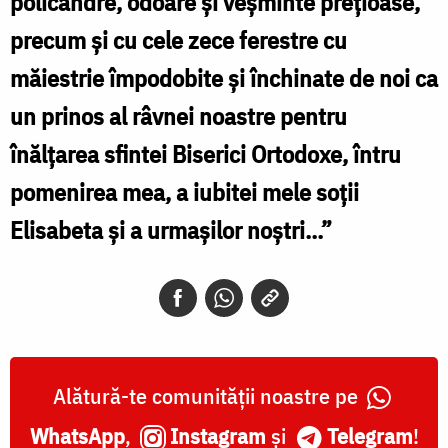
policandre, odoare şi veşminte preţioase,
precum şi cu cele zece ferestre cu
măiestrie împodobite şi închinate de noi ca
un prinos al râvnei noastre pentru
înălţarea sfintei Biserici Ortodoxe, întru
pomenirea mea, a iubitei mele soţii
Elisabeta şi a urmaşilor noştri...”
Alătură-te comunității noastre pe
WhatsApp
,
Instagram
și
Telegram
!