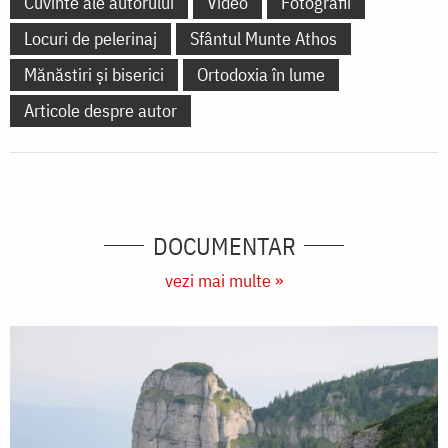
Cuvinte ale autorului
Video
Fotografii
Locuri de pelerinaj
Sfântul Munte Athos
Mănăstiri și biserici
Ortodoxia în lume
Articole despre autor
DOCUMENTAR
vezi mai multe »