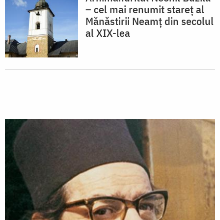
– cel mai renumit stareţ al
Mănăstirii Neamţ din secolul
al XIX-lea