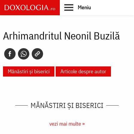
Skip
Meniu
to
main
Main
content
navigation
Arhimandritul Neonil Buzilă
Mănăstiri și biserici
Articole despre autor
MĂNĂSTIRI ȘI BISERICI
vezi mai multe »