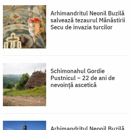
Arhimandritul Neonil Buzilă
salvează tezaurul Mănăstirii
Secu de invazia turcilor
Schimonahul Gordie
Pustnicul – 22 de ani de
nevoinţă ascetică
Arhimandritul Neonil Buzilă