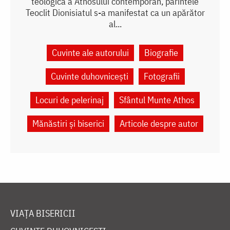
teologică a Athosului contemporan, părintele
Teoclit Dionisiatul s-a manifestat ca un apărător
al...
Cuvinte ale autorului
Biografie
Cuvinte duhovnicești
Fotografii
Locuri de pelerinaj
Sfântul Munte Athos
Mănăstiri și biserici
Articole despre autor
VIAȚA BISERICII