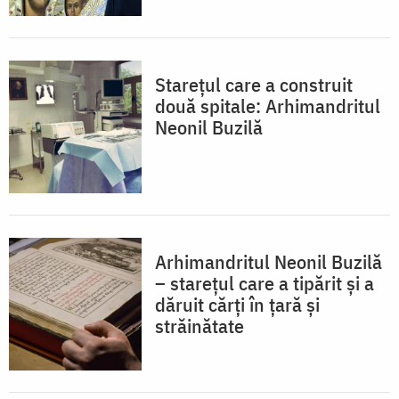
Starețul care a construit
două spitale: Arhimandritul
Neonil Buzilă
Arhimandritul Neonil Buzilă
– starețul care a tipărit și a
dăruit cărți în țară și
străinătate