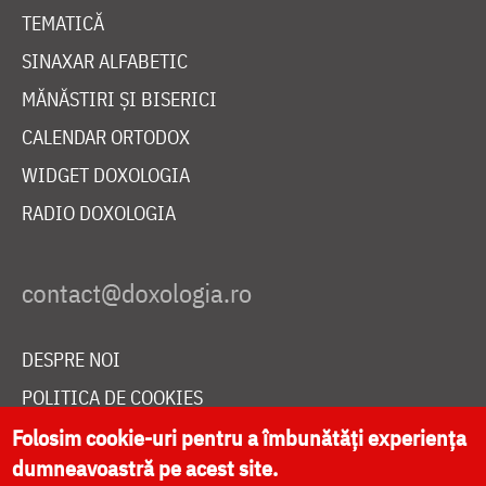
TEMATICĂ
SINAXAR ALFABETIC
MĂNĂSTIRI ȘI BISERICI
CALENDAR ORTODOX
WIDGET DOXOLOGIA
RADIO DOXOLOGIA
DESPRE NOI
POLITICA DE COOKIES
DONEAZĂ ONLINE PENTRU CATEDRALA NAȚIONALĂ
Folosim cookie-uri pentru a îmbunătăți experiența
dumneavoastră pe acest site.