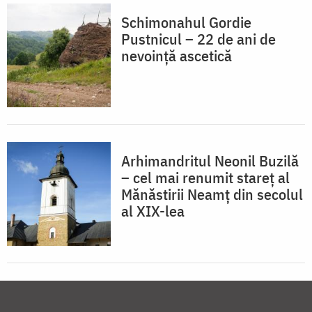
Schimonahul Gordie
Pustnicul – 22 de ani de
nevoinţă ascetică
Arhimandritul Neonil Buzilă
– cel mai renumit stareţ al
Mănăstirii Neamţ din secolul
al XIX-lea