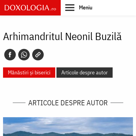
Skip
Meniu
to
main
Main
content
navigation
Arhimandritul Neonil Buzilă
Mănăstiri și biserici
Articole despre autor
ARTICOLE DESPRE AUTOR