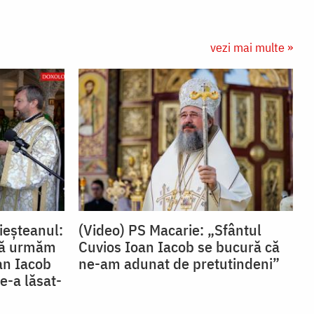
vezi mai multe »
ieșteanul:
(Video) PS Macarie: „Sfântul
 să urmăm
Cuvios Ioan Iacob se bucură că
oan Iacob
ne-am adunat de pretutindeni”
e-a lăsat-