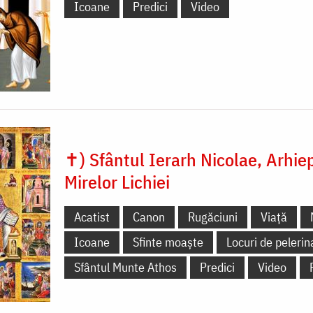
Icoane
Predici
Video
✝) Sfântul Ierarh Nicolae, Arhie
Mirelor Lichiei
Acatist
Canon
Rugăciuni
Viață
Icoane
Sfinte moaște
Locuri de pelerin
Sfântul Munte Athos
Predici
Video