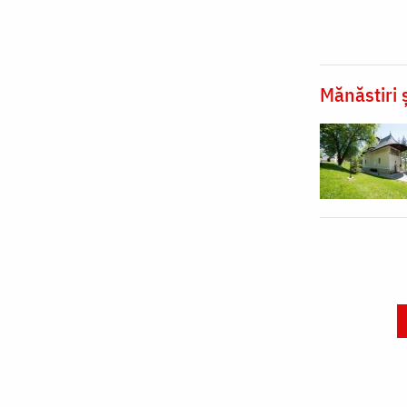
Mănăstiri ș