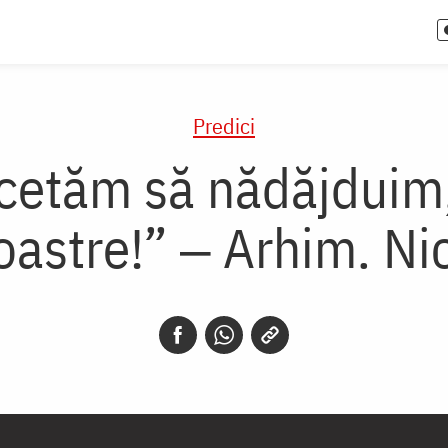
Predici
ncetăm să nădăjduim
oastre!” ‒ Arhim. Nic