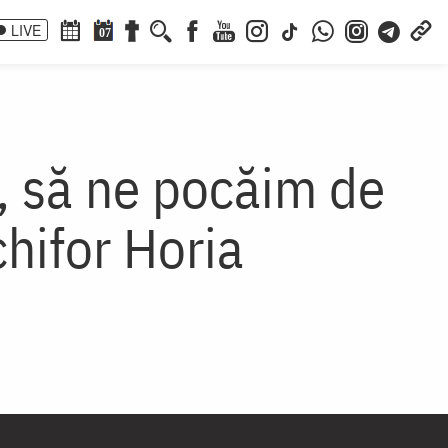
LIVE
07
, să ne pocăim de
hifor Horia