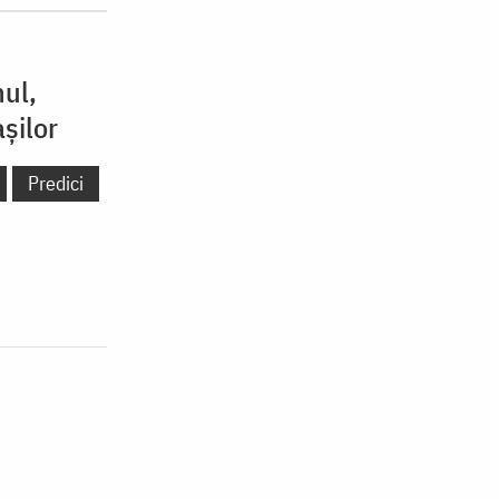
nul,
șilor
Predici