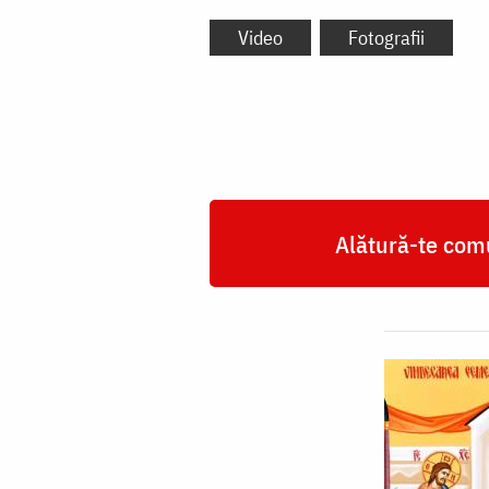
Video
Fotografii
Alătură-te comu