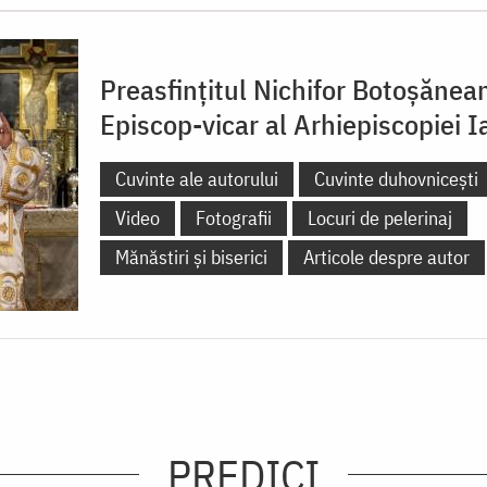
Preasfințitul Nichifor Botoșănea
Episcop-vicar al Arhiepiscopiei Ia
Cuvinte ale autorului
Cuvinte duhovnicești
Video
Fotografii
Locuri de pelerinaj
Mănăstiri și biserici
Articole despre autor
PREDICI