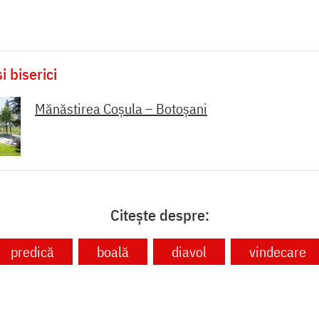
i biserici
Mănăstirea Coșula – Botoșani
Citește despre:
predică
boală
diavol
vindecare