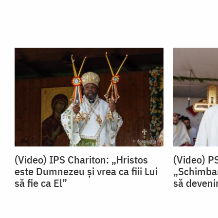
(Video) IPS Chariton: „Hristos
(Video) P
este Dumnezeu și vrea ca fiii Lui
„Schimbar
să fie ca El”
să devenim