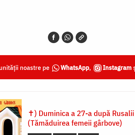
nității noastre pe
WhatsApp
,
Instagram
✝) Duminica a 27-a după Rusalii
(Tămăduirea femeii gârbove)