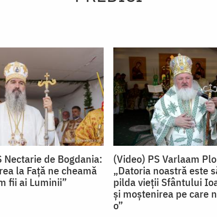
S Nectarie de Bogdania:
(Video) PS Varlaam Plo
ea la Față ne cheamă
„Datoria noastră este
 fii ai Luminii”
pilda vieții Sfântului I
și moștenirea pe care n
o”