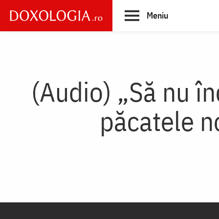
Skip
Meniu
to
main
Main
content
navigation
(Audio) „Să nu î
păcatele n