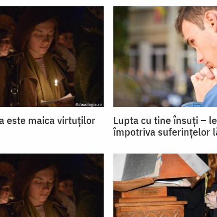
 este maica virtuților
Lupta cu tine însuți – l
împotriva suferințelor 