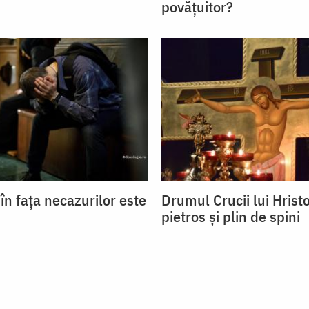
povățuitor?
în fața necazurilor este
Drumul Crucii lui Hrist
pietros şi plin de spini