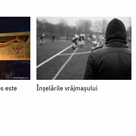
os este
Înșelările vrăjmașului