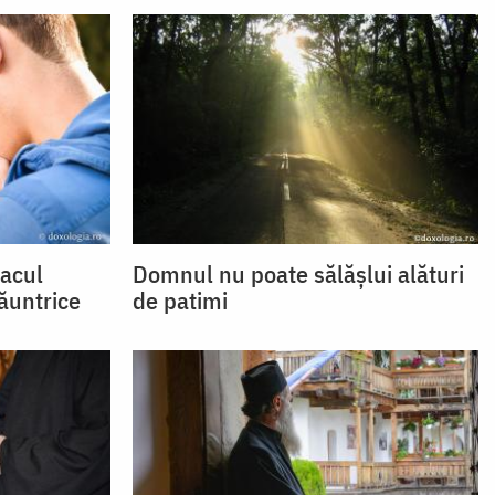
eacul
Domnul nu poate sălășlui alături
lăuntrice
de patimi