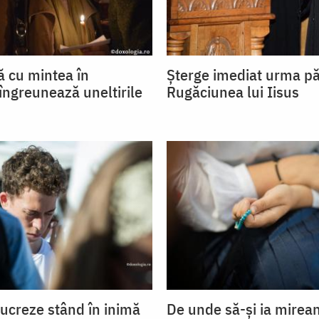
ă cu mintea în
Șterge imediat urma pă
îngreunează uneltirile
Rugăciunea lui Iisus
lucreze stând în inimă
De unde să-și ia mirea