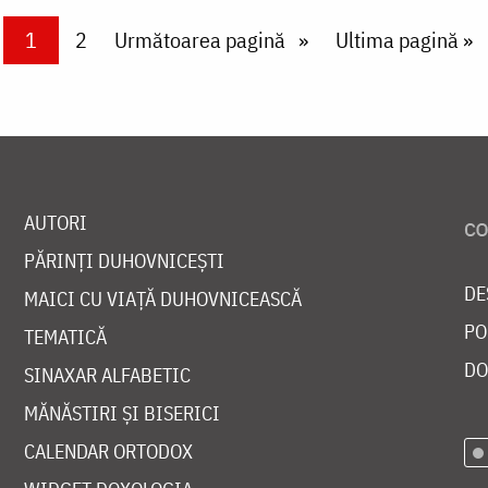
Current page
1
Page
2
Next page
Următoarea pagină
Last page
Ultima pagină »
AUTORI
PĂRINȚI DUHOVNICEȘTI
DE
MAICI CU VIAȚĂ DUHOVNICEASCĂ
PO
TEMATICĂ
DO
SINAXAR ALFABETIC
MĂNĂSTIRI ȘI BISERICI
CALENDAR ORTODOX