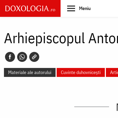
Skip
Meniu
to
main
Main
content
navigation
Arhiepiscopul Anto
Materiale ale autorului
Cuvinte duhovnicești
Arti