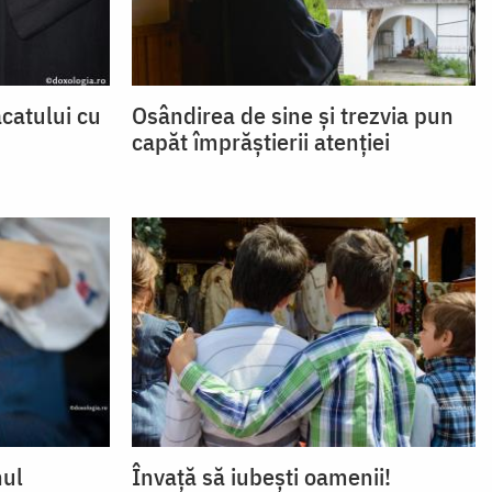
catului cu
Osândirea de sine și trezvia pun
capăt împrăștierii atenției
nul
Învață să iubești oamenii!