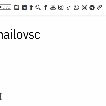
LIVE
06
hailovsc
I