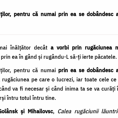
ților, pentru că numai prin ea se dobândesc ade
ai înălțător decât
a vorbi prin rugăciunea 
 prin ea în gând și rugându-L să-ți ierte păcatele.
uților, pentru că numai
prin ea se dobândesc ad
a rugăciunea pe care o lucrezi, iar toate cele ce
ând va fi necesar și când inima ta se va curăți î
i întru totul întru tine.
olânsk și Mihailovsc
,
Calea rugăciunii lăuntri