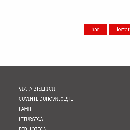
har
ierta
VIAȚA BISERICII
CUVINTE DUHOVNICEȘTI
FAMILIE
LITURGICĂ
BIBLIOTECĂ