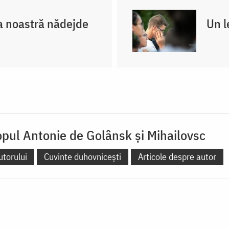
 noastră nădejde
Un l
opul Antonie de Golânsk şi Mihailovsc
utorului
Cuvinte duhovnicești
Articole despre autor