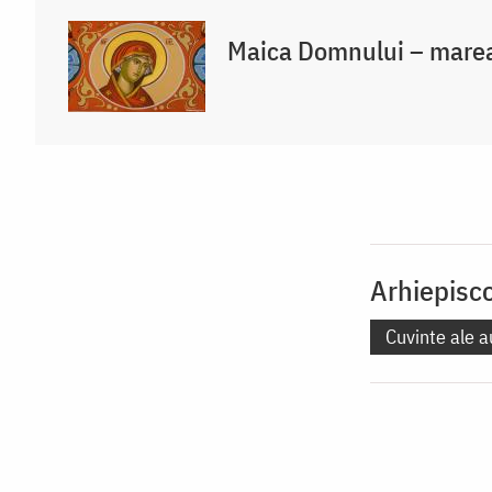
Maica Domnului – marea
Arhiepisc
Cuvinte ale a