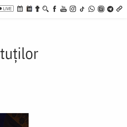
LIVE
08
tuților