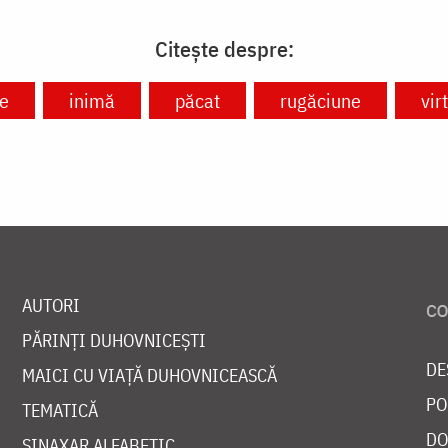
Citește despre:
re
inimă
păcat
rugăciune
vir
AUTORI
PĂRINȚI DUHOVNICEȘTI
DE
MAICI CU VIAȚĂ DUHOVNICEASCĂ
PO
TEMATICĂ
DO
SINAXAR ALFABETIC