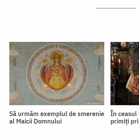
Să urmăm exemplul de smerenie
În ceasul 
al Maicii Domnului
primiți pr