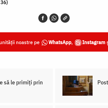
 36)
nității noastre pe
WhatsApp
,
Instagram
e să le primiți prin
Post