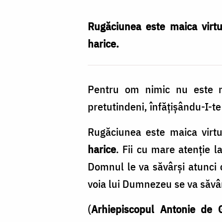
Nechifor
Rugăciunea este maica virtu
harice.
Pentru om nimic nu este m
pretutindeni, înfățișându-I-te
Rugăciunea este maica virt
harice
. Fii cu mare atenție l
Domnul le va săvârși atunci c
voia lui Dumnezeu se va săvârș
(
Arhiepiscopul Antonie de G