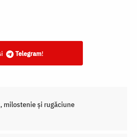
și
Telegram
!
, milostenie și rugăciune