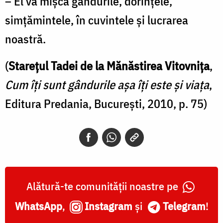
– El va mișca gândurile, dorințele,
simțămintele, în cuvintele și lucrarea
noastră.
(
Starețul Tadei de la Mănăstirea Vitovnița
,
Cum îți sunt gândurile așa îți este și viața
,
Editura Predania, București, 2010, p. 75)
Alătură-te comunității noastre pe
WhatsApp
,
Instagram
și
Telegram
!