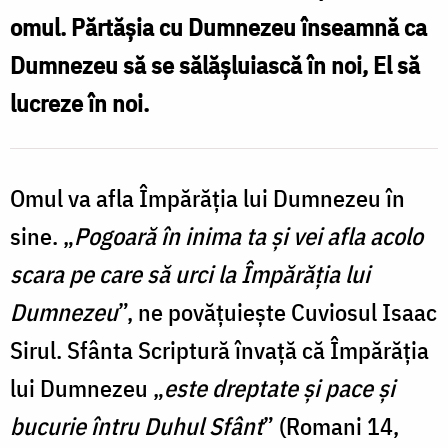
omul. Părtășia cu Dumnezeu înseamnă ca
Oana
Dumnezeu să se sălășluiască în noi, El să
Nechifor
lucreze în noi.
Omul va afla Împărăția lui Dumnezeu în
sine. „
Pogoară în inima ta și vei afla acolo
scara pe care să urci la Împărăția lui
Dumnezeu
”, ne povățuiește Cuviosul Isaac
Sirul. Sfânta Scriptură învață că Împărăția
lui Dumnezeu „
este dreptate și pace și
bucurie întru Duhul Sfânt
” (Romani 14,