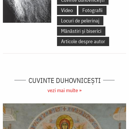
Video
Fotografii
Locuri de pelerinaj
Mănăstiri și biserici
Articole despre autor
CUVINTE DUHOVNICEȘTI
vezi mai multe »