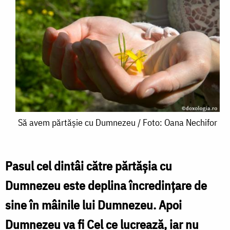
Să
Să avem părtășie cu Dumnezeu / Foto: Oana Nechifor
avem
părtășie
Pasul cel dintâi către părtășia cu
cu
Dumnezeu este deplina încredințare de
Dumnezeu
sine în mâinile lui Dumnezeu. Apoi
/
Dumnezeu va fi Cel ce lucrează, iar nu
Foto: