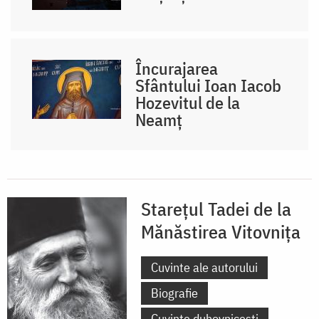
Încurajarea
Sfântului Ioan Iacob
Hozevitul de la
Neamț
Starețul Tadei de la
Mănăstirea Vitovnița
Cuvinte ale autorului
Biografie
Cuvinte duhovnicești