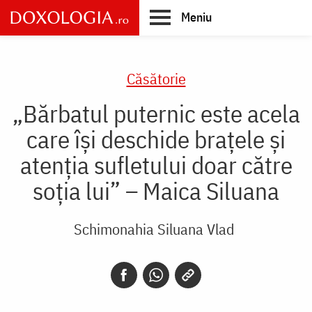
Skip
Meniu
to
main
Main
content
navigation
Căsătorie
„Bărbatul puternic este acela
care își deschide brațele și
atenția sufletului doar către
soția lui” – Maica Siluana
Schimonahia Siluana Vlad