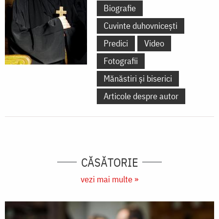
Biografie
Cuvinte duhovnicești
Predici
Video
Fotografii
Mănăstiri și biserici
Articole despre autor
CĂSĂTORIE
vezi mai multe »