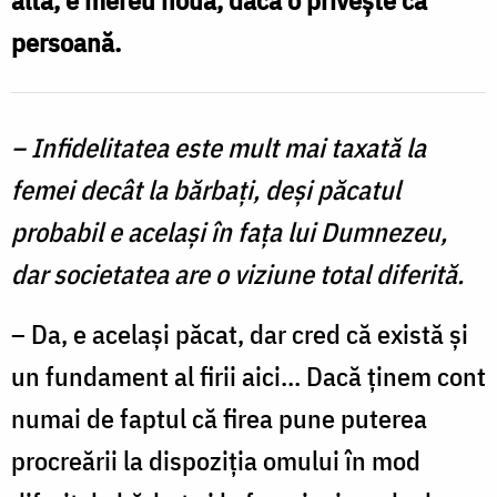
Siluana
persoană.
/
Foto:
Oana
– Infidelitatea este mult mai taxată la
Nechifor
femei decât la bărbați, deși păcatul
probabil e același în fața lui Dumnezeu,
dar societatea are o viziune total diferită.
– Da, e același păcat, dar cred că există și
un fundament al firii aici… Dacă ținem cont
numai de faptul că firea pune puterea
procreării la dispoziția omului în mod