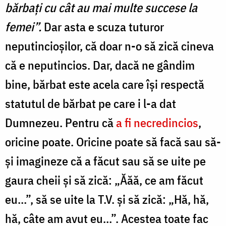
bărbați cu cât au mai multe succese la
femei”.
Dar asta e scuza tuturor
neputincioșilor, că doar n-o să zică cineva
că e neputincios. Dar, dacă ne gândim
bine, bărbat este acela care își respectă
statutul de bărbat pe care i l-a dat
Dumnezeu. Pentru că
a fi necredincios
,
oricine poate. Oricine poate să facă sau să-
și imagineze că a făcut sau să se uite pe
gaura cheii și să zică: „Ăăă, ce am făcut
eu…”, să se uite la T.V. și să zică: „Hă, hă,
hă, câte am avut eu…”. Acestea toate fac