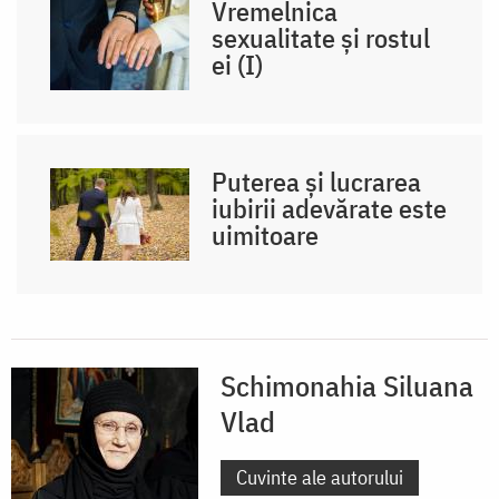
Vremelnica
sexualitate și rostul
ei (I)
Puterea și lucrarea
iubirii adevărate este
uimitoare
Schimonahia Siluana
Vlad
Cuvinte ale autorului