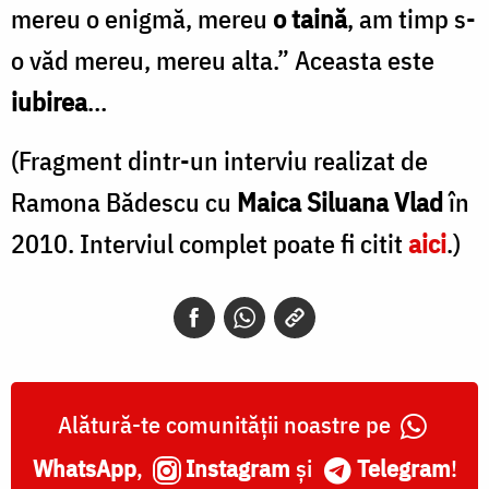
mereu o enigmă, mereu
o taină
, am timp s-
o văd mereu, mereu alta.” Aceasta este
iubirea
…
(Fragment dintr-un interviu realizat de
Ramona Bădescu cu
Maica Siluana Vlad
în
2010. Interviul complet poate fi citit
aici
.)
Alătură-te comunității noastre pe
WhatsApp
,
Instagram
și
Telegram
!