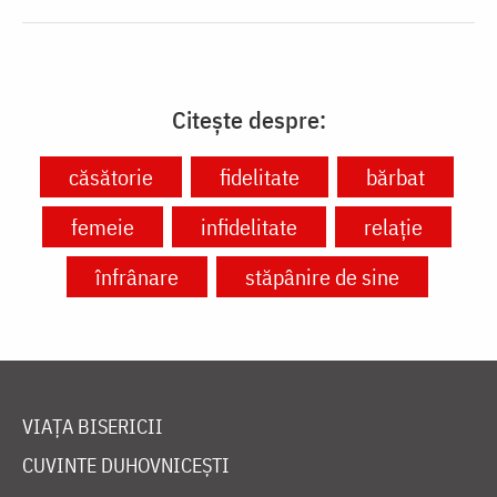
Citește despre:
căsătorie
fidelitate
bărbat
femeie
infidelitate
relație
înfrânare
stăpânire de sine
VIAȚA BISERICII
CUVINTE DUHOVNICEȘTI