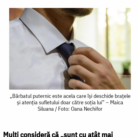
„Bărbatul
„Bărbatul puternic este acela care își deschide brațele
și atenția sufletului doar către soția lui” – Maica
puternic
Siluana / Foto: Oana Nechifor
este
acela
Mulți consideră că „sunt cu atât mai