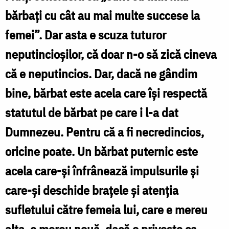
care
bărbați cu cât au mai multe succese la
își
femei”. Dar asta e scuza tuturor
deschide
neputincioșilor, că doar n-o să zică cineva
brațele
că e neputincios. Dar, dacă ne gândim
și
atenția
bine, bărbat este acela care își respectă
sufletului
statutul de bărbat pe care i l-a dat
doar
Dumnezeu. Pentru că a fi necredincios,
către
oricine poate. Un bărbat puternic este
soția
acela care-și înfrânează impulsurile și
lui”
care-și deschide brațele și atenția
–
sufletului către femeia lui, care e mereu
Maica
alta, e mereu nouă, dacă o privește ca