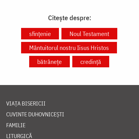
Citește despre:
sfințenie
Noul Testament
Mântuitorul nostru Iisus Hristos
bătrânețe
credință
VIAȚA BISERICII
CUVINTE DUHOVNICEȘTI
FAMILIE
LITURGICĂ