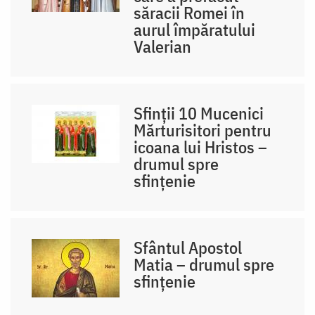
săracii Romei în
aurul împăratului
Valerian
Sfinții 10 Mucenici
Mărturisitori pentru
icoana lui Hristos –
drumul spre
sfințenie
Sfântul Apostol
Matia – drumul spre
sfințenie