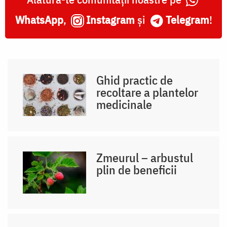
WhatsApp
,
Instagram
și
Telegram
!
Ghid practic de
recoltare a plantelor
medicinale
Zmeurul – arbustul
plin de beneficii