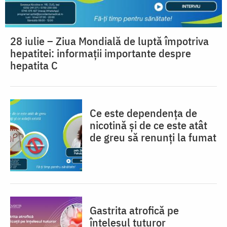
28 iulie – Ziua Mondială de luptă împotriva
hepatitei: informații importante despre
hepatita C
Ce este dependența de
nicotină și de ce este atât
de greu să renunți la fumat
Gastrita atrofică pe
înțelesul tuturor