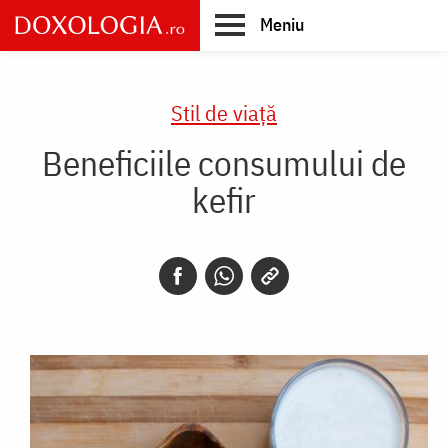
Skip
Meniu
to
main
Main
content
navigation
Stil de viaţă
Beneficiile consumului de
kefir