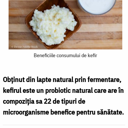
Beneficiile
Beneficiile consumului de kefir
consumului
de
Obținut din lapte natural prin fermentare,
kefir
kefirul este un probiotic natural care are în
compoziția sa 22 de tipuri de
microorganisme benefice pentru sănătate.