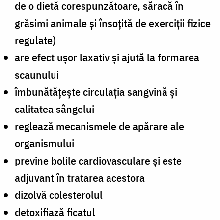
de o dietă corespunzătoare, săracă în
grăsimi animale și însoţită de exerciţii fizice
regulate)
are efect ușor laxativ și ajută la formarea
scaunului
îmbunătățește circulația sangvină și
calitatea sângelui
reglează mecanismele de apărare ale
organismului
previne bolile cardiovasculare și este
adjuvant în tratarea acestora
dizolvă colesterolul
detoxifiază ficatul