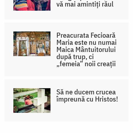
vă mai amintiți răul
Preacurata Fecioară
Maria este nu numai
Maica Mântuitorului
după trup, ci
„femeia” noii creații
Să ne ducem crucea
împreună cu Hristos!