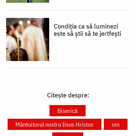
Condiția ca să luminezi
este să știi să te jertfești
Citește despre:
Biserică
Mântuitorul nostru Iisus Hristos
om