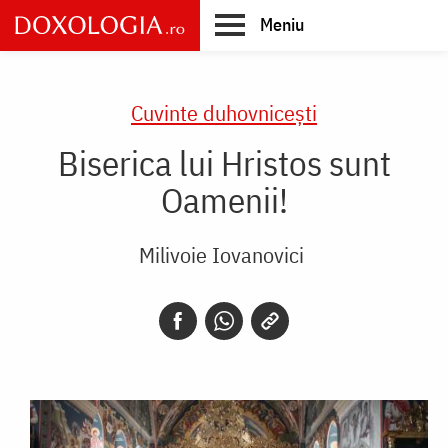
Skip
Meniu
to
main
Main
content
navigation
Cuvinte duhovnicești
Biserica lui Hristos sunt
Oamenii!
Milivoie Iovanovici