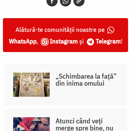
Alătură-te comunității noastre pe
WhatsApp
,
Instagram
și
Telegram
!
„Schimbarea la față”
din inima omului
Atunci când veți
merge spre bine, nu