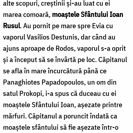
alte scopuri, creştinii şi-au luat cu ei
marea comoară,
moaştele Sfântului Ioan
Rusul
. Au pornit pe mare spre Evia cu
vaporul Vasilios Destunis, dar când au
ajuns aproape de Rodos, vaporul s-a oprit
şi a început să se învârtă pe loc. Căpitanul
se afla în mare încurcătură până ce
Panaghiotes Papadopoulos, un om din
satul Prokopi, i-a spus că duceau cu ei
moaştele Sfântului Ioan, aşezate printre
mărfuri. Căpitanul a poruncit îndată ca
moaştele sfântului să fie aşezate într-o