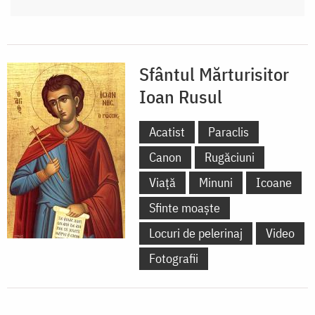
Sfântul Mărturisitor
Ioan Rusul
Acatist
Paraclis
Canon
Rugăciuni
Viață
Minuni
Icoane
Sfinte moaște
Locuri de pelerinaj
Video
Fotografii