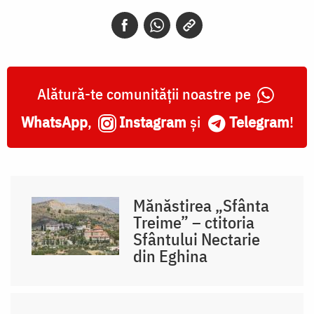
Alătură-te comunității noastre pe
WhatsApp
,
Instagram
și
Telegram
!
Mănăstirea „Sfânta
Treime” – ctitoria
Sfântului Nectarie
din Eghina