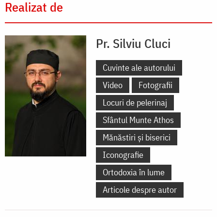
Realizat de
Pr. Silviu Cluci
Cuvinte ale autorului
Video
Fotografii
Locuri de pelerinaj
Sfântul Munte Athos
Mănăstiri și biserici
Iconografie
Ortodoxia în lume
Articole despre autor