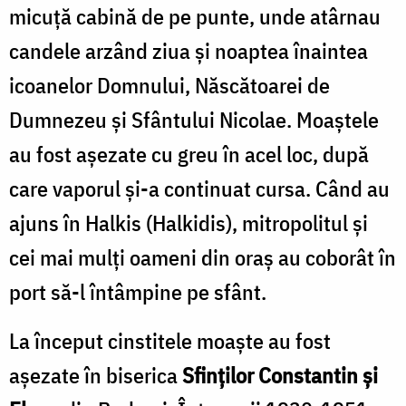
micuţă cabină de pe punte, unde atârnau
candele arzând ziua şi noaptea înaintea
icoanelor Domnului, Născătoarei de
Dumnezeu şi Sfântului Nicolae. Moaştele
au fost aşezate cu greu în acel loc, după
care vaporul şi-a continuat cursa. Când au
ajuns în Halkis (Halkidis), mitropolitul şi
cei mai mulţi oameni din oraş au coborât în
port să-l întâmpine pe sfânt.
La început cinstitele moaşte au fost
aşezate în biserica
Sfinţilor Constantin şi