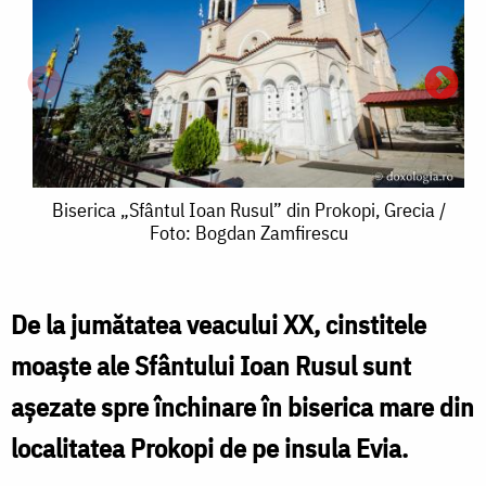
Biserica
Biserica „Sfântul Ioan Rusul” din Prokopi, Grecia /
Foto: Bogdan Zamfirescu
„Sfântul
Ioan
Rusul”
De la jumătatea veacului XX, cinstitele
B
din
moaşte ale Sfântului Ioan Rusul sunt
„
Prokopi,
aşezate spre închinare în biserica mare din
Grecia
localitatea Prokopi de pe insula Evia.
/