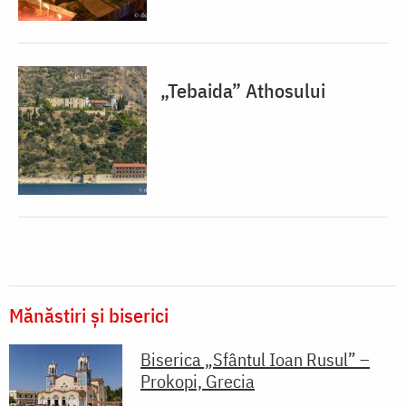
„Tebaida” Athosului
Mănăstiri și biserici
Biserica „Sfântul Ioan Rusul” –
Prokopi, Grecia