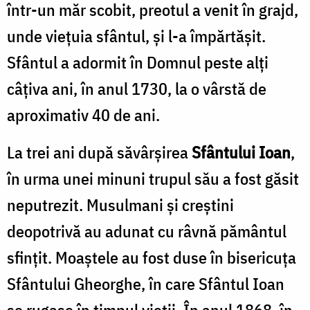
într-un măr scobit, preotul a venit în grajd,
unde vieţuia sfântul, şi l-a împărtăşit.
Sfântul a adormit în Domnul peste alţi
câţiva ani, în anul 1730, la o vârstă de
aproximativ 40 de ani.
La trei ani după săvârşirea
Sfântului Ioan
,
în urma unei minuni trupul său a fost găsit
neputrezit. Musulmani şi creştini
deopotrivă au adunat cu râvnă pământul
sfinţit. Moaştele au fost duse în bisericuţa
Sfântului Gheorghe, în care Sfântul Ioan
se rugase în timpul vieţii. În anul 1868, în