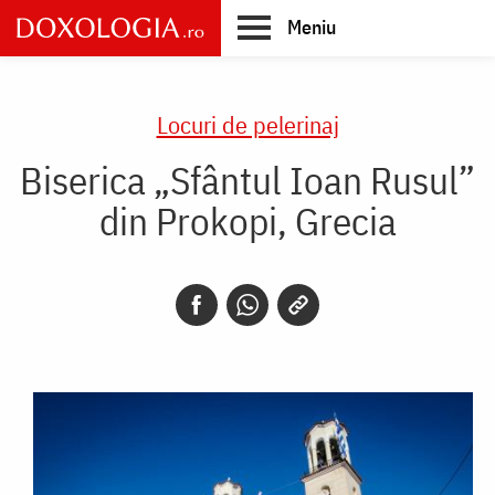
Skip
Meniu
to
main
Main
content
navigation
Locuri de pelerinaj
Biserica „Sfântul Ioan Rusul”
din Prokopi, Grecia