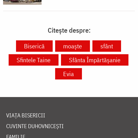
Citește despre:
Biserică
moaște
sfânt
Sfintele Taine
Sfânta Împărtășanie
Evia
VIAȚA BISERICII
CUVINTE DUHOVNICEȘTI
FAMILIE