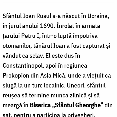
d
Foto:
P
Bogdan
Sfântul Ioan Rusul s-a născut în Ucraina,
G
Zamfirescu
în jurul anului 1690. Înrolat în armata
/
țarului Petru I, într-o luptă împotriva
F
otomanilor, tânărul Ioan a fost capturat şi
vândut ca sclav. El este dus în
Constantinopol, apoi în regiunea
Prokopion din Asia Mică, unde a vieţuit ca
slugă la un turc localnic. Uneori, sfântul
reuşea să termine munca zilnică şi să
meargă în
Biserica „Sfântul Gheorghe”
din
sat, pentru a participa la privegheri.