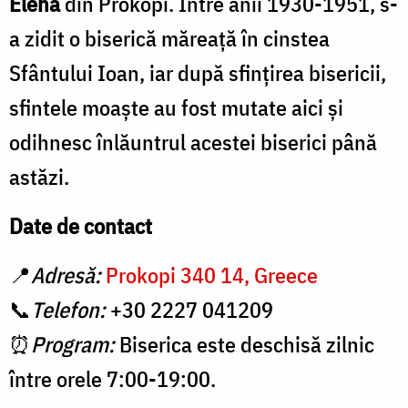
Elena
din Prokopi. Între anii 1930-1951, s-
a zidit o biserică măreaţă în cinstea
Sfântului Ioan, iar după sfinţirea bisericii,
sfintele moaşte au fost mutate aici şi
odihnesc înlăuntrul acestei biserici până
astăzi.
Date de contact
📍
Adresă:
Prokopi 340 14, Greece
📞
Telefon:
+30 2227 041209
⏰
Program:
Biserica este deschisă zilnic
între orele 7:00-19:00.