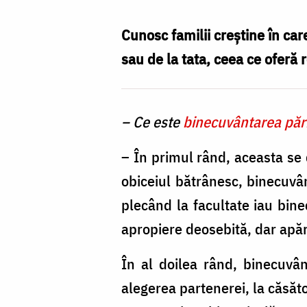
binecuvântarea
părinților?
Cunosc familii creştine în car
/
sau de la tata, ceea ce oferă r
Foto:
Valentina
– Ce este
binecuvântarea păr
Bîrgăoanu
– În primul rând, aceasta se d
obiceiul bătrânesc, binecuvânt
plecând la facultate iau bine
apropiere deosebită, dar apără
În al doilea rând, binecuvân
alegerea partenerei, la căsăt