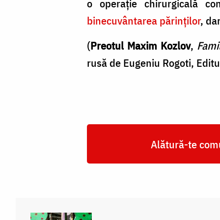
o operaţie chirurgicală co
binecuvântarea părinţilor
, da
(
Preotul Maxim Kozlov
,
Famil
rusă de Eugeniu Rogoti, Editu
Alătură-te comu