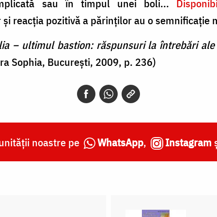
mplicată sau în timpul unei boli...
Disponib
r şi reacţia pozitivă a părinţilor au o semnificaţie 
ia – ultimul bastion: răspunsuri la întrebări ale t
ra Sophia, București, 2009, p. 236)
nității noastre pe
WhatsApp
,
Instagram