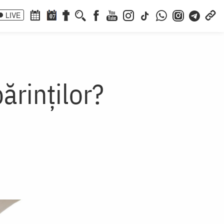
LIVE
07
rinților?