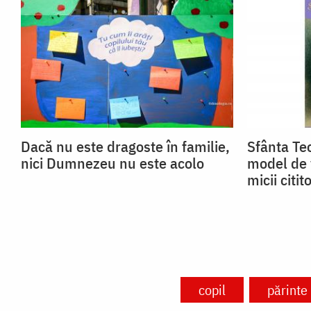
Dacă nu este dragoste în familie,
Sfânta Teo
nici Dumnezeu nu este acolo
model de 
micii citito
copil
părinte 