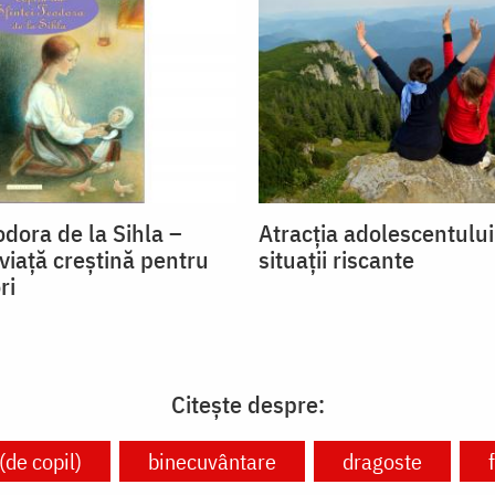
dora de la Sihla –
Atracția adolescentulu
viaţă creştină pentru
situații riscante
ri
Citește despre:
(de copil)
binecuvântare
dragoste