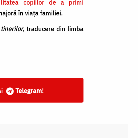
ilitatea copiilor de a primi
majoră în viaţa familiei.
inerilor,
traducere din limba
și
Telegram
!