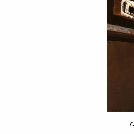
Când
C
cerem