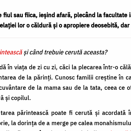
e fiul sau fiica, ieşind afară, plecând la faculta
elaţiei lor o căldură şi o apropiere deosebită, dar 
intească
şi când trebuie cerută aceasta?
ă în viaţa de zi cu zi, căci la plecarea într-o că
area de la părinţi. Cunosc familii creştine în car
cuvântare de la mama sau de la tata, ceea ce ofe
 şi copilul.
tarea părintească poate fi cerută şi acordată 
orie, la dorinţa de a merge pe calea monahismului,