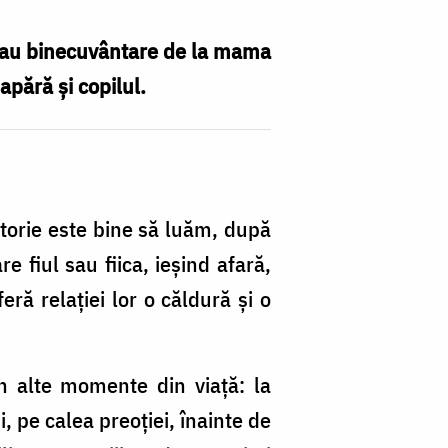
te iau binecuvântare de la mama
apără şi copilul.
lătorie este bine să luăm, după
e fiul sau fiica, ieşind afară,
ră relaţiei lor o căldură şi o
în alte momente din viaţă: la
 pe calea preoţiei, înainte de