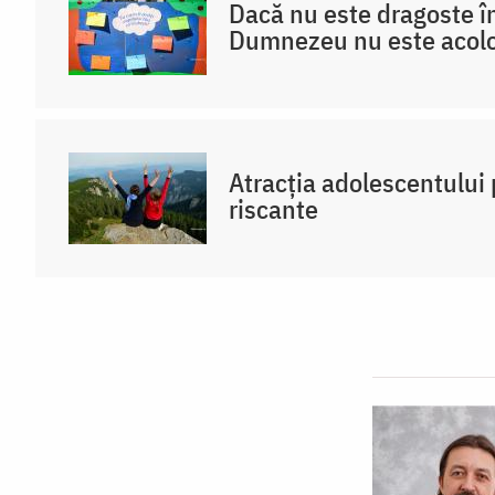
Dacă nu este dragoste în
Dumnezeu nu este acol
Atracția adolescentului 
riscante