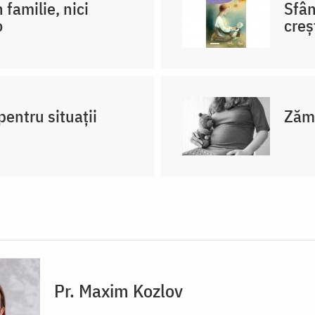
 familie, nici
Sfân
o
creş
pentru situații
Zămi
Pr. Maxim Kozlov