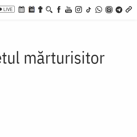
LIVE
08
tul mărturisitor