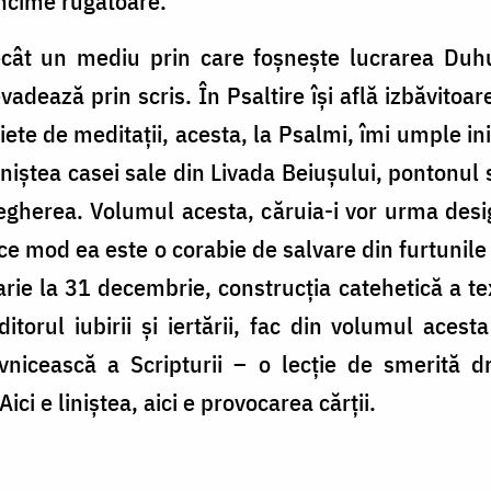
âncime rugătoare.
ecât un mediu prin care foșnește lucrarea Duhul
adează prin scris. În Psaltire își află izbăvitoar
iete de meditații, acesta, la Psalmi, îmi umple in
niștea casei sale din Livada Beiușului, pontonul s
vegherea. Volumul acesta, căruia-i vor urma des
 ce mod ea este o corabie de salvare din furtunile vi
arie la 31 decembrie, construcția catehetică a tex
itorul iubirii și iertării, fac din volumul aces
nicească a Scripturii – o lecție de smerită dr
ci e liniștea, aici e provocarea cărții.