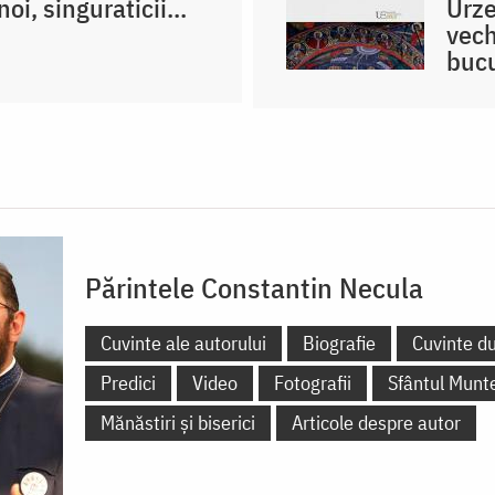
oi, singuraticii...
Urze
vech
bucu
Părintele Constantin Necula
Cuvinte ale autorului
Biografie
Cuvinte d
Predici
Video
Fotografii
Sfântul Munt
Mănăstiri și biserici
Articole despre autor