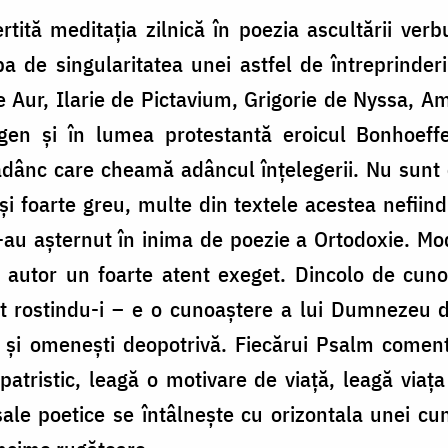
rtită meditația zilnică în poezia ascultării ver
ba de singularitatea unei astfel de întreprinderi
 Aur, Ilarie de Pictavium, Grigorie de Nyssa, Ambr
gen și în lumea protestantă eroicul Bonhoeff
ânc care cheamă adâncul înțelegerii. Nu sunt c
și foarte greu, multe din textele acestea nefii
-au așternut în inima de poezie a Ortodoxie. Mo
in autor un foarte atent exeget. Dincolo de cun
at rostindu-i – e o cunoaștere a lui Dumnezeu d
i și omenești deopotrivă. Fiecărui Psalm comenta
tristic, leagă o motivare de viață, leagă viața 
sale poetice se întâlnește cu orizontala unei cun