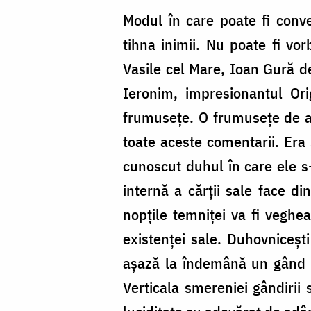
Modul în care poate fi conve
tihna inimii. Nu poate fi vor
Vasile cel Mare, Ioan Gură de
Ieronim, impresionantul Ori
frumusețe. O frumusețe de ad
toate aceste comentarii. Era 
cunoscut duhul în care ele s
internă a cărții sale face d
nopțile temniței va fi veghe
existenței sale. Duhovniceșt
așază la îndemână un gând pa
Verticala smereniei gândirii 