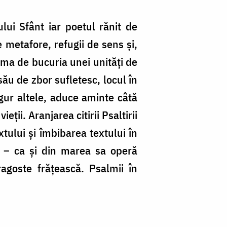
ui Sfânt iar poetul rănit de
e metafore, refugii de sens și,
ima de bucuria unei unități de
ău de zbor sufletesc, locul în
igur altele, aduce aminte câtă
eții. Aranjarea citirii Psaltirii
tului și îmbibarea textului în
ta – ca și din marea sa operă
agoste frățească. Psalmii în