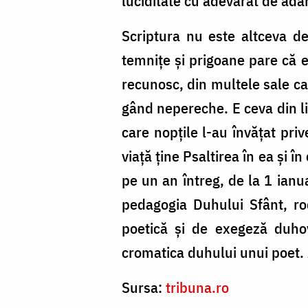
luciditate cu adevărat de ad
Scriptura nu este altceva d
temnițe și prigoane pare că ev
recunosc, din multele sale ca
gând nepereche. E ceva din li
care nopțile l-au învățat pri
viață ține Psaltirea în ea și în
pe un an întreg, de la 1 ianu
pedagogia Duhului Sfânt, rod
poetică și de exegeză duhov
cromatica duhului unui poet. Ai
Sursa:
tribuna.ro