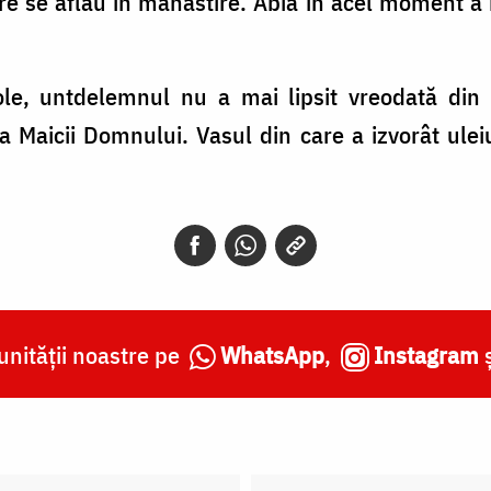
e se aflau în mănăstire. Abia în acel moment a 
ole, untdelemnul nu a mai lipsit vreodată din 
 a Maicii Domnului. Vasul din care a izvorât uleiu
nității noastre pe
WhatsApp
,
Instagram