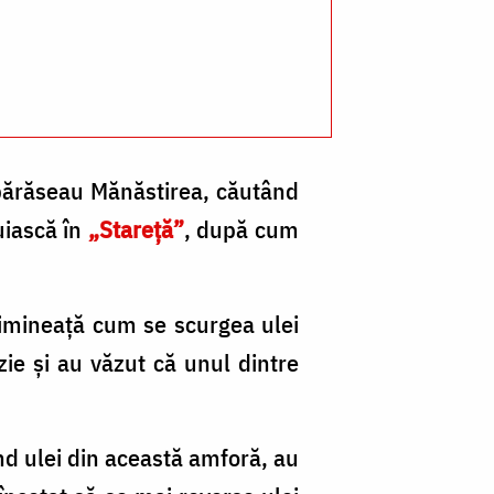
Pa
/
Fo
pr
Si
i părăseau Mănăstirea, căutând
Cl
uiască în
„Stareţă”
, după cum
 dimineaţă cum se scurgea ulei
ie şi au văzut că unul dintre
nd ulei din această amforă, au