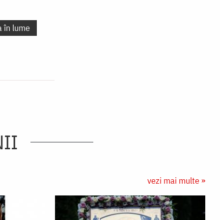
a în lume
II
vezi mai multe »