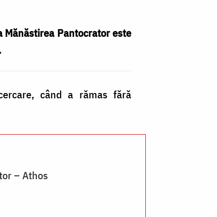
la Mănăstirea Pantocrator este
.
I
ncercare, când a rămas fără
Ma
D
„S
(G
d
tor – Athos
la
M