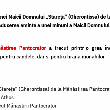
anei Maicii Domnului „Stareţa” (Gherontissa) de 
aducerea aminte a unei minuni a Maicii Domnului
ăstirea Pantocrator
a trecut printr-o grea î
pentru candele, dar și pentru hrana monahilor.
Stareța” (Gherontissa) de la Mănăstirea Pantocra
 Athos
ul Mănăstirii Pantocrator