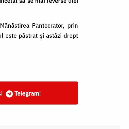
încetat să se mai reverse ulei
Mănăstirea Pantocrator, prin
l este păstrat și astăzi drept
și
Telegram
!