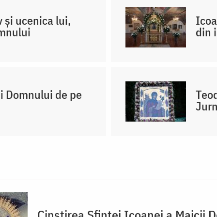
 și ucenica lui,
Icoa
omnului
din 
ii Domnului de pe
Teod
Jurn
Cinstirea Sfintei Icoanei a Maicii