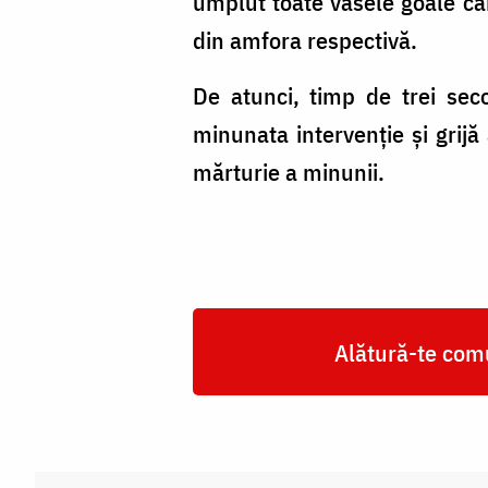
umplut toate vasele goale car
din amfora respectivă.
De atunci, timp de trei sec
minunata intervenţie şi grijă
mărturie a minunii.
Alătură-te comu