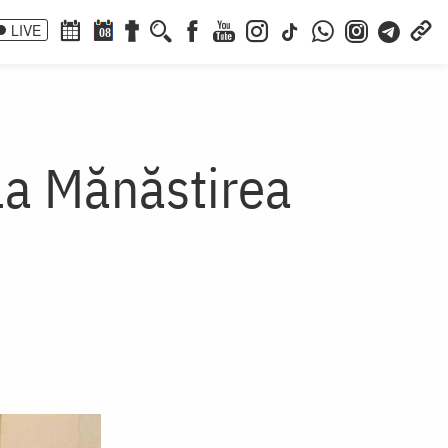
LIVE
08
 la Mănăstirea