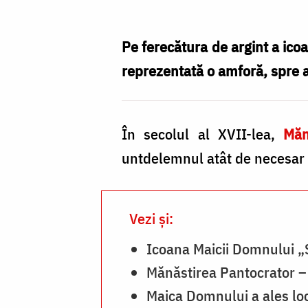
Maica
Domnului
Pe ferecătura de argint a ico
a
reprezentată o amforă, spre 
înmulțit
uleiul
În secolul al XVII-lea,
Măn
la
untdelemnul atât de necesar 
Mănăstirea
Pantocrator
/
Vezi și:
Foto:
Icoana Maicii Domnului „
pr.
Mănăstirea Pantocrator –
Silviu
Maica Domnului a ales loc