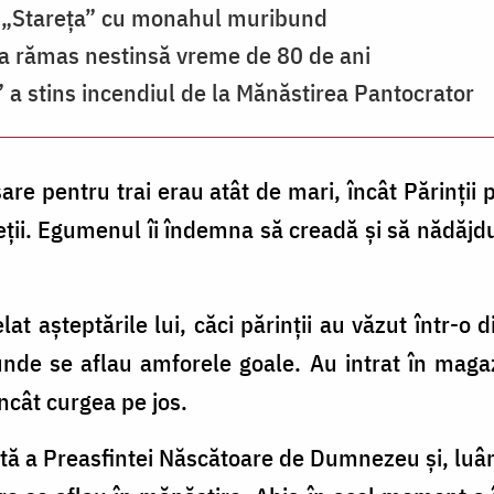
 „Stareța” cu monahul muribund
a rămas nestinsă vreme de 80 de ani
a stins incendiul de la Mănăstirea Pantocrator
esare pentru trai erau atât de mari, încât Părinţi
ieţii. Egumenul îi îndemna să creadă şi să nădăjd
at aşteptările lui, căci părinţii au văzut într-o
nde se aflau amforele goale. Au intrat în magaz
încât curgea pe jos.
tă a Preasfintei Născătoare de Dumnezeu şi, luâ