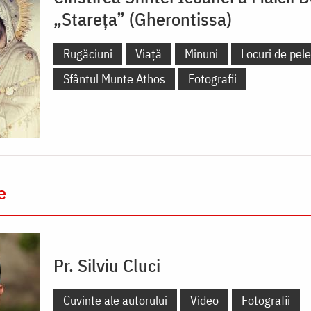
„Stareța” (Gherontissa)
Rugăciuni
Viață
Minuni
Locuri de pele
Sfântul Munte Athos
Fotografii
e
Pr. Silviu Cluci
Cuvinte ale autorului
Video
Fotografii