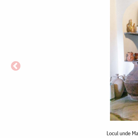
Locul
Locul unde Mai
unde