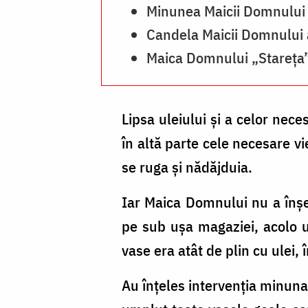
Cluci
Minunea Maicii Domnului
Candela Maicii Domnului 
Maica Domnului „Stareța” 
Lipsa uleiului şi a celor nec
în altă parte cele necesare v
se ruga şi nădăjduia.
Iar Maica Domnului nu a înşel
pe sub uşa magaziei, acolo u
vase era atât de plin cu ulei, 
Au înţeles intervenţia minuna