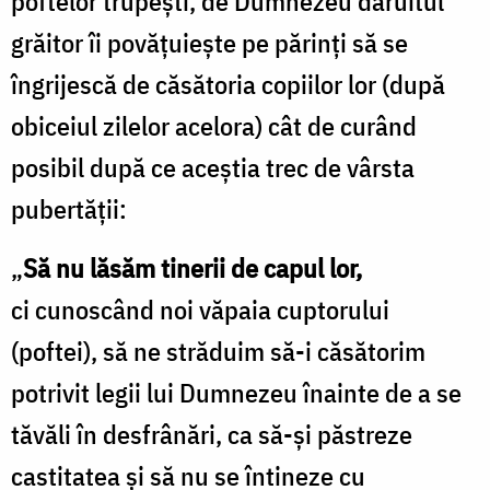
poftelor trupeşti, de Dumnezeu dăruitul
grăitor îi povăţuieşte pe părinţi să se
îngrijescă de căsătoria copiilor lor (după
obiceiul zilelor acelora) cât de curând
posibil după ce aceştia trec de vârsta
pubertăţii:
„
Să nu lăsăm tinerii de capul lor,
ci cunoscând noi văpaia cuptorului
(poftei), să ne străduim să-i căsătorim
potrivit legii lui Dumnezeu înainte de a se
tăvăli în desfrânări, ca să-şi păstreze
castitatea şi să nu se întineze cu