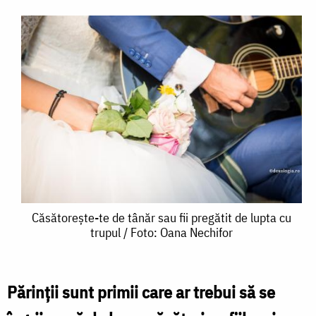
Căsătorește-
Căsătorește-te de tânăr sau fii pregătit de lupta cu
trupul / Foto: Oana Nechifor
te
de
tânăr
Părinții sunt primii care ar trebui să se
sau