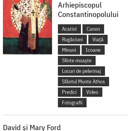
Arhiepiscopul
Constantinopolului
Acatist
Canon
Rugăciuni
Viață
Minuni
Icoane
Sfinte moaște
Locuri de pelerinaj
Sfântul Munte Athos
Predici
Video
Fotografii
David şi Mary Ford