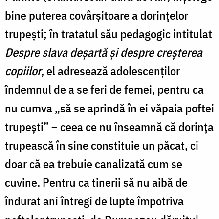
bine puterea covârşitoare a dorinţelor
trupeşti; în tratatul său pedagogic intitulat
Despre slava deşartă şi despre creşterea
copiilor
, el adresează adolescenţilor
îndemnul de a se feri de femei, pentru ca
nu cumva „să se aprindă în ei văpaia poftei
trupeşti” – ceea ce nu înseamnă că dorinţa
trupească în sine constituie un păcat, ci
doar că ea trebuie canalizată cum se
cuvine. Pentru ca tinerii să nu aibă de
îndurat ani întregi de lupte împotriva