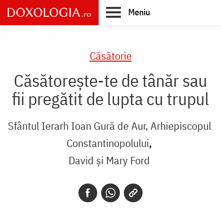
Skip
Meniu
to
main
Main
content
navigation
Căsătorie
Căsătorește-te de tânăr sau
fii pregătit de lupta cu trupul
Sfântul Ierarh Ioan Gură de Aur, Arhiepiscopul
Constantinopolului
David şi Mary Ford