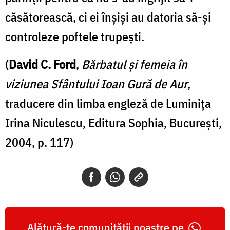
căsătorească, ci ei înşişi au datoria să-şi
controleze poftele trupeşti.
(
David C. Ford
,
Bărbatul şi femeia în
viziunea Sfântului Ioan Gură de Aur
,
traducere din limba engleză de Luminiţa
Irina Niculescu, Editura Sophia, Bucureşti,
2004, p. 117)
Alătură-te comunității noastre pe