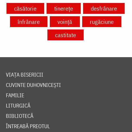
căsătorie
tinerețe
desfrânare
înfrânare
voință
rugăciune
castitate
VIAȚA BISERICII
CUVINTE DUHOVNICEȘTI
FAMILIE
LITURGICĂ
BIBLIOTECĂ
ÎNTREABĂ PREOTUL