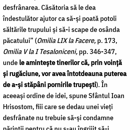
desfrânarea. Căsătoria să le dea
îndestulător ajutor ca să-şi poată potoli
săltările trupului şi să-i scape de osânda
păcatului” (
Omilia LIX la Facere,
p. 173,
Omilia V la I Tesaloniceni,
pp. 346-347,
unde
le aminteşte tinerilor că, prin voinţă
şi rugăciune, vor avea întotdeauna puterea
de a-şi stăpâni pornirile trupeşti
). În
aceeaşi ordine de idei, spune Sfântul Ioan
Hrisostom, fiii care se dedau unei vieţi
desfrânate nu trebuie să-şi condamne
părinţii pentru că nu s-au îngrijit să-i