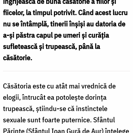
îngrijească de buna căsătorie a fiilor și
fii
fiicelor, la timpul potrivit. Când acest lucru
pregătit
nu se întâmplă, tinerii înșiși au datoria de
de
a-și păstra capul pe umeri și curăția
lupta
sufletească și trupească, până la
cu
căsătorie.
trupul
/
Foto:
Căsătoria este cu atât mai vrednică de
Oana
elogii, întrucât ea potoleşte dorinţa
Nechifor
trupească, ştiindu-se că instinctele
sexuale sunt foarte puternice. Sfântul
Părinte (Sfântul Ioan Gură de Aur) înţelege