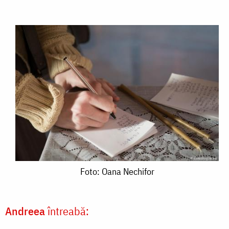
Foto:
Foto: Oana Nechifor
Oana
Nechifor
Andreea
întreabă: