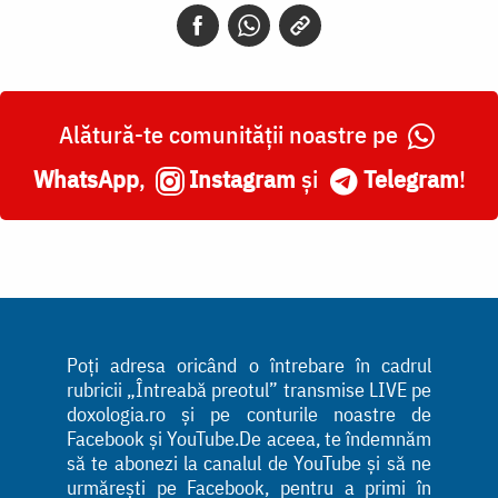
Alătură-te comunității noastre pe
WhatsApp
,
Instagram
și
Telegram
!
Poți adresa oricând o întrebare în cadrul
rubricii „Întreabă preotul” transmise LIVE pe
doxologia.ro și pe conturile noastre de
Facebook și YouTube.De aceea, te îndemnăm
să te abonezi la canalul de YouTube și să ne
urmărești pe Facebook, pentru a primi în