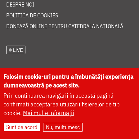
DESPRE NOI
POLITICA DE COOKIES
DONEAZĂ ONLINE PENTRU CATEDRALA NAȚIONALĂ
LIVE
Folosim cookie-uri pentru a îmbunătăți experiența
Site dezvoltat de
DOXOLOGIA MEDIA
,
dumneavoastră pe acest site.
Arhiepiscopia Iașilor | ©
doxologia.ro
Prin continuarea navigării în această pagină
confirmați acceptarea utilizării fișierelor de tip
cookie.
Mai multe informații
Sunt de acord
Nu, mulțumesc