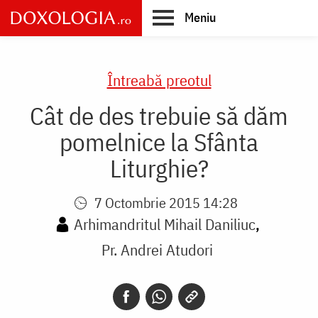
Skip
Meniu
to
main
Main
content
navigation
Întreabă preotul
Cât de des trebuie să dăm
pomelnice la Sfânta
Liturghie?
7 Octombrie 2015 14:28
Arhimandritul Mihail Daniliuc
Pr. Andrei Atudori