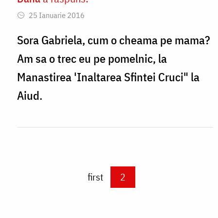
In
25 Ianuarie 2016
reply
to
Sora Gabriela, cum o cheama pe mama?
Da
Am sa o trec eu pe pomelnic, la
,
Manastirea 'Inaltarea Sfintei Cruci" la
asa
Aiud.
ar
fi
fost
bine
by
Paginare
First page
first
Current page
2
Gabriela