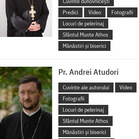
Cuvinte duhovnicești
Predici
Video
Fotografii
Locuri de pelerinaj
Sfântul Munte Athos
Mănăstiri și biserici
Pr. Andrei Atudori
Cuvinte ale autorului
Video
Fotografii
Locuri de pelerinaj
Sfântul Munte Athos
Mănăstiri și biserici