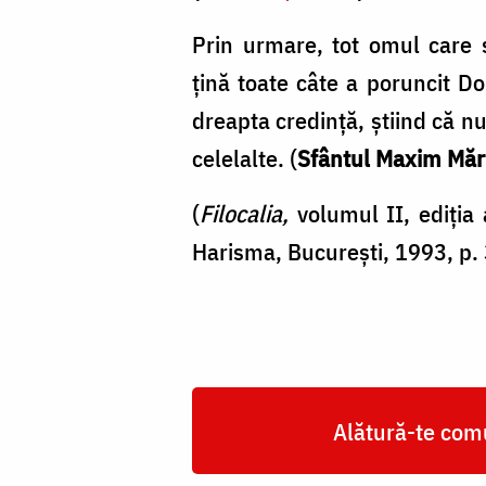
Prin urmare, tot omul care 
țină toate câte a poruncit D
dreapta credință, știind că n
celelalte. (
Sfântul Maxim Mărt
(
Filocalia,
volumul II, ediția
Harisma, București, 1993, p.
Alătură-te comu