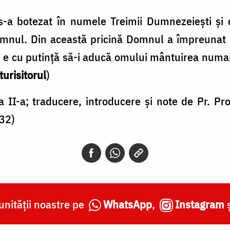
s-a botezat în numele Treimii Dumnezeiești și d
omnul. Din această pricină Domnul a împreunat 
u e cu putință să-i aducă omului mântuirea numai
urisitorul
)
 a II-a; traducere, introducere și note de Pr. Pr
 32)
nității noastre pe
WhatsApp
,
Instagram