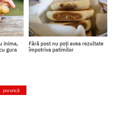
u inima,
Fără post nu poți avea rezultate
 cu gura
împotriva patimilor
poruncă