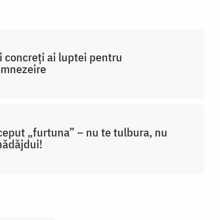
i concreți ai luptei pentru
umnezeire
ceput „furtuna” – nu te tulbura, nu
ădăjdui!