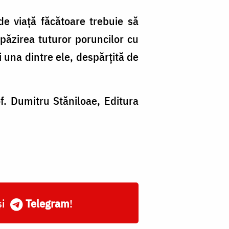
e viață făcătoare trebuie să
păzirea tuturor poruncilor cu
 una dintre ele, despărțită de
of. Dumitru Stăniloae, Editura
și
Telegram
!