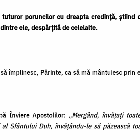
uturor poruncilor cu dreapta credință, știind 
ntre ele, despărțită de celelalte.
 să împlinesc, Părinte, ca să mă mântuiesc prin 
ă Înviere Apostolilor:
„Mergând, învățați toat
și al Sfântului Duh, învățându-le să păzească t