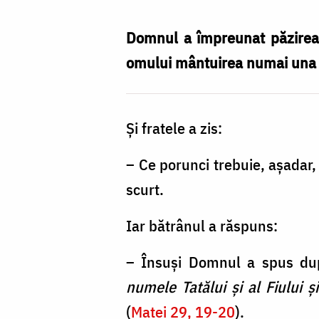
trebuie
să
Domnul a împreunat păzirea t
păzim?
omului mântuirea numai una di
/
Foto:
Și fratele a zis:
Ștefan
Cojocariu
– Ce porunci trebuie, așadar,
scurt.
Iar bătrânul a răspuns:
– Însuși Domnul a spus dup
numele Tatălui și al Fiului 
(
Matei 29, 19-20
).