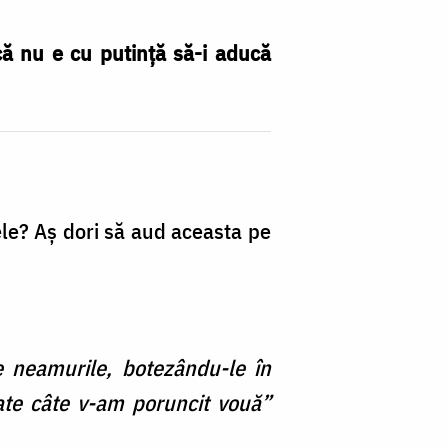
că nu e cu putință să-i aducă
ele? Aș dori să aud aceasta pe
e neamurile, botezându-le în
oate câte v-am poruncit vouă”