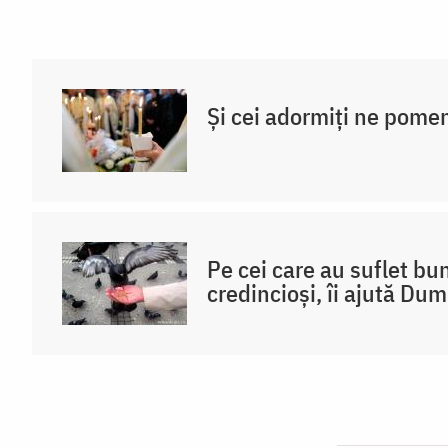
Și cei adormiți ne pome
Pe cei care au suflet bu
credincioși, îi ajută D