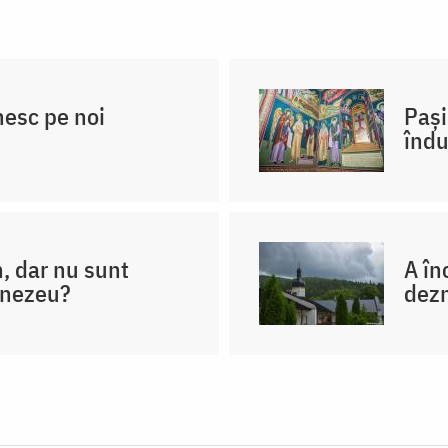
nesc pe noi
Pași
înd
n, dar nu sunt
A în
umnezeu?
dezn