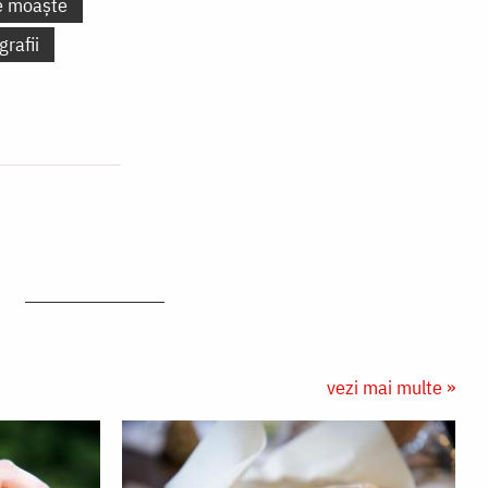
e moaște
grafii
vezi mai multe »