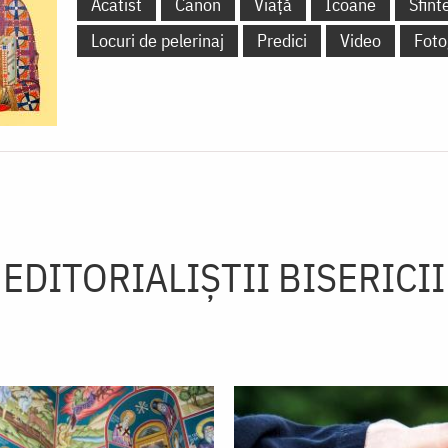
Acatist
Canon
Viață
Icoane
Sfint
Locuri de pelerinaj
Predici
Video
Foto
EDITORIALIȘTII BISERICII