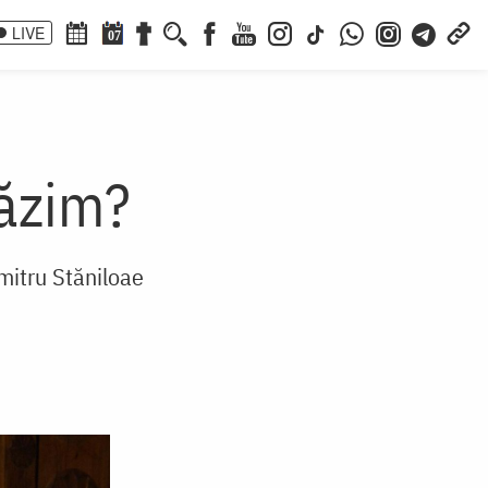
LIVE
07
păzim?
mitru Stăniloae