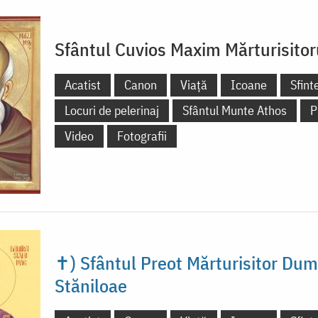
Sfântul Cuvios Maxim Mărturisitor
Acatist
Canon
Viață
Icoane
Sfint
Locuri de pelerinaj
Sfântul Munte Athos
P
Video
Fotografii
✝) Sfântul Preot Mărturisitor Dum
Stăniloae