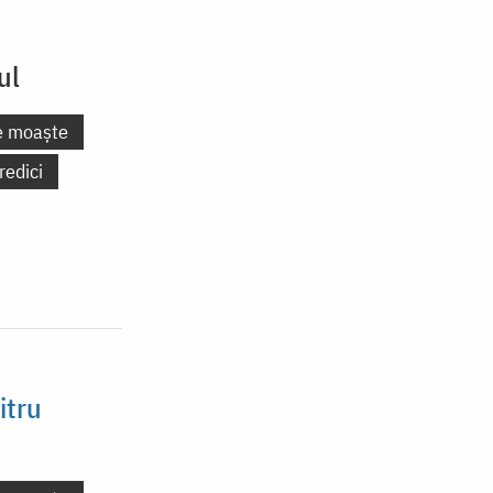
ul
e moaște
redici
itru