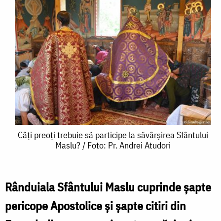
Câți
Câți preoți trebuie să participe la săvârșirea Sfântului
Maslu? / Foto: Pr. Andrei Atudori
preoți
trebuie
să
Rânduiala Sfântului Maslu cuprinde şapte
participe
pericope Apostolice şi şapte citiri din
la