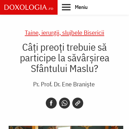
Skip
Meniu
to
main
Main
content
navigation
Taine, ierurgii, slujbele Bisericii
Câți preoți trebuie să
participe la săvârșirea
Sfântului Maslu?
Pr. Prof. Dr. Ene Braniște