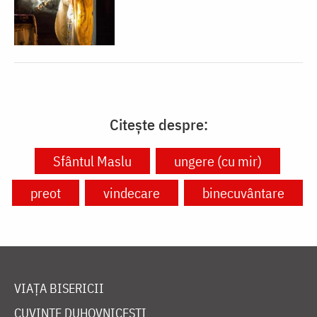
Citește despre:
Sfântul Maslu
ungere (cu mir)
preot
vindecare
binecuvântare
VIAȚA BISERICII
CUVINTE DUHOVNICEȘTI