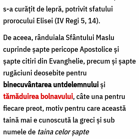
s-a curăţit de lepră, potrivit sfatului
prorocului Elisei (IV Regi 5, 14).
De aceea, rânduiala Sfântului Maslu
cuprinde şapte pericope Apostolice şi
şapte citiri din Evanghelie, precum şi şapte
rugăciuni deosebite pentru
binecuvântarea untdelemnului
şi
tămăduirea bolnavului
, câte una pentru
fiecare preot, motiv pentru care această
taină mai e cunoscută la greci şi sub
numele de
taina celor şapte