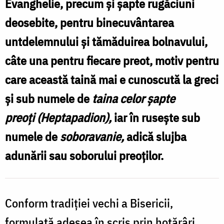
Evanghelie, precum şi şapte rugăciuni
săvârșirea
deosebite, pentru binecuvântarea
Sfântului
untdelemnului şi tămăduirea bolnavului,
Maslu?
câte una pentru fiecare preot, motiv pentru
/
care această taină mai e cunoscută la greci
Foto:
şi sub numele de
taina celor şapte
Pr.
preoţi (Heptapadion),
iar în ruseşte sub
Andrei
numele de
soboravanie,
adică slujba
Atudori
adunării sau soborului preoţilor.
Conform tradiţiei vechi a Bisericii,
formulată adesea în scris prin hotărâri