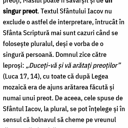
preoți, Maslul poate fi săvârșit și de
un
singur preot
. Textul Sfântului Iacov nu
exclude o astfel de interpretare, întrucât în
Sfânta Scriptură mai sunt cazuri când se
folosește pluralul, deși e vorba de o
singură persoană. Domnul zice către
leproși:
„Duceți-vă și vă arătați preoților”
(Luca 17, 14), cu toate că după Legea
mozaică era de ajuns arătarea făcută și
numai unui preot. De aceea, cele spuse de
Sfântul Iacov, la plural, se pot înțelege și în
sensul că bolnavul să cheme pe vreunul