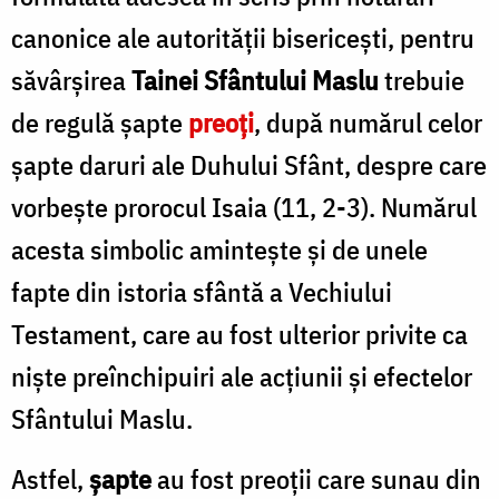
canonice ale autorităţii bisericeşti, pentru
săvârşirea
Tainei Sfântului Maslu
trebuie
de regulă şapte
preoţi
, după numărul celor
şapte daruri ale Duhului Sfânt, despre care
vorbeşte prorocul Isaia (11, 2-3). Numărul
acesta simbolic aminteşte şi de unele
fapte din istoria sfântă a Vechiului
Testament, care au fost ulterior privite ca
nişte preînchipuiri ale acţiunii şi efectelor
Sfântului Maslu.
Astfel,
şapte
au fost preoţii care sunau din