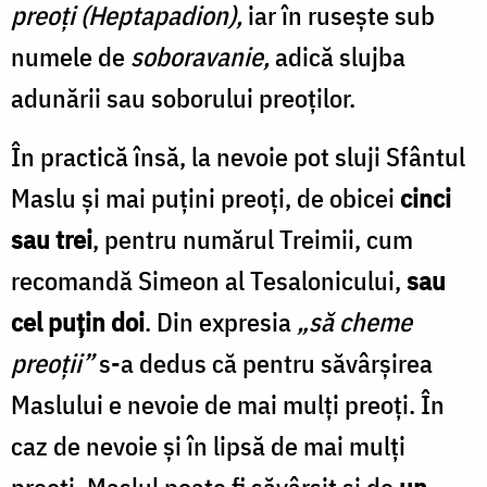
preoţi (Heptapadion),
iar în ruseşte sub
numele de
soboravanie,
adică slujba
adunării sau soborului preoţilor.
În practică însă, la nevoie pot sluji Sfântul
Maslu şi mai puţini preoţi, de obicei
cinci
sau trei
, pentru numărul Treimii, cum
recomandă Simeon al Tesalonicului,
sau
cel puţin doi
. Din expresia
„să cheme
preoții”
s-a dedus că pentru săvârșirea
Maslului e nevoie de mai mulți preoți. În
caz de nevoie și în lipsă de mai mulți