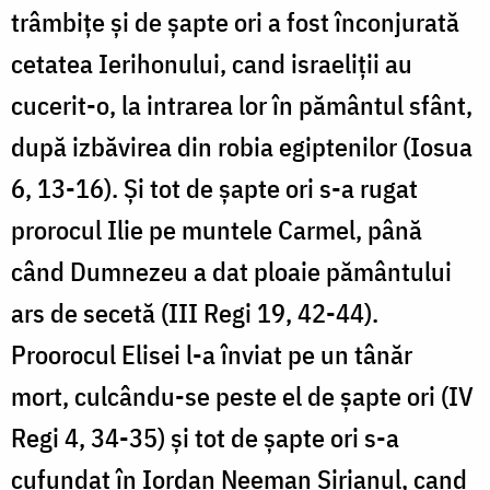
trâmbiţe şi de şapte ori a fost înconjurată
cetatea Ierihonului, cand israeliţii au
cucerit-o, la intrarea lor în pământul sfânt,
după izbăvirea din robia egiptenilor (Iosua
6, 13-16). Şi tot de şapte ori s-a rugat
prorocul Ilie pe muntele Carmel, până
când Dumnezeu a dat ploaie pământului
ars de secetă (III Regi 19, 42-44).
Proorocul Elisei l-a înviat pe un tânăr
mort, culcându-se peste el de şapte ori (IV
Regi 4, 34-35) şi tot de şapte ori s-a
cufundat în Iordan Neeman Sirianul, cand