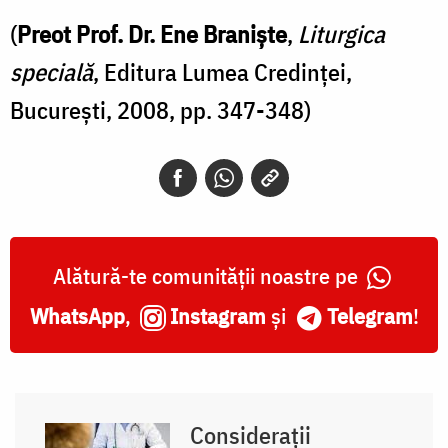
(
Preot Prof. Dr. Ene Braniște
,
Liturgica
specială
, Editura Lumea Credinței,
București, 2008, pp. 347-348)
Alătură-te comunității noastre pe
WhatsApp
,
Instagram
și
Telegram
!
Considerații