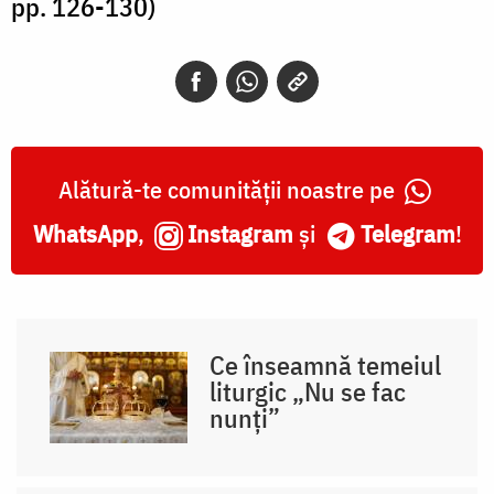
pp. 126-130)
Alătură-te comunității noastre pe
WhatsApp
,
Instagram
și
Telegram
!
Ce înseamnă temeiul
liturgic „Nu se fac
nunți”