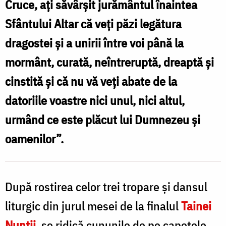
Cruce, ați săvârșit jurământul înaintea
ritualul
Sfântului Altar că veți păzi legătura
ortodox
dragostei și a unirii între voi până la
al
mormânt, curată, neîntreruptă, dreaptă și
Tainei
cinstită și că nu vă veți abate de la
Cununiei?
datoriile voastre nici unul, nici altul,
/
urmând ce este plăcut lui Dumnezeu și
Foto:
oamenilor”.
Benedict
Both
După rostirea celor trei tropare și dansul
liturgic din jurul mesei de la finalul
Tainei
Nunții
, se ridică cununile de pe capetele