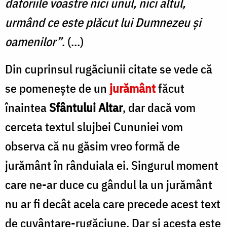
datoriile voastre nici unul, nici altul,
urmând ce este plăcut lui Dumnezeu și
oamenilor”
. (...)
Din cuprinsul rugăciunii citate se vede că
se pomenește de un
jurământ
făcut
înaintea
Sfântului Altar
, dar dacă vom
cerceta textul slujbei Cununiei vom
observa că nu găsim vreo formă de
jurământ în rânduiala ei. Singurul moment
care ne-ar duce cu gândul la un jurământ
nu ar fi decât acela care precede acest text
de cuvântare-rugăciune. Dar și acesta este