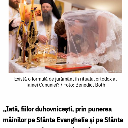
Există
Există o formulă de jurământ în ritualul ortodox al
Tainei Cununiei? / Foto: Benedict Both
o
formulă
de
„Iată, fiilor duhovnicești, prin punerea
jurământ
mâinilor pe Sfânta Evanghelie și pe Sfânta
în