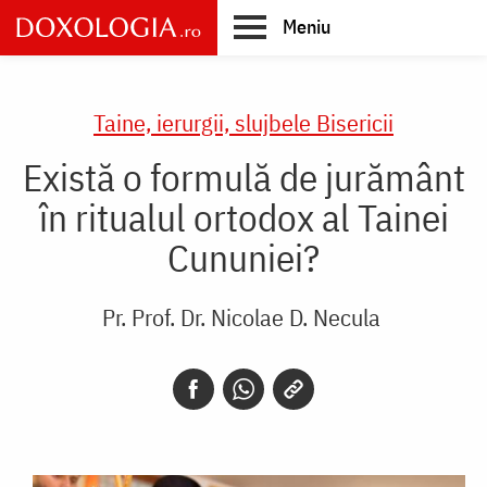
Skip
Meniu
to
main
Main
content
navigation
Taine, ierurgii, slujbele Bisericii
Există o formulă de jurământ
în ritualul ortodox al Tainei
Cununiei?
Pr. Prof. Dr. Nicolae D. Necula