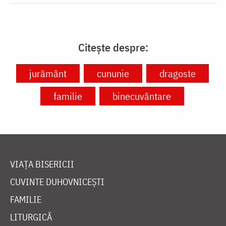
Citește despre:
jurământ
cununie
dragoste
familie
binecuvântare
VIAȚA BISERICII
CUVINTE DUHOVNICEȘTI
FAMILIE
LITURGICĂ