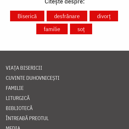
Citește despre:
Biserică
desfrânare
divorț
familie
soț
VIAȚA BISERICII
CUVINTE DUHOVNICEȘTI
FAMILIE
LITURGICĂ
BIBLIOTECĂ
ÎNTREABĂ PREOTUL
MEDIA