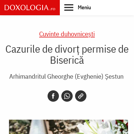
Skip
Meniu
to
main
Main
content
navigation
Cuvinte duhovnicești
Cazurile de divorţ permise de
Biserică
Arhimandritul Gheorghe (Evghenie) Șestun