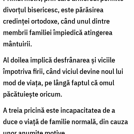
divorţul bisericesc, este părăsirea
credinţei ortodoxe, când unul dintre
membrii familiei împiedică atingerea
mântuirii.
Al doilea implică desfrânarea şi viciile
împotriva firii, când viciul devine noul lui
mod de viaţa, pe lângă faptul că omul
păcătuieşte oricum.
A treia pricină este incapacitatea de a
duce o viaţă de familie normală, din cauza
unor anumite motive.