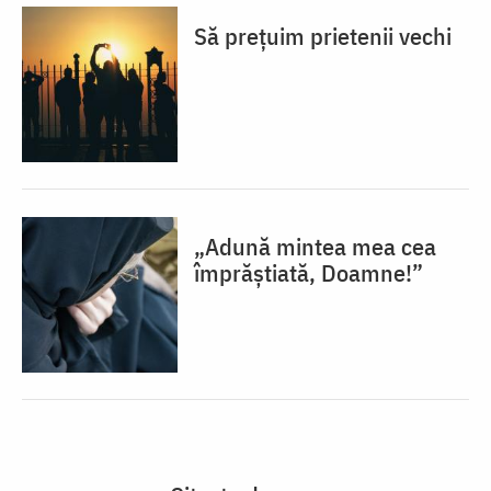
Să prețuim prietenii vechi
„Adună mintea mea cea
împrăștiată, Doamne!”