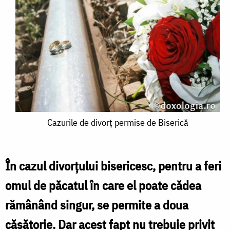
Cazurile
Cazurile de divorţ permise de Biserică
de
divorţ
În cazul divorţului bisericesc, pentru a feri
permise
omul de păcatul în care el poate cădea
de
rămânând singur, se permite a doua
Biserică
căsătorie. Dar acest fapt nu trebuie privit