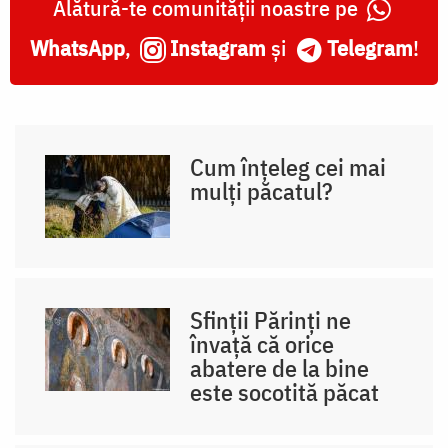
Alătură-te comunității noastre pe
WhatsApp
,
Instagram
și
Telegram
!
Cum înțeleg cei mai
mulți păcatul?
Sfinții Părinți ne
învață că orice
abatere de la bine
este socotită păcat