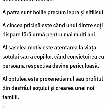
A patra sunt bolile precum lepra şi sifilisul.
A cincea pricină este când unul dintre soţi
dispare fără urmă pentru mai mulţi ani.
Al şaselea motiv este atentarea la viaţa
soţului sau a copiilor, când convieţuirea cu
persoana respectivă devine periculoasă.
Al optulea este proxenetismul sau profitul
din desfrâul soţului şi crearea unei noi
familii.