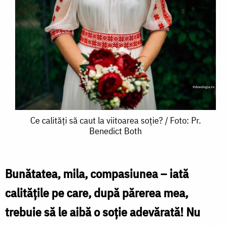
Ce
Ce calități să caut la viitoarea soție? / Foto: Pr.
Benedict Both
calități
să
caut
Bunătatea, mila, compa­siunea – iată
la
calităţile pe care, după părerea mea,
viitoarea
trebuie să le aibă o soţie adevărată! Nu
soție?