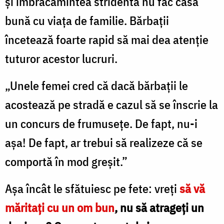
şi îmbrăcămin­tea stridentă nu fac casă
bună cu viața de familie. Bărbaţii
încetează foarte rapid să mai dea atenţie
tuturor acestor lucruri.
„Unele femei cred că dacă bărbaţii le
acostea­ză pe stradă e cazul să se înscrie la
un concurs de frumuseţe. De fapt, nu-i
aşa! De fapt, ar trebui să realizeze că se
comportă în mod greşit.”
Aşa încât le sfătuiesc pe fete: vreţi
să vă
măritaţi cu un om bun
, nu să atrageţi un