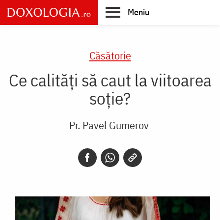
Skip
Meniu
to
main
Main
content
navigation
Căsătorie
Ce calități să caut la viitoarea
soție?
Pr. Pavel Gumerov