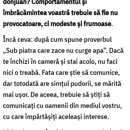
donjuan? Comportamentul şi
îmbrăcămintea voastră trebuie să fie nu
provocatoare, ci modeste şi frumoase
.
Încă ceva: după cum spune proverbul
„Sub piatra care zace nu curge apa”. Dacă
te închizi în cameră şi stai acolo, nu faci
nici o treabă. Fata care ştie să comunice,
dar totodată are simţul pudorii, se mărită
mai uşor. De aceea, trebuie să ştiţi să
comunicaţi cu oamenii din mediul vostru,
cu care împărtăşiţi aceleaşi interese.