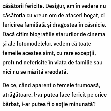
căsătorii fericite. Desigur, am în vede­re nu
căsătoria cu vreun om de afaceri bogat, ci
fericirea familială şi dragostea în căsnicie.
Dacă citim biografiile starurilor de cinema
şi ale fotomodelelor, vedem că toate
femeile acestea simt, cu rare excepţii,
profund nefericite în viaţa de fami­lie sau
nici nu se mărită vreodată.
De ce, când aparent o femeie frumoasă,
atrăgătoare, l-ar putea face fericit pe orice
bărbat, i-ar putea fi o soţie minunată?