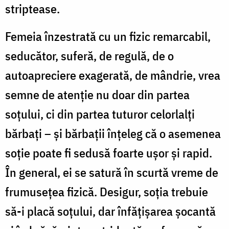
striptease.
Femeia înzestrată cu un fizic remarcabil,
seducător, suferă, de regulă, de o
autoaprecie­re exagerată, de mândrie, vrea
semne de aten­ţie nu doar din partea
soţului, ci din partea tutu­ror celorlalţi
bărbaţi – şi bărbaţii înţeleg că o asemenea
soţie poate fi sedusă foarte uşor şi rapid.
În general, ei se satură în scurtă vreme de
fru­museţea fizică. Desigur, soţia trebuie
să-i placă soţului, dar înfăţişarea şocantă