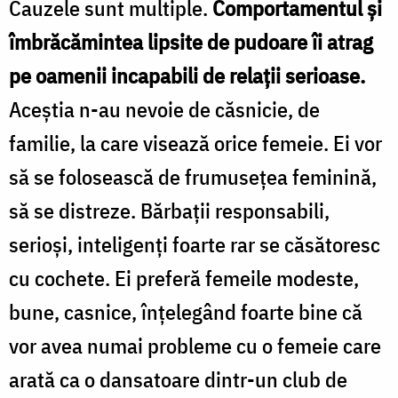
Cauzele sunt multiple.
Com­portamentul şi
îmbrăcămintea lipsite de pudoa­re îi atrag
pe oamenii incapabili de relaţii serioa­se.
Aceştia n-au nevoie de căsnicie, de
familie, la care visează orice femeie. Ei vor
să se foloseas­că de frumuseţea feminină,
să se distreze. Băr­baţii responsabili,
serioşi, inteligenţi foarte rar se căsătoresc
cu cochete. Ei preferă femeile modeste,
bune, casnice, înţelegând foarte bine că
vor avea numai probleme cu o femeie care
arată ca o dansatoare dintr-un club de