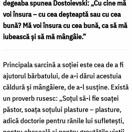
degeaba spunea Dostoievski: „Cu cine mă
/
voi însura – cu cea deşteaptă sau cu cea
Foto:
bună? Mă voi însura cu cea bună, ca să mă
Pr.
iubească şi să mă mângâie.”
Benedict
Both
Principala sarcină a soţiei este cea de a fi
ajutorul bărbatului, de a-i dărui acestuia
căldu­ră şi mângâiere, de a-l susţine. Există
un proverb rusesc: „Soţul să-i fie soaţei
păstor, soaţa soţului plasture – plasture,
adică doc­torie pentru rănile lui sufleteşti,
pentru oboseală şi pentru greutăţile vieţii.