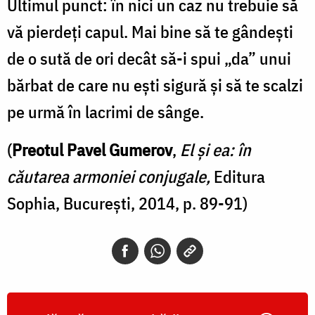
Ultimul punct: în nici un caz nu trebuie să
vă pierdeţi capul. Mai bine să te gândeşti
de o sută de ori decât să-i spui „da” unui
bărbat de care nu eşti sigură şi să te scalzi
pe urmă în lacrimi de sânge.
(
Preotul Pavel Gumerov
,
El şi ea: în
căutarea armoniei conjugale,
Editura
Sophia, București, 2014, p. 89-91)