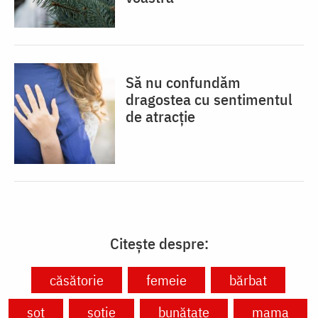
Să nu confundăm
dragostea cu sentimentul
de atracție
Citește despre:
căsătorie
femeie
bărbat
soț
soție
bunătate
mama