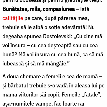
Bunătatea, mila, compa­siunea
– iată
calităţile
pe care, după părerea mea,
trebuie să le aibă o soţie adevărată! Nu
degeaba spunea Dostoievski: „Cu cine mă
voi însura – cu cea deşteaptă sau cu cea
bună? Mă voi însura cu cea bună, ca să mă
iubească şi să mă mângâie.”
A doua chemare a femeii e cea de mamă –
şi bărbatul trebuie s-o vadă în aleasa lui pe
mama viitorilor săi copii. Femeile „fatale”,
aşa-numitele vampe, fac foarte rar