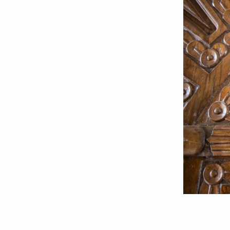
Ce
este