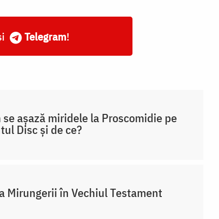
și
Telegram
!
se așază miridele la Proscomidie pe
tul Disc și de ce?
a Mirungerii în Vechiul Testament