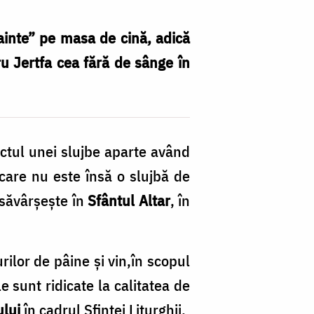
nainte” pe masa de cină, adică
ru Jertfa cea fără de sânge în
ectul unei slujbe aparte având
care nu este însă o slujbă de
e săvârșește în
Sfântul Altar
, în
ilor de pâine şi vin,în scopul
le sunt ridicate la calitatea de
lui
în cadrul Sfintei Liturghii.