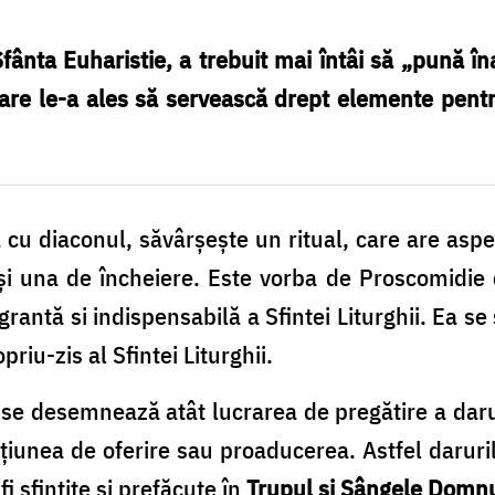
Sfânta Euha­ristie, a trebuit mai întâi să „pună î
care le-a ales să servească drept elemente pent
cu diaconul, săvârșește un ritual, care are asp
i una de încheiere. Este vorba de Proscomidie 
egrantă si indispensabilă a Sfintei Liturghii. Ea s
priu-zis al Sfintei Liturghii.
e desemnează atât lucrarea de pregătire a darur
 acţiunea de oferire sau proaducerea. Astfel daruri
fi sfințite și prefăcute în
Trupul și Sângele Domnu