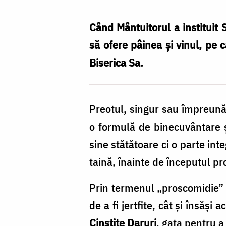
Proscomidia?
/
Când Mântuitorul a instituit 
Foto:
să ofere pâinea şi vinul, pe 
Oana
Biserica Sa.
Nechifor
Preotul, singur sau împreună 
o formulă de binecuvântare ș
sine stătătoare ci o parte int
taină, înainte de începutul pro
Prin termenul „proscomidie” s
de a fi jertfite, cât şi însăşi
Cinstite Daruri
, gata pentru a 