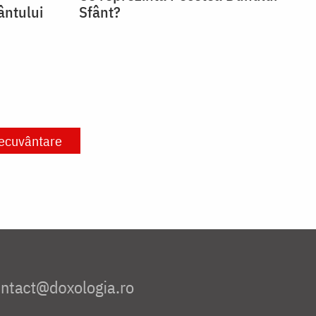
ântului
Sfânt?
ecuvântare