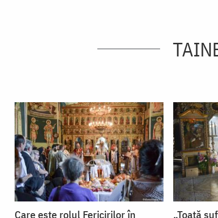
TAINE
Care este rolul Fericirilor în
„Toată su