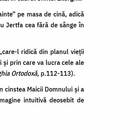
nainte” pe masa de cină, adică
u Jertfa cea fără de sânge în
are-l ridică din planul vieţii
 şi prin care va lucra cele ale
rghia Ortodoxă,
p.112-113).
în cinstea Maicii Domnului și a
imagine intuitivă deosebit de