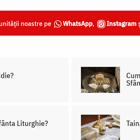
nității noastre pe
WhatsApp
,
Instagram
idie?
Cum 
Sfân
fânta Liturghie?
Tain