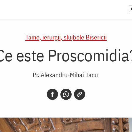
Taine, ierurgii, slujbele Bisericii
Ce este Proscomidia
Pr. Alexandru-Mihai Tacu