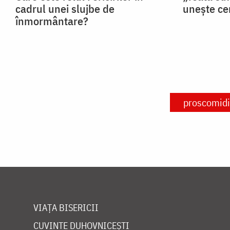
cadrul unei slujbe de
unește ce
înmormântare?
proscomidi
VIAȚA BISERICII
CUVINTE DUHOVNICEȘTI