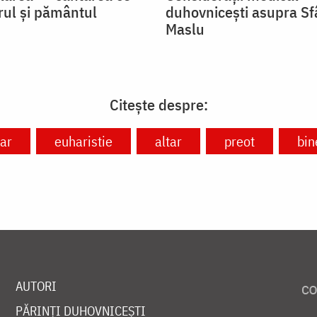
rul și pământul
duhovnicești asupra Sf
Maslu
Citește despre:
ar
euharistie
altar
preot
bin
AUTORI
PĂRINȚI DUHOVNICEȘTI