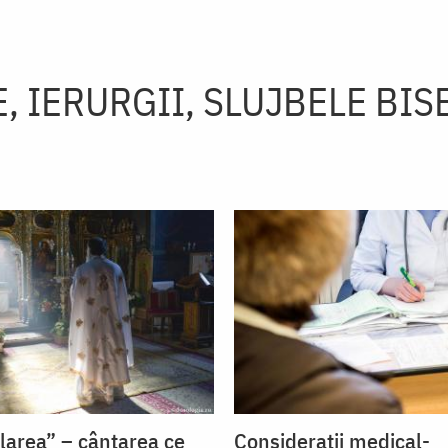
, IERURGII, SLUJBELE BIS
flarea” – cântarea ce
Considerații medical-