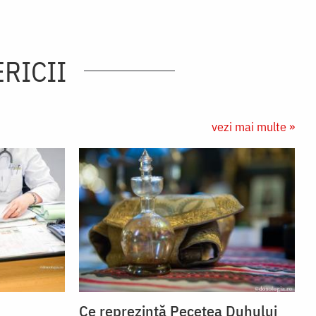
ERICII
vezi mai multe »
Ce reprezintă Pecetea Duhului