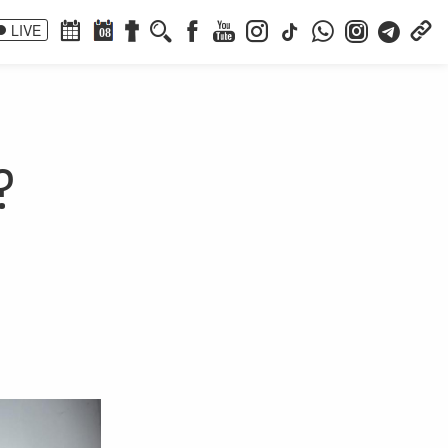
LIVE
08
?