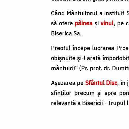
Când Mântuitorul a instituit 
să ofere
pâinea
şi
vinul
, pe 
Biserica Sa.
Preotul începe lucrarea Prosc
obişnuite şi-l arată împodobit
mântuirii” (Pr. prof. dr. Dumi
Așezarea pe
Sfântul Disc
, în 
sfinților precum și spre pom
relevantă a Bisericii - Trupul 