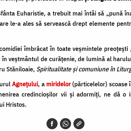
Sfânta Euha­ristie, a trebuit mai întâi să „pună î
care le-a ales să servească drept elemente pentr
omidiei îmbrăcat în toate veşmintele preoţeşti „c
 în veştmântul de curăţenie, de lumină al harului
tru Stăniloaie,
Spiritualitate și comuniune în Litu
jurul
Agnețului
, a
miridelor
(părticelelor) scoase 
enirea credincioșilor vii și adormiți, ne dă o 
lui Hristos.