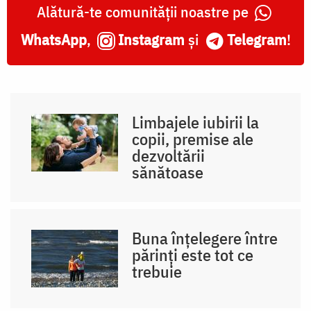
Alătură-te comunității noastre pe
WhatsApp
,
Instagram
și
Telegram
!
Limbajele iubirii la
copii, premise ale
dezvoltării
sănătoase
Buna înțelegere între
părinți este tot ce
trebuie