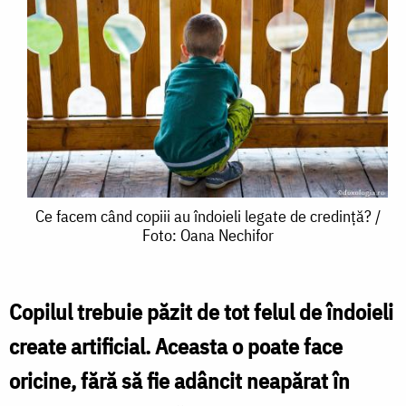
Ce
Ce facem când copiii au îndoieli legate de credință? /
Foto: Oana Nechifor
facem
când
copiii
Copilul trebuie păzit de tot felul de îndoieli
au
create artificial. Aceasta o poate face
îndoieli
oricine, fără să fie adâncit neapărat în
legate