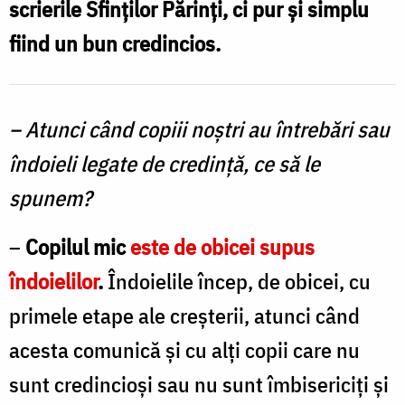
scrierile Sfinților Părinți, ci pur și simplu
de
fiind un bun credincios.
credință?
/
Foto:
– Atunci când copiii noştri au întrebări sau
Oana
îndoieli legate de credinţă, ce să le
Nechifor
spunem?
–
Copilul mic
este de obicei supus
îndoielilor
.
Îndoielile încep, de obicei, cu
primele etape ale creşterii, atunci când
acesta comunică şi cu alţi copii care nu
sunt credincioşi sau nu sunt îmbisericiţi şi