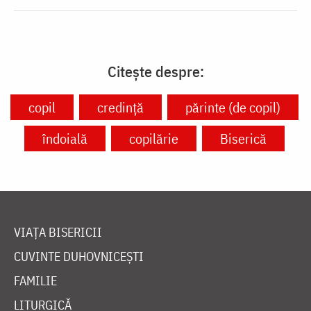
Citește despre:
copil
credință
părinte (de copil)
îndoială
copilărie
Biserică
VIAȚA BISERICII
CUVINTE DUHOVNICEȘTI
FAMILIE
LITURGICĂ