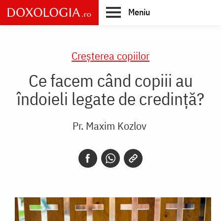
Skip
Meniu
to
main
Main
content
navigation
Creşterea copiilor
Ce facem când copiii au
îndoieli legate de credință?
Pr. Maxim Kozlov