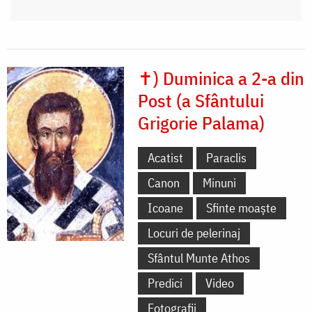
✝) Duminica a 2-a din
Post (a Sfântului
Grigorie Palama)
Acatist
Paraclis
Canon
Minuni
Icoane
Sfinte moaște
Locuri de pelerinaj
Sfântul Munte Athos
Predici
Video
Fotografii