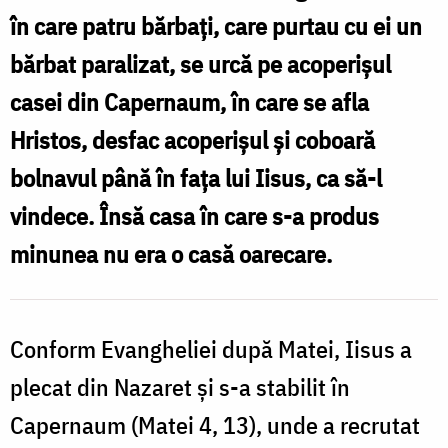
în care patru bărbați, care purtau cu ei un
a
bărbat paralizat, se urcă pe acoperișul
î
casei din Capernaum, în care se afla
c
Hristos, desfac acoperișul și coboară
bolnavul până în fața lui Iisus, ca să-l
f
vindece. Însă casa în care s-a produs
v
minunea nu era o casă oarecare.
d
Conform Evangheliei după Matei, Iisus a
plecat din Nazaret și s-a stabilit în
Capernaum (Matei 4, 13), unde a recrutat