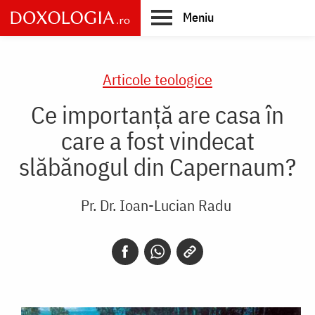
Skip
Meniu
to
main
Main
content
navigation
Articole teologice
Ce importanță are casa în
care a fost vindecat
slăbănogul din Capernaum?
Pr. Dr. Ioan-Lucian Radu