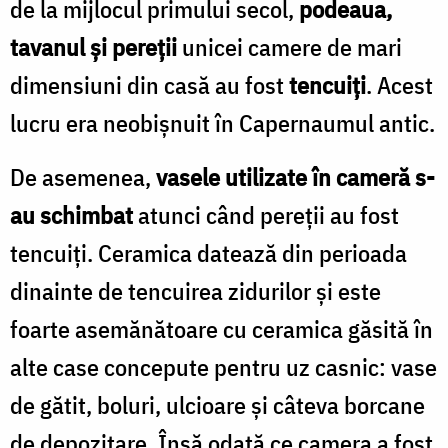
de la mijlocul primului secol,
podeaua,
tavanul și pereții
unicei camere de mari
dimensiuni din casă au fost
tencuiți
. Acest
lucru era neobișnuit în Capernaumul antic.
De asemenea,
vasele utilizate în cameră s-
au schimbat
atunci când pereții au fost
tencuiți. Ceramica datează din perioada
dinainte de tencuirea zidurilor și este
foarte asemănătoare cu ceramica găsită în
alte case concepute pentru uz casnic: vase
de gătit, boluri, ulcioare și câteva borcane
de depozitare. Însă odată ce camera a fost