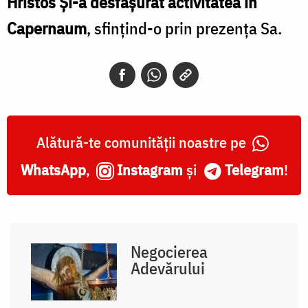
Hristos Și-a desfășurat activitatea în
Capernaum
, sfințind-o prin prezența Sa.
Alătură-te comunității noastre pe
WhatsApp
,
Instagram
și
Telegram
!
Negocierea
Adevărului