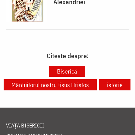
Alexandriei
Citește despre:
Biserică
Mântuitorul nostru Iisus Hristos
istorie
VIAȚA BISERICII