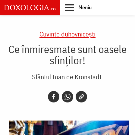
Skip
Meniu
to
main
Main
content
navigation
Cuvinte duhovnicești
Ce înmiresmate sunt oasele
sfinţilor!
Sfântul Ioan de Kronstadt