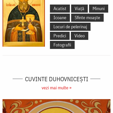
Acatist
Viață
Minuni
Icoane
Sfinte moaște
Locuri de pelerinaj
Predici
Video
Fotografii
CUVINTE DUHOVNICEȘTI
vezi mai multe »