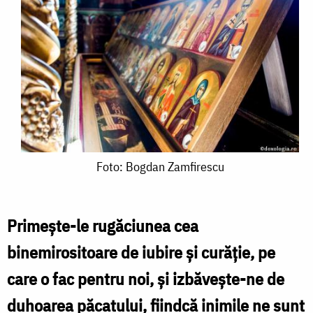
Foto:
Foto: Bogdan Zamfirescu
Bogdan
Zamfirescu
Primeşte-le rugăciunea cea
binemirositoare de iubire şi curăţie, pe
care o fac pentru noi, şi izbăveşte-ne de
duhoarea păcatului, fiindcă inimile ne sunt