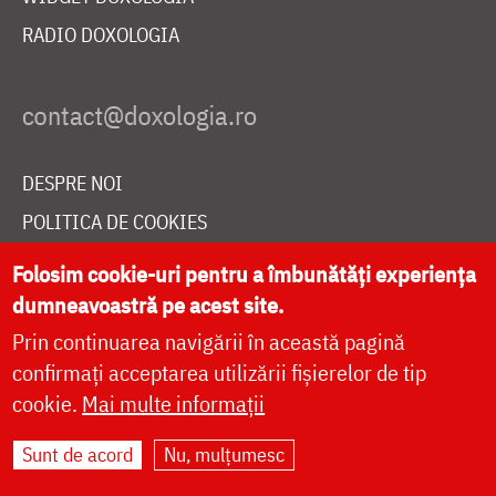
RADIO DOXOLOGIA
DESPRE NOI
POLITICA DE COOKIES
DONEAZĂ ONLINE PENTRU CATEDRALA NAȚIONALĂ
Folosim cookie-uri pentru a îmbunătăți experiența
dumneavoastră pe acest site.
Prin continuarea navigării în această pagină
LIVE
confirmați acceptarea utilizării fișierelor de tip
cookie.
Mai multe informații
Site dezvoltat de
DOXOLOGIA MEDIA
,
Sunt de acord
Nu, mulțumesc
Arhiepiscopia Iașilor | ©
doxologia.ro