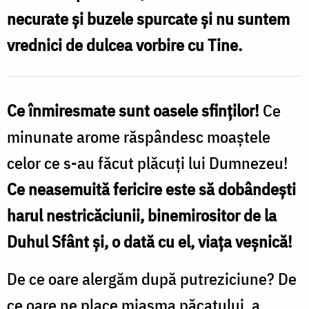
necurate şi buzele spurcate şi nu suntem
vrednici de dulcea vorbire cu Tine.
Ce înmiresmate sunt oasele sfinţilor!
Ce
minunate arome răspândesc moaştele
celor ce s-au făcut plăcuţi lui Dumnezeu!
Ce neasemuită fericire este să dobândeşti
harul nestricăciunii, binemirositor de la
Duhul Sfânt şi, o dată cu el, viaţa veşnică!
De ce oare alergăm după putreziciune? De
ce oare ne place miasma păcatului, a