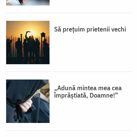
Să prețuim prietenii vechi
„Adună mintea mea cea
împrăștiată, Doamne!”