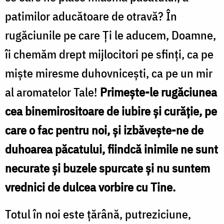
patimilor aducătoare de otravă? În
rugăciunile pe care Ţi le aducem, Doamne,
îi chemăm drept mijlocitori pe sfinţi, ca pe
mişte miresme duhovniceşti, ca pe un mir
al aromatelor Tale!
Primeşte-le rugăciunea
cea binemirositoare de iubire şi curăţie, pe
care o fac pentru noi, şi izbăveşte-ne de
duhoarea păcatului, fiindcă inimile ne sunt
necurate şi buzele spurcate şi nu suntem
vrednici de dulcea vorbire cu Tine.
Totul în noi este ţărână, putreziciune,