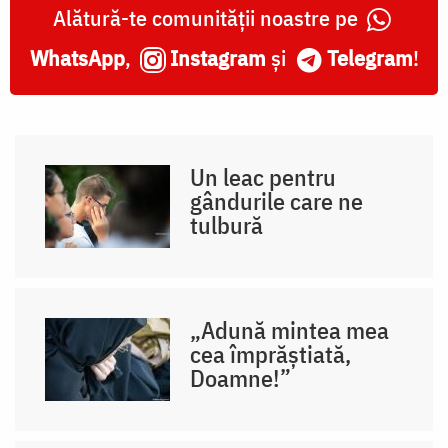
Alătură-te comunității noastre pe
WhatsApp
,
Instagram
și
Telegram
!
Un leac pentru
gândurile care ne
tulbură
„Adună mintea mea
cea împrăștiată,
Doamne!”